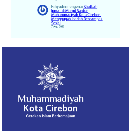
Fahyudin
mengenai
Khutbah
Jumat di Masjid Santun
Muhammadiyah Kota Cirebon:
Menggugah Ibadah Berdampak
Sosial
7 Agu 2026