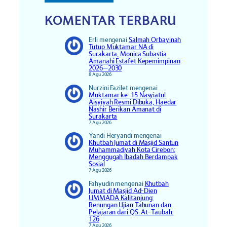
KOMENTAR TERBARU
Erli
mengenai
Salmah Orbayinah
Tutup Muktamar NA di
Surakarta, Monica Subastia
Amanahi Estafet Kepemimpinan
2026–2030
8 Agu 2026
Nurzini Fazilet
mengenai
Muktamar ke-15 Nasyiatul
Aisyiyah Resmi Dibuka, Haedar
Nashir Berikan Amanat di
Surakarta
7 Agu 2026
Yandi Heryandi
mengenai
Khutbah Jumat di Masjid Santun
Muhammadiyah Kota Cirebon:
Menggugah Ibadah Berdampak
Sosial
7 Agu 2026
Fahyudin
mengenai
Khutbah
Jumat di Masjid Ad-Dien
UMMADA Kalitanjung:
Renungan Ujian Tahunan dan
Pelajaran dari QS. At-Taubah:
126
7 Agu 2026