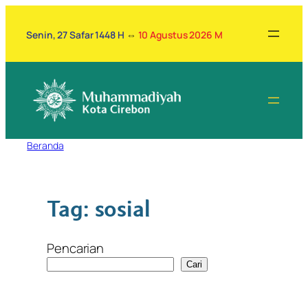
Lewati
ke
Senin, 27 Safar 1448 H
⇔
10 Agustus 2026 M
konten
Beranda
Tag:
sosial
Pencarian
Cari