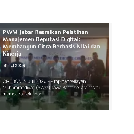
PWM Jabar Resmikan Pelatihan
Manajemen Reputasi Digital:
Membangun Citra Berbasis Nilai dan
Kinerja
31 Jul 2026
CIREBON, 31 Juli 2026 – Pimpinan Wilayah
Muhammadiyah (PWM) Jawa Barat secara resmi
membuka Pelatihan…