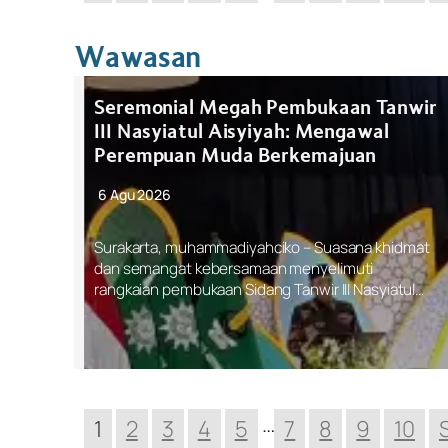
Wawasan
Seremonial Megah Pembukaan Tanwir
III Nasyiatul Aisyiyah: Mengawal
Perempuan Muda Berkemajuan
6 Agu 2026
Surakarta, muhammadiyahciko – Suasana khidmat
dan semangat kebersamaan menyelimuti
rangkaian pembukaan Sidang Tanwir III Nasyiatul…
…
1
2
3
4
5
7
8
9
10