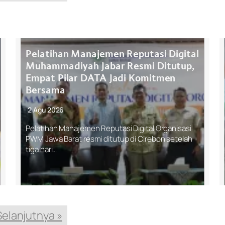
Pelatihan Manajemen Reputasi Digital
Muhammadiyah Jabar Resmi Ditutup,
Empat Pilar DATA Jadi Komitmen
Bersama
2 Agu 2026
Pelatihan Manajemen Reputasi Digital Organisasi
PWM Jawa Barat resmi ditutup di Cirebon setelah
tiga hari…
Selanjutnya »