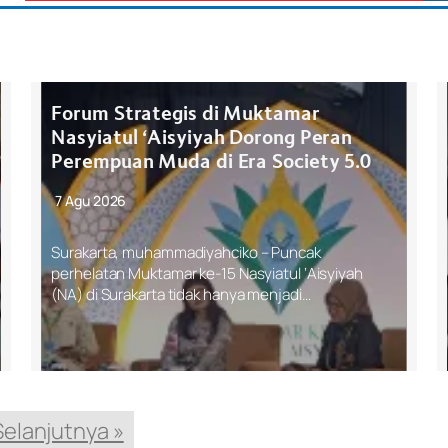
Forum Strategis di Muktamar
Nasyiatul ‘Aisyiyah Dorong Peran
Perempuan Muda di Era Society 5.0
7 Agu 2026
Surakarta, muhammadiyahciko – Puncak
perhelatan Muktamar ke-15 Nasyiatul ‘Aisyiyah
(NA) di Surakarta tidak hanya menjadi…
Selanjutnya »