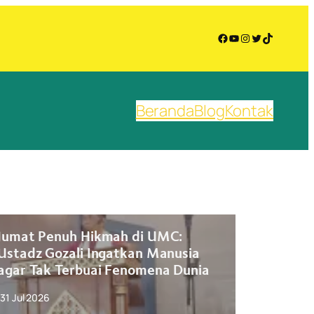
Facebook
YouTube
Instagram
Twitter
TikTok
Beranda
Blog
Kontak
Jumat Penuh Hikmah di UMC:
Masjid
Ustadz Gozali Ingatkan Manusia
Gelar P
agar Tak Terbuai Fenomena Dunia
DR. H. 
Sebagai
31 Jul 2026
Berkem