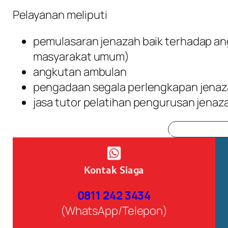
Pelayanan meliputi
pemulasaran jenazah baik terhadap a
masyarakat umum)
angkutan ambulan
pengadaan segala perlengkapan jenaz
jasa tutor pelatihan pengurusan jenaz
Lihat profil
Kontak Siaga
0811 242 3434
(WhatsApp/Telepon)