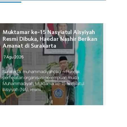
Muktamar ke-15 Nasyiatul Aisyiyah
Resmi Dibuka, Haedar Nashir Berikan
Amanat di Surakarta
7 Agu 2026
Surakarta, muhammadiyahciko — Puncak
perhelatan organisasi perempuan muda
Muhammadiyah, Muktamar ke-15 Nasyiatul
Aisyiyah (NA), resmi…