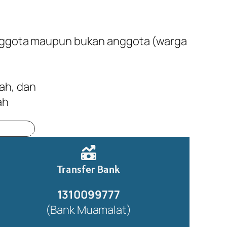
nggota maupun bukan anggota (warga
ah, dan
ah
 Unzah…
Transfer Bank
1310099777
(Bank Muamalat)