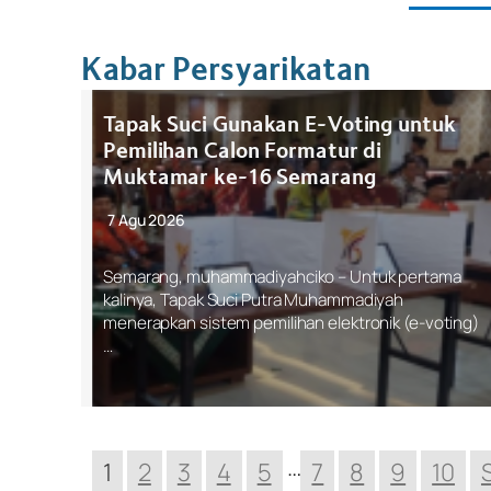
Kabar Persyarikatan
Tapak Suci Gunakan E-Voting untuk
Pemilihan Calon Formatur di
Muktamar ke-16 Semarang
7 Agu 2026
Semarang, muhammadiyahciko – Untuk pertama
kalinya, Tapak Suci Putra Muhammadiyah
menerapkan sistem pemilihan elektronik (e-voting)
…
…
1
2
3
4
5
7
8
9
10