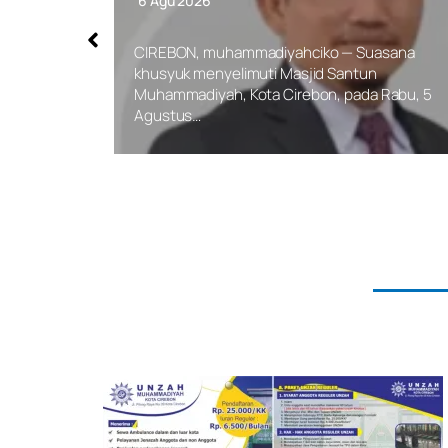
6 Agu 2026
asana
CIREBON, muhammadiyahciko — Suasana
khusyuk menyelimuti Masjid Santun
Muhammadiyah, Kota Cirebon, pada Rabu, 5
Agustus…