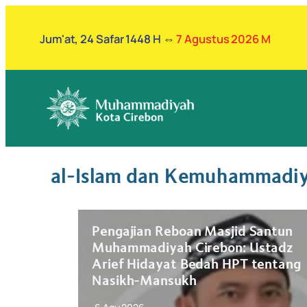
Lewati
ke
Jum'at, 24 Safar 1448 H
⇔
7 Agustus 2026 M
konten
al-Islam dan Kemuhammadi
antun
Pengajian Reboan Masjid Santun
on:
Muhammadiyah Cirebon: Ustadz
mpak
Arief Hidayat Bedah HPT tentang
Nasikh-Mansukh