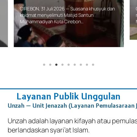
CIREBON, 31 Juli 2026 — Suasana khusyuk dan
khidmat menyelimuti Masjid Santun
Muhammadiyah Kota Cirebon…
Layanan Publik Unggulan
Unzah – Unit Jenazah (Layanan Pemulasaraan 
Unzah adalah layanan kifayah atau pemulas
berlandaskan syari’at Islam.