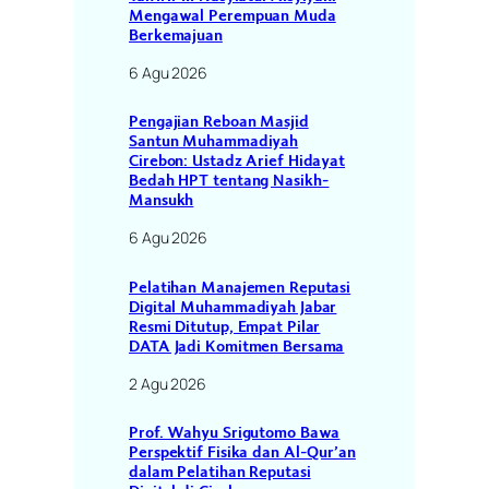
Mengawal Perempuan Muda
Berkemajuan
6 Agu 2026
Pengajian Reboan Masjid
Santun Muhammadiyah
Cirebon: Ustadz Arief Hidayat
Bedah HPT tentang Nasikh-
Mansukh
6 Agu 2026
Pelatihan Manajemen Reputasi
Digital Muhammadiyah Jabar
Resmi Ditutup, Empat Pilar
DATA Jadi Komitmen Bersama
2 Agu 2026
Prof. Wahyu Srigutomo Bawa
Perspektif Fisika dan Al-Qur’an
dalam Pelatihan Reputasi