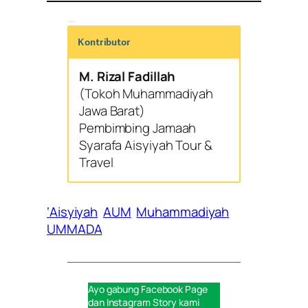
Kontributor
M. Rizal Fadillah
(Tokoh Muhammadiyah
Jawa Barat)
Pembimbing Jamaah
Syarafa Aisyiyah Tour &
Travel
‘Aisyiyah
AUM
Muhammadiyah
UMMADA
Ayo gabung
Facebook Page
dan
Instagram Story
kami