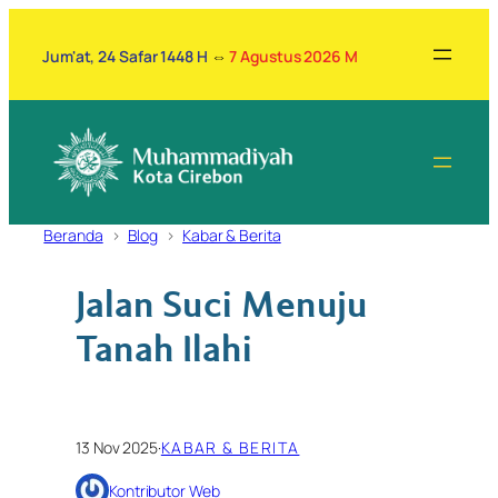
Lewati
ke
Jum'at, 24 Safar 1448 H
⇔
7 Agustus 2026 M
konten
Beranda
Blog
Kabar & Berita
Jalan Suci Menuju
Tanah Ilahi
13 Nov 2025
·
KABAR & BERITA
Kontributor Web