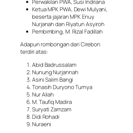
Perwakilan PWA, Susi Indriana
Ketua MPK PWA, Dewi Mulyani,
beserta jajaran MPK Enuy
Nurjanah dan Riyatun Asyiroh
Pembimbing, M. Rizal Fadillah
Adapun rombongan dari Cirebon
terdiri atas:
Abid Badrussalam
Nunung Nurjannah
Asini Salim Bangi
Tonasih Duryono Turnya
Nur Aliah
M. Taufiq Madira
Suryati Zamzam
Didi Rohadi
Nuraeni