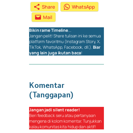
Share
WhatsApp
Mail
Bikin rame
Timeline
….
Jangan pelit!
Share
tulisan ini ke semua
platform favoritmu (Instagram Story, X,
TikTok, WhatsApp, Facebook, dll.).
Biar
yang lain juga ikutan baca
!
Komentar
(Tanggapan)
Jangan jadi
silent reader
!
Beri
feedback
seru atau pertanyaan
mengena di kolom komentar. Tunjukkan
kalau komunitas kita hidup dan aktif!