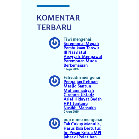
KOMENTAR
TERBARU
Tiwi
mengenai
Seremonial Megah
Pembukaan Tanwir
III Nasyiatul
Aisyiyah: Mengawal
Perempuan Muda
Berkemajuan
6 Agu 2026
Fahyudin
mengenai
Pengajian Reboan
Masjid Santun
Muhammadiyah
Cirebon: Ustadz
Arief Hidayat Bedah
HPT tentang
Nasikh-Mansukh
6 Agu 2026
puji nirmo
mengenai
Tak Cukup Menulis,
Harus Bisa Bertutur:
Ini Pesan Ketua MPI
Jabar di Pelatihan