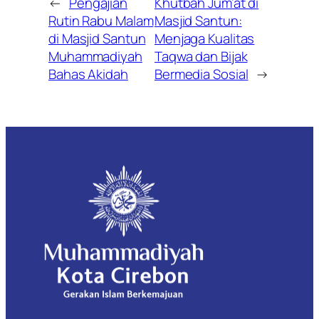
←
Pengajian
Khutbah Jum’at di
Rutin Rabu Malam
Masjid Santun:
di Masjid Santun
Menjaga Kualitas
Muhammadiyah
Taqwa dan Bijak
Bahas Akidah
Bermedia Sosial
→