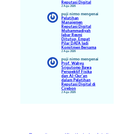
Reputasi Digital
2 Agu 2026
puji nirmo
mengenai
Pelatihan
Manajemen
Reputasi Digital
Muhammadiyah
Jabar Resmi
Ditutup, Empat
Pilar DATA Jadi
Komitmen Bersama
2 Agu 2026
puji nirmo
mengenai
Prof. Wahyu
Srigutomo Bawa
Perspektif Fisika
dan Al-Qur’an
dalam Pelatihan
Reputasi Digital di
Cirebon
2 Agu 2026