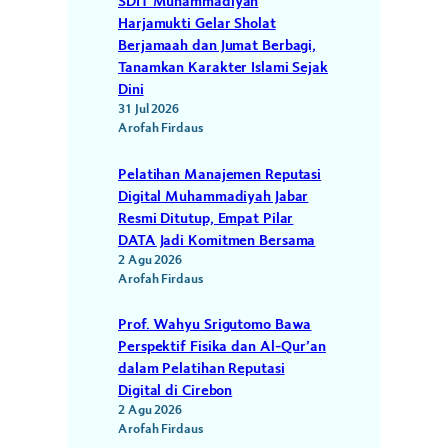
SDIT Muhammadiyah
Harjamukti Gelar Sholat
Berjamaah dan Jumat Berbagi,
Tanamkan Karakter Islami Sejak
Dini
31 Jul 2026
Arofah Firdaus
Pelatihan Manajemen Reputasi
Digital Muhammadiyah Jabar
Resmi Ditutup, Empat Pilar
DATA Jadi Komitmen Bersama
2 Agu 2026
Arofah Firdaus
Prof. Wahyu Srigutomo Bawa
Perspektif Fisika dan Al-Qur’an
dalam Pelatihan Reputasi
Digital di Cirebon
2 Agu 2026
Arofah Firdaus