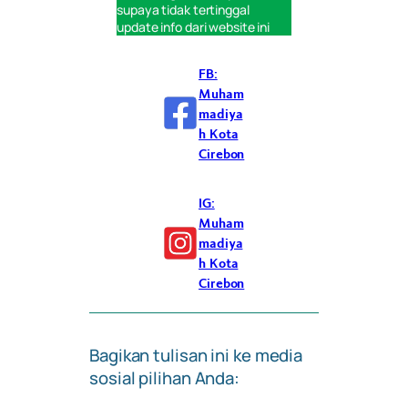
supaya tidak tertinggal
update info dari website ini
FB:
Muham
madiya
h Kota
Cirebon
IG:
Muham
madiya
h Kota
Cirebon
Bagikan tulisan ini ke media
sosial pilihan Anda: