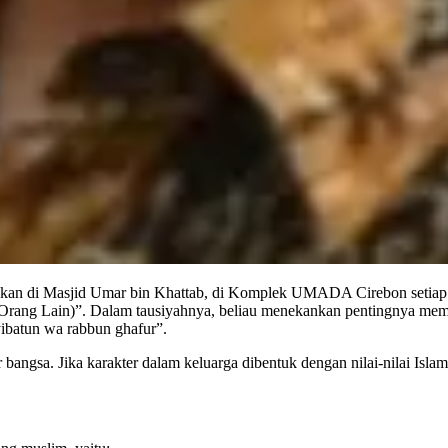
kan di Masjid Umar bin Khattab, di Komplek UMADA Cirebon setiap 
 Orang Lain)”. Dalam tausiyahnya, beliau menekankan pentingnya memb
yibatun wa rabbun ghafur”.
 bangsa. Jika karakter dalam keluarga dibentuk dengan nilai-nilai Is