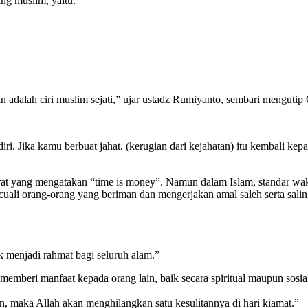
ng muslim, yaitu:
in adalah ciri muslim sejati,” ujar ustadz Rumiyanto, sembari mengutip Q
diri. Jika kamu berbuat jahat, (kerugian dari kejahatan) itu kembali kep
 yang mengatakan “time is money”. Namun dalam Islam, standar waktu
ali orang-orang yang beriman dan mengerjakan amal saleh serta salin
menjadi rahmat bagi seluruh alam.”
m memberi manfaat kepada orang lain, baik secara spiritual maupun sos
, maka Allah akan menghilangkan satu kesulitannya di hari kiamat.”