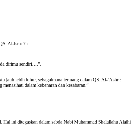
S. Al-Isra: 7 :
ada dirimu sendiri….”.
 jauh lebih luhur, sebagaimana tertuang dalam QS. Al-‘Ashr :
g menasihati dalam kebenaran dan kesabaran.”
ial. Hal ini ditegaskan dalam sabda Nabi Muhammad Shalallahu Alaihi