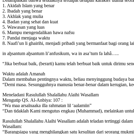
Disampaikan bahwa setidaknya terdapat delapan karakter utama seora
1. Akidah Islam yang benar
2. Ibadah yang benar
3. Akhlak yang mulia
4. Badan yang sehat dan kuat
5. Wawasan yang luas
6. Mampu mengendalikan hawa nafsu
7. Pandai menjaga waktu
8. Naafi’un li ghairihi, menjadi pribadi yang bermanfaat bagi orang la
in aḫsantum aḫsantum li’anfusikum, wa in asa’tum fa lahâ…..
“Jika berbuat baik, (berarti) kamu telah berbuat baik untuk dirimu sen
Waktu adalah Amanah
Dalam membahas pentingnya waktu, beliau menyinggung budaya barat
“Demi masa. Sesungguhnya manusia benar-benar dalam kerugian, kecu
Meneladani Rasulullah Shalallahu Alaihi Wasallam
Mengutip QS. Al-Anbiya: 107 :
“Wa maa arsalnaaka illa rahmatan lil ‘aalamiin”
“Dan tidaklah Kami mengutus engkau (Muhammad), melainkan untuk 
Rasulullah Shalallahu Alaihi Wasallam adalah teladan tertinggi dala
Wasallam:
“Barangsiapa yang menghilangkan satu kesulitan dari seorang mukmin