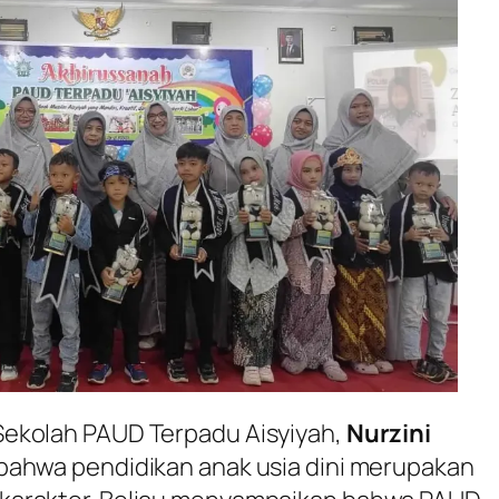
ekolah PAUD Terpadu Aisyiyah,
Nurzini
ahwa pendidikan anak usia dini merupakan