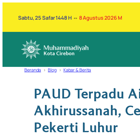
Lewati
ke
Sabtu, 25 Safar 1448 H
⇔
8 Agustus 2026 M
konten
Beranda
Blog
Kabar & Berita
PAUD Terpadu Ai
Akhirussanah, Ce
Pekerti Luhur