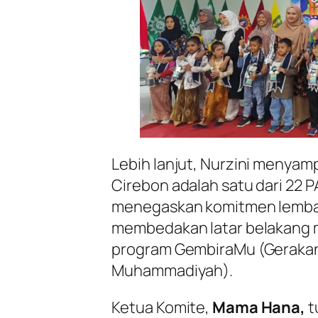
Lebih lanjut, Nurzini menya
Cirebon adalah satu dari 22 PA
menegaskan komitmen lembag
membedakan latar belakang m
program GembiraMu (Gerakan 
Muhammadiyah).
Ketua Komite,
Mama Hana,
t