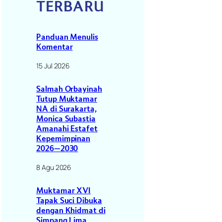
TERBARU
Panduan Menulis
Komentar
15 Jul 2026
Salmah Orbayinah
Tutup Muktamar
NA di Surakarta,
Monica Subastia
Amanahi Estafet
Kepemimpinan
2026–2030
8 Agu 2026
Muktamar XVI
Tapak Suci Dibuka
dengan Khidmat di
Simpang Lima