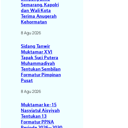
Semarang, Kapolri
dan Wali Kota
Terima Anugerah
Kehormatan
8 Agu 2026
Sidang Tanwir
Muktamar XVI
Tapak Suci Putera
Muhammadiyah
Tentukan Sembilan
Formatur Pimpinan
Pusat
8 Agu 2026
Muktamar ke-15
Nasyiatul Aisyiyah
Tentukan 13
Formatur PPNA
Periode 2026–2030