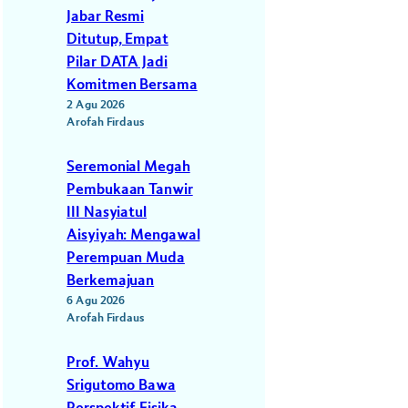
Jabar Resmi
u
Ditutup, Empat
Pilar DATA Jadi
Komitmen Bersama
2 Agu 2026
Arofah Firdaus
Seremonial Megah
Pembukaan Tanwir
III Nasyiatul
Aisyiyah: Mengawal
Perempuan Muda
Berkemajuan
6 Agu 2026
Arofah Firdaus
Prof. Wahyu
Srigutomo Bawa
Perspektif Fisika