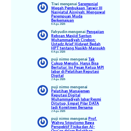
Tiwi
mengenai
Seremonial
Megah Pembukaan Tanwir III
Nasyiatul Aisyiyah: Mengawal
Perempuan Muda
Berkemajuan
6 Agu 2026
Fahyudin
mengenai
Pengajian
Reboan Masjid Santun
Muhammadiyah Cirebon:
Ustadz Arief Hidayat Bedah
HPT tentang Nasikh-Mansukh
6 Agu 2026
puji nirmo
mengenai
Tak
Cukup Menulis, Harus Bisa
Bertutur: Ini Pesan Ketua MPI
Jabar di Pelatihan Reputasi
Digital
2 Agu 2026
puji nirmo
mengenai
Pelatihan Manajemen
Reputasi Digital
Muhammadiyah Jabar Resmi
Ditutup, Empat Pilar DATA
Jadi Komitmen Bersama
2 Agu 2026
puji nirmo
mengenai
Prof.
Wahyu Srigutomo Bawa
Perspektif Fisika dan Al-