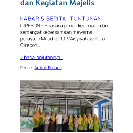
dan Kegiatan Majelis
KABAR & BERITA
, 
TUNTUNAN
CIREBON – Suasana penuh keceriaan dan
semangat kebersamaan mewarnai
perayaan Milad ke-109 ‘Aisyiyah se-Kota
Cirebon…
> baca lanjutannya…
Penulis:
Arofah Firdaus