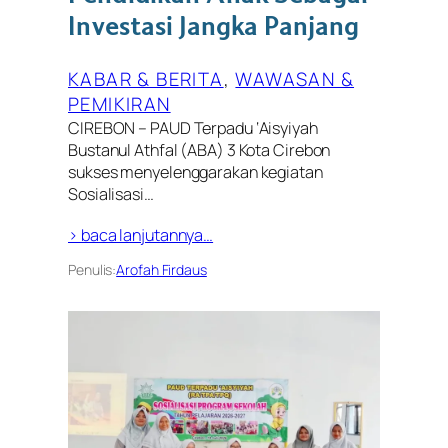
Investasi Jangka Panjang
KABAR & BERITA
, 
WAWASAN &
PEMIKIRAN
CIREBON – PAUD Terpadu ‘Aisyiyah
Bustanul Athfal (ABA) 3 Kota Cirebon
sukses menyelenggarakan kegiatan
Sosialisasi…
> baca lanjutannya…
Penulis:
Arofah Firdaus