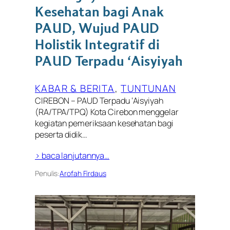
Kesehatan bagi Anak
PAUD, Wujud PAUD
Holistik Integratif di
PAUD Terpadu ‘Aisyiyah
KABAR & BERITA
, 
TUNTUNAN
CIREBON – PAUD Terpadu ‘Aisyiyah
(RA/TPA/TPQ) Kota Cirebon menggelar
kegiatan pemeriksaan kesehatan bagi
peserta didik…
> baca lanjutannya…
Penulis:
Arofah Firdaus