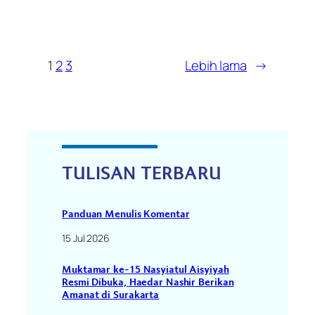
1
2
3
Lebih lama
→
TULISAN TERBARU
Panduan Menulis Komentar
15 Jul 2026
Muktamar ke-15 Nasyiatul Aisyiyah
Resmi Dibuka, Haedar Nashir Berikan
Amanat di Surakarta