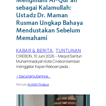
Mengimani Al-Qur’an
sebagai Kalamullah:
Ustadz Dr. Maman
Rusman Ungkap Bahaya
Mendustakan Sebelum
Memahami
KABAR & BERITA
, 
TUNTUNAN
CIREBON, 10 Juni 2026 – Masjid Santun
Muhammadiyah Kota Cirebon kembali
menggelar Kajian Reboan pada…
> baca lanjutannya…
Penulis:
Arofah Firdaus