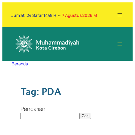
Lewati
ke
Jum'at, 24 Safar 1448 H
⇔
7 Agustus 2026 M
konten
Beranda
Tag:
PDA
Pencarian
Cari