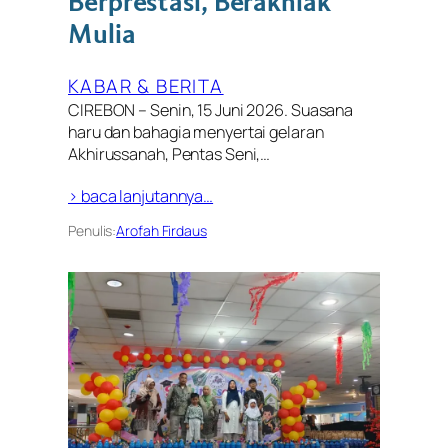
Berprestasi, Berakhlak
Mulia
KABAR & BERITA
CIREBON – Senin, 15 Juni 2026. Suasana
haru dan bahagia menyertai gelaran
Akhirussanah, Pentas Seni,…
> baca lanjutannya…
Penulis:
Arofah Firdaus