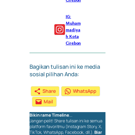
Cirebon
IG:
Muham
madiya
h Kota
Cirebon
Bagikan tulisan ini ke media
sosial pilihan Anda:
Share
WhatsApp
Mail
Bikin rame
Timeline
….
Jangan pelit!
Share
tulisan ini ke semua
platform favoritmu (Instagram Story, X,
TikTok, WhatsApp, Facebook, dll.).
Biar