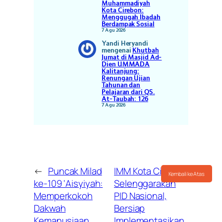
Muhammadiyah
Kota Cirebon:
Menggugah Ibadah
Berdampak Sosial
7 Agu 2026
Yandi Heryandi
mengenai
Khutbah
Jumat di Masjid Ad-
Dien UMMADA
Kalitanjung:
Renungan Ujian
Tahunan dan
Pelajaran dari QS.
At-Taubah: 126
7 Agu 2026
←
Puncak Milad
IMM Kota Cirebon
Kembali ke Atas
ke-109 ‘Aisyiyah:
Selenggarakan
Memperkokoh
PID Nasional,
Dakwah
Bersiap
Kemanusiaan
Implementasikan