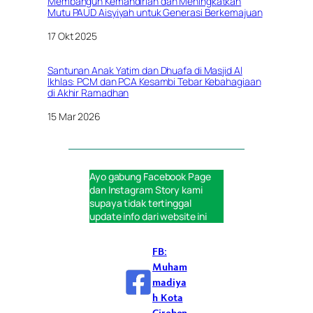
Membangun Kemandirian dan Meningkatkan
Mutu PAUD Aisyiyah untuk Generasi Berkemajuan
Tanggal
17 Okt 2025
Santunan Anak Yatim dan Dhuafa di Masjid Al
Ikhlas: PCM dan PCA Kesambi Tebar Kebahagiaan
di Akhir Ramadhan
Tanggal
15 Mar 2026
Ayo gabung
Facebook Page
dan
Instagram Story
kami
supaya tidak tertinggal
update info dari website ini
FB:
Muham
madiya
h Kota