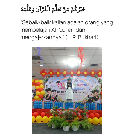
خَيْرُكُمْ مَنْ تَعَلَّمَ الْقُرْآنَ وَعَلَّمَهُ
“Sebaik-baik kalian adalah orang yang
mempelajari Al-Qur’an dan
mengajarkannya.”
(H.R. Bukhari)