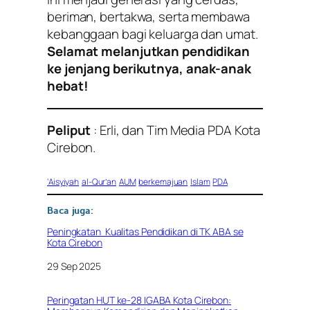
beriman, bertakwa, serta membawa
kebanggaan bagi keluarga dan umat.
Selamat melanjutkan pendidikan
ke jenjang berikutnya, anak-anak
hebat!
Peliput
: Erli, dan Tim Media PDA Kota
Cirebon.
‘Aisyiyah
al-Qur’an
AUM
berkemajuan
Islam
PDA
Baca juga:
Peningkatan Kualitas Pendidikan di TK ABA se
Kota Cirebon
Tanggal
29 Sep 2025
Peringatan HUT ke-28 IGABA Kota Cirebon: