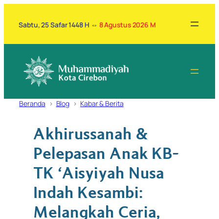
Lewati
ke
Sabtu, 25 Safar 1448 H
⇔
8 Agustus 2026 M
konten
Beranda
Blog
Kabar & Berita
Akhirussanah &
Pelepasan Anak KB-
TK ‘Aisyiyah Nusa
Indah Kesambi:
Melangkah Ceria,