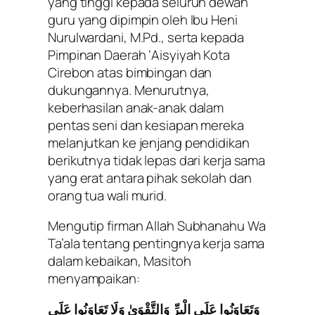
yang tinggi kepada seluruh dewan
guru yang dipimpin oleh Ibu Heni
Nurulwardani, M.Pd., serta kepada
Pimpinan Daerah ‘Aisyiyah Kota
Cirebon atas bimbingan dan
dukungannya. Menurutnya,
keberhasilan anak-anak dalam
pentas seni dan kesiapan mereka
melanjutkan ke jenjang pendidikan
berikutnya tidak lepas dari kerja sama
yang erat antara pihak sekolah dan
orang tua wali murid.
Mengutip firman Allah Subhanahu Wa
Ta’ala tentang pentingnya kerja sama
dalam kebaikan, Masitoh
menyampaikan:
وَتَعَاوَنُوا عَلَى الْبِرِّ وَالتَّقْوَىٰ وَلَا تَعَاوَنُوا عَلَى