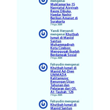
mengenai
Muktamar ke-15
Nasyiatul Aisyiyah
Resmi Dibuka,
Haedar Nashir
Berikan Amanat di
Surakarta
7 Agu 2026
Yandi Heryandi
mengenai
Khutbah
Jumat di Masjid
Santun
Muhammadiyah
Kota Cirebon:
Menggugah Ibadah
Berdampak Sosial
7 Agu 2026
Fahyudin
mengenai
Khutbah Jumat di
Masjid Ad-Dien
UMMADA
Kalitanjung:
Renungan Ujian
Tahunan dan
Pelajaran dari QS.
At-Taubah: 126
7 Agu 2026
Fahyudin
mengenai
Khutbah Jumat di
Masjid Santun