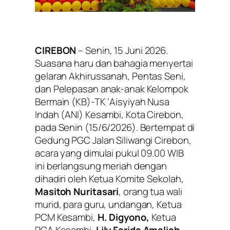
CIREBON
– Senin, 15 Juni 2026.
Suasana haru dan bahagia menyertai
gelaran
Akhirussanah
, Pentas Seni,
dan Pelepasan anak-anak Kelompok
Bermain (KB)-TK ‘Aisyiyah Nusa
Indah (ANI) Kesambi, Kota Cirebon,
pada Senin (15/6/2026). Bertempat di
Gedung PGC Jalan Siliwangi Cirebon,
acara yang dimulai pukul 09.00 WIB
ini berlangsung meriah dengan
dihadiri oleh Ketua Komite Sekolah,
Masitoh Nuritasari
, orang tua wali
murid, para guru, undangan, Ketua
PCM Kesambi,
H. Digyono,
Ketua
PCA Kesambi,
Lily Farida Amaliah