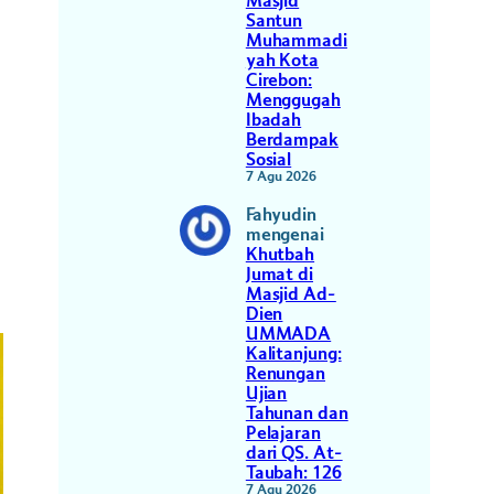
Masjid
Santun
Muhammadi
yah Kota
Cirebon:
Menggugah
Ibadah
Berdampak
Sosial
7 Agu 2026
Fahyudin
mengenai
Khutbah
Jumat di
Masjid Ad-
Dien
UMMADA
Kalitanjung:
Renungan
Ujian
Tahunan dan
Pelajaran
dari QS. At-
Taubah: 126
7 Agu 2026