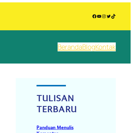
Facebook
YouTube
Instagram
Twitter
TikTok
Beranda
Blog
Kontak
TULISAN
TERBARU
Panduan Menulis