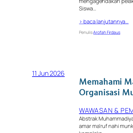
mengagendakan pelaks
Siswa…
> baca lanjutannya…
Penulis:
Arofah Firdaus
11 Jun 2026
Memahami Maj
Organisasi 
WAWASAN & PEM
Abstrak Muhammadiya
amar ma’ruf nahi munka