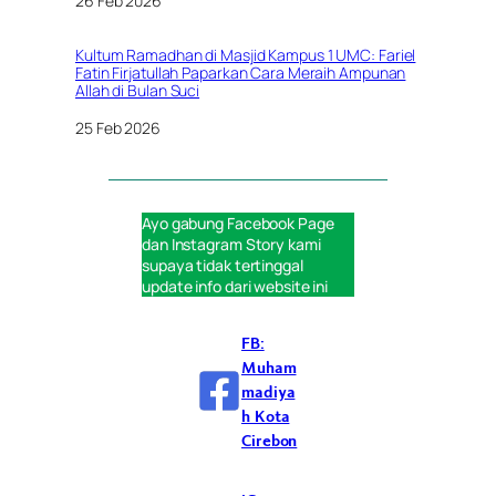
Tanggal
26 Feb 2026
Kultum Ramadhan di Masjid Kampus 1 UMC: Fariel
Fatin Firjatullah Paparkan Cara Meraih Ampunan
Allah di Bulan Suci
Tanggal
25 Feb 2026
Ayo gabung
Facebook Page
dan
Instagram Story
kami
supaya tidak tertinggal
update info dari website ini
FB:
Muham
madiya
h Kota
Cirebon