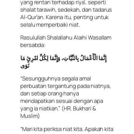
yang rentan terhadap riya’, seperti
shalat tarawih, sedekah, dan tadarus
Al-Qur’an. Karena itu, penting untuk
selalu memperbaiki niat.
Rasulullah Shalallahu Alaihi Wasallam
bersabda:
إِنَّمَا الْأَعْمَالُ بِالنِّيَّاتِ، وَإِنَّمَا لِكُلِّ امْرِئٍ مَا
نَوَى
“Sesungguhnya segala amal
perbuatan tergantung pada niatnya,
dan setiap orang hanya
mendapatkan sesuai dengan apa
yang ia niatkan.”
(HR. Bukhari &
Muslim)
“Mari kita periksa niat kita. Apakah kita