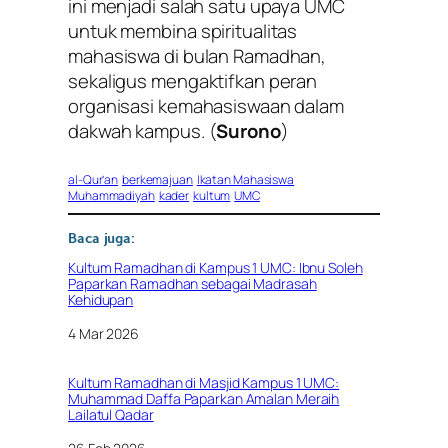
ini menjadi salah satu upaya UMC
untuk membina spiritualitas
mahasiswa di bulan Ramadhan,
sekaligus mengaktifkan peran
organisasi kemahasiswaan dalam
dakwah kampus. (
Surono
)
al-Qur’an
berkemajuan
Ikatan Mahasiswa
Muhammadiyah
kader
kultum
UMC
Baca juga:
Kultum Ramadhan di Kampus 1 UMC: Ibnu Soleh
Paparkan Ramadhan sebagai Madrasah
Kehidupan
Tanggal
4 Mar 2026
Kultum Ramadhan di Masjid Kampus 1 UMC:
Muhammad Daffa Paparkan Amalan Meraih
Lailatul Qadar