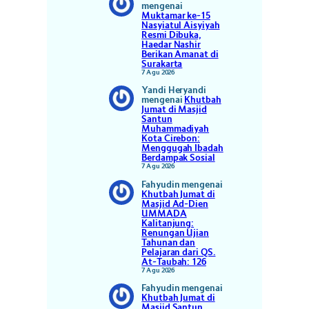
mengenai
Muktamar ke-15
Nasyiatul Aisyiyah
Resmi Dibuka,
Haedar Nashir
Berikan Amanat di
Surakarta
7 Agu 2026
Yandi Heryandi
mengenai
Khutbah
Jumat di Masjid
Santun
Muhammadiyah
Kota Cirebon:
Menggugah Ibadah
Berdampak Sosial
7 Agu 2026
Fahyudin
mengenai
Khutbah Jumat di
Masjid Ad-Dien
UMMADA
Kalitanjung:
Renungan Ujian
Tahunan dan
Pelajaran dari QS.
At-Taubah: 126
7 Agu 2026
Fahyudin
mengenai
Khutbah Jumat di
Masjid Santun