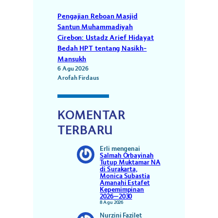
Pengajian Reboan Masjid
Santun Muhammadiyah
Cirebon: Ustadz Arief Hidayat
Bedah HPT tentang Nasikh-
Mansukh
6 Agu 2026
Arofah Firdaus
KOMENTAR
TERBARU
Erli
mengenai
Salmah Orbayinah
Tutup Muktamar NA
di Surakarta,
Monica Subastia
Amanahi Estafet
Kepemimpinan
2026–2030
8 Agu 2026
Nurzini Fazilet