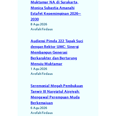
Muktamar NA di Surakarta,
Monica Subastia Amanahi
Estafet Kepemimpinan 2026–
2030
8 Agu 2026
Arofah Firdaus
Audiensi Pimda 222 Tapak Suci
dengan Rektor UMC: Sinergi
Membangun Generasi
Berkarakter dan Bertarung
Menuju Muktamar
1 Agu 2026
Arofah Firdaus
Seremonial Megah Pembukaan
Tanwir III Nasyiatul Aisyiyah:
Mengawal Perempuan Muda
Berkemajuan
6 Agu 2026
Arofah Firdaus