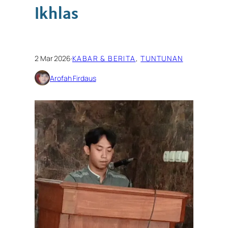
Ikhlas
2 Mar 2026
·
KABAR & BERITA
, 
TUNTUNAN
Arofah Firdaus