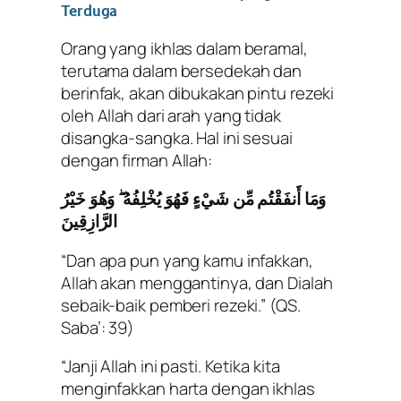
Terduga
Orang yang ikhlas dalam beramal,
terutama dalam bersedekah dan
berinfak, akan dibukakan pintu rezeki
oleh Allah dari arah yang tidak
disangka-sangka. Hal ini sesuai
dengan firman Allah:
وَمَا أَنفَقْتُم مِّن شَيْءٍ فَهُوَ يُخْلِفُهُ ۖ وَهُوَ خَيْرُ
الرَّازِقِينَ
“Dan apa pun yang kamu infakkan,
Allah akan menggantinya, dan Dialah
sebaik-baik pemberi rezeki.”
(QS.
Saba’: 39)
“Janji Allah ini pasti. Ketika kita
menginfakkan harta dengan ikhlas