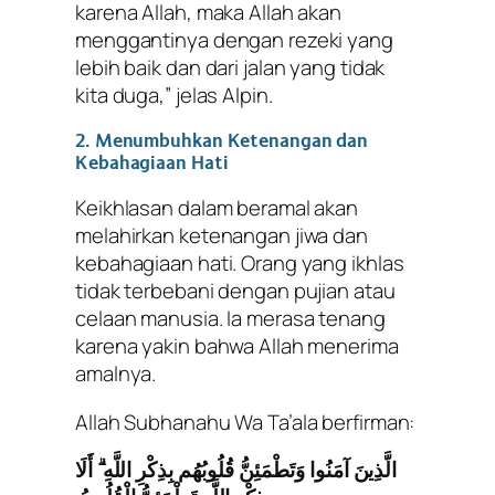
karena Allah, maka Allah akan
menggantinya dengan rezeki yang
lebih baik dan dari jalan yang tidak
kita duga,” jelas Alpin.
2. Menumbuhkan Ketenangan dan
Kebahagiaan Hati
Keikhlasan dalam beramal akan
melahirkan ketenangan jiwa dan
kebahagiaan hati. Orang yang ikhlas
tidak terbebani dengan pujian atau
celaan manusia. Ia merasa tenang
karena yakin bahwa Allah menerima
amalnya.
Allah Subhanahu Wa Ta’ala berfirman:
الَّذِينَ آمَنُوا وَتَطْمَئِنُّ قُلُوبُهُم بِذِكْرِ اللَّهِ ۗ أَلَا