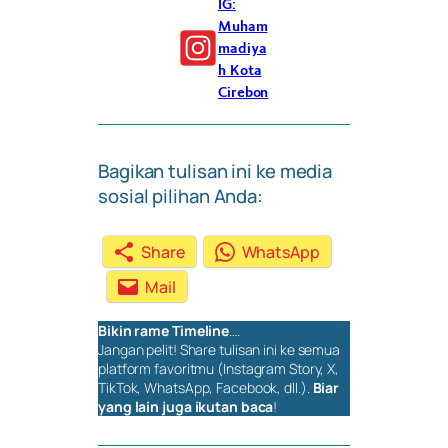
IG:
Muham
madiya
h Kota
Cirebon
Bagikan tulisan ini ke media
sosial pilihan Anda:
Share
WhatsApp
Mail
Bikin rame
Timeline
….
Jangan pelit!
Share
tulisan ini ke semua
platform favoritmu (Instagram Story, X,
TikTok, WhatsApp, Facebook, dll.).
Biar
yang lain juga ikutan baca
!