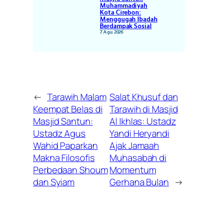
Muhammadiyah
Kota Cirebon:
Menggugah Ibadah
Berdampak Sosial
7 Agu 2026
←
Tarawih Malam
Salat Khusuf dan
Keempat Belas di
Tarawih di Masjid
Masjid Santun:
Al Ikhlas: Ustadz
Ustadz Agus
Yandi Heryandi
Wahid Paparkan
Ajak Jamaah
Makna Filosofis
Muhasabah di
Perbedaan Shoum
Momentum
dan Syiam
Gerhana Bulan
→