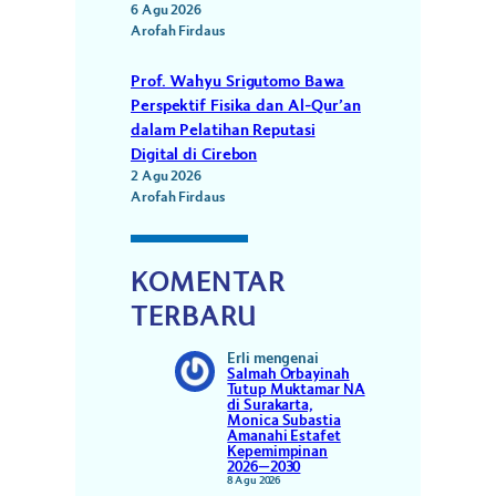
6 Agu 2026
Arofah Firdaus
Prof. Wahyu Srigutomo Bawa
Perspektif Fisika dan Al-Qur’an
dalam Pelatihan Reputasi
Digital di Cirebon
2 Agu 2026
Arofah Firdaus
KOMENTAR
TERBARU
Erli
mengenai
Salmah Orbayinah
Tutup Muktamar NA
di Surakarta,
Monica Subastia
Amanahi Estafet
Kepemimpinan
2026–2030
8 Agu 2026