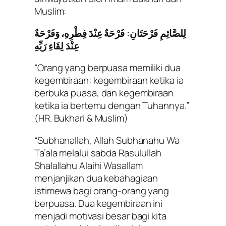
Muslim:
لِلصَّائِمِ فَرْحَتَانِ: فَرْحَةٌ عِنْدَ فِطْرِهِ، وَفَرْحَةٌ
عِنْدَ لِقَاءِ رَبِّهِ
“Orang yang berpuasa memiliki dua
kegembiraan: kegembiraan ketika ia
berbuka puasa, dan kegembiraan
ketika ia bertemu dengan Tuhannya.”
(HR. Bukhari & Muslim)
“Subhanallah, Allah Subhanahu Wa
Ta’ala melalui sabda Rasulullah
Shalallahu Alaihi Wasallam
menjanjikan dua kebahagiaan
istimewa bagi orang-orang yang
berpuasa. Dua kegembiraan ini
menjadi motivasi besar bagi kita