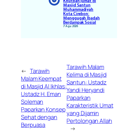
Khutbah Jumat di
Masjid Santun
Muhammadiyah
Kota Cirebon:
Menggugah Ibadah
Berdampak Sosial
7 Agu 2026
Tarawih Malam
←
Tarawih
Kelima di Masjid
Malam Keempat
Santun: Ustadz
di Masjid Al Ikhlas:
Yandi Heryandi
Ustadz H. Eman
Paparkan
Soleman
Karakteristik Umat
Paparkan Konsep
yang Dijamin
Sehat dengan
Pertolongan Allah
Berpuasa
→