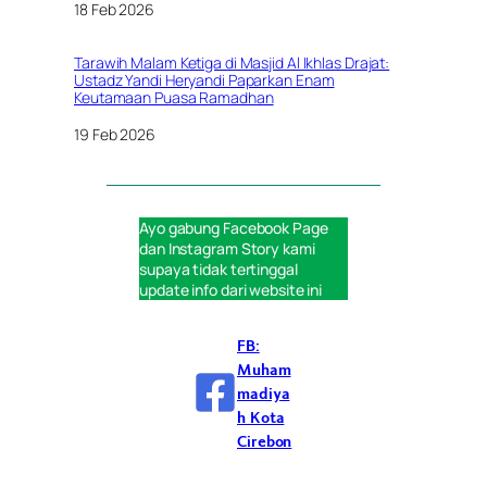
Tanggal
18 Feb 2026
Tarawih Malam Ketiga di Masjid Al Ikhlas Drajat:
Ustadz Yandi Heryandi Paparkan Enam
Keutamaan Puasa Ramadhan
Tanggal
19 Feb 2026
Ayo gabung
Facebook Page
dan
Instagram Story
kami
supaya tidak tertinggal
update info dari website ini
FB:
Muham
madiya
h Kota
Cirebon