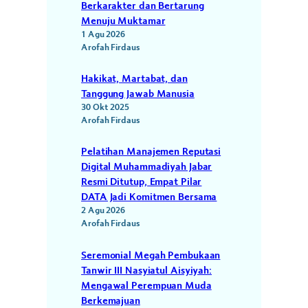
Berkarakter dan Bertarung
Menuju Muktamar
1 Agu 2026
Arofah Firdaus
Hakikat, Martabat, dan
Tanggung Jawab Manusia
30 Okt 2025
Arofah Firdaus
Pelatihan Manajemen Reputasi
Digital Muhammadiyah Jabar
Resmi Ditutup, Empat Pilar
DATA Jadi Komitmen Bersama
2 Agu 2026
Arofah Firdaus
Seremonial Megah Pembukaan
Tanwir III Nasyiatul Aisyiyah:
Mengawal Perempuan Muda
Berkemajuan