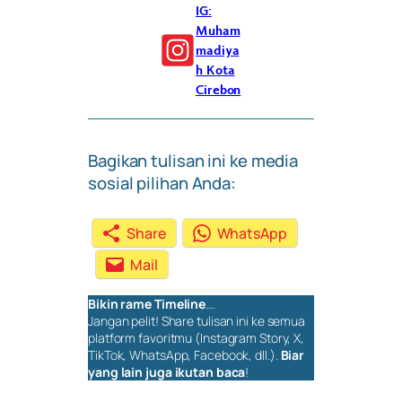
IG:
Muham
madiya
h Kota
Cirebon
Bagikan tulisan ini ke media
sosial pilihan Anda:
Share
WhatsApp
Mail
Bikin rame
Timeline
….
Jangan pelit!
Share
tulisan ini ke semua
platform favoritmu (Instagram Story, X,
TikTok, WhatsApp, Facebook, dll.).
Biar
yang lain juga ikutan baca
!