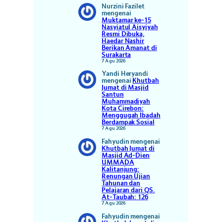
Nurzini Fazilet
mengenai
Muktamar ke-15
Nasyiatul Aisyiyah
Resmi Dibuka,
Haedar Nashir
Berikan Amanat di
Surakarta
7 Agu 2026
Yandi Heryandi
mengenai
Khutbah
Jumat di Masjid
Santun
Muhammadiyah
Kota Cirebon:
Menggugah Ibadah
Berdampak Sosial
7 Agu 2026
Fahyudin
mengenai
Khutbah Jumat di
Masjid Ad-Dien
UMMADA
Kalitanjung:
Renungan Ujian
Tahunan dan
Pelajaran dari QS.
At-Taubah: 126
7 Agu 2026
Fahyudin
mengenai