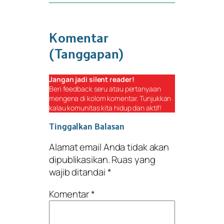
Komentar
(Tanggapan)
Jangan jadi
silent reader
!
Beri
feedback
seru atau pertanyaan
mengena di kolom komentar. Tunjukkan
kalau komunitas kita hidup dan aktif!
Tinggalkan Balasan
Alamat email Anda tidak akan
dipublikasikan.
Ruas yang
wajib ditandai
*
Komentar
*