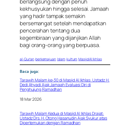
berlangsung dengan penuh
kekhusyukan hingga selesai. Jamaah
yang hadir tampak semakin
bersemangat setelah mendapatkan
pencerahan tentang dua
kegembiraan yang dijanjikan Allah
bagi orang-orang yang berpuasa.
al-Qur’an
berkemajuan
Islam
kultum
Masjid Al Ikhlas
Baca juga:
Tarawih Malam ke-30 di Masjid Al Ikhlas: Ustadz H.
Dedi Ahyadi Ajak Jamaah Evaluasi Diri di
Penghujung Ramadhan
Tanggal
18 Mar 2026
Tarawih Malam Kedua di Masjid Al Ikhlas Drajat:
Ustadz Drs. H. Otong Hasanudin Ajak Syukur atas
Dipertemukan dengan Ramadhan