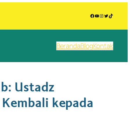
Facebook
YouTube
Instagram
Twitter
TikTok
Beranda
Blog
Kontak
ab: Ustadz
 Kembali kepada