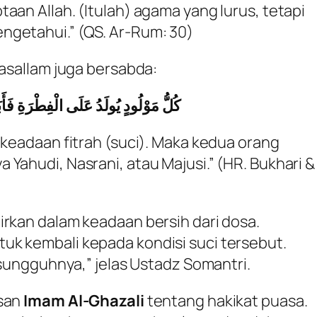
aan Allah. (Itulah) agama yang lurus, tetapi
ngetahui.”
(QS. Ar-Rum: 30)
Wasallam juga bersabda:
كُلُّ مَوْلُودٍ يُولَدُ عَلَى الْفِطْرَةِ فَأَبَوَا
 keadaan fitrah (suci). Maka kedua orang
 Yahudi, Nasrani, atau Majusi.”
(HR. Bukhari &
irkan dalam keadaan bersih dari dosa.
uk kembali kepada kondisi suci tersebut.
sesungguhnya,” jelas Ustadz Somantri.
asan
Imam Al-Ghazali
tentang hakikat puasa.