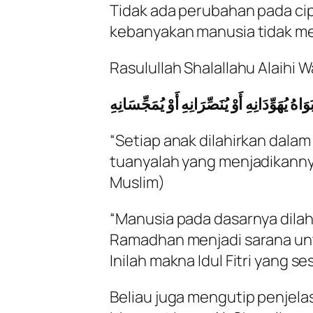
Tidak ada perubahan pada cipt
kebanyakan manusia tidak me
Rasulullah Shalallahu Alaihi 
هُ يُهَوِّدَانِهِ أَوْ يُنَصِّرَانِهِ أَوْ يُمَجِّسَانِهِ
“Setiap anak dilahirkan dalam
tuanyalah yang menjadikannya
Muslim)
“Manusia pada dasarnya dilah
Ramadhan menjadi sarana unt
Inilah makna Idul Fitri yang 
Beliau juga mengutip penjel