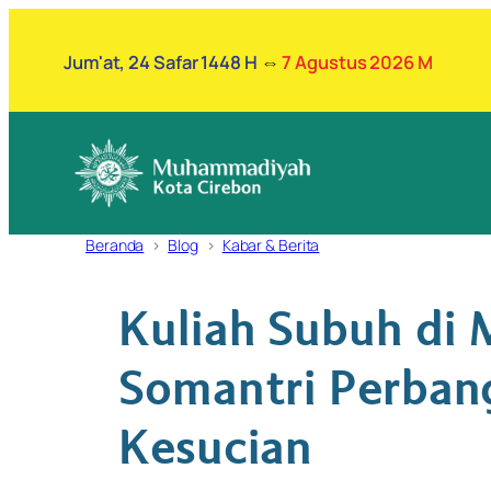
Lewati
ke
Jum'at, 24 Safar 1448 H
⇔
7 Agustus 2026 M
konten
Beranda
Blog
Kabar & Berita
Kuliah Subuh di 
Somantri Perban
Kesucian