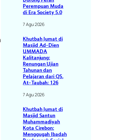
Dorong Peran
Perempuan Muda
di Era Society 5.0
7 Agu 2026
n
Khutbah Jumat di
Masjid Ad-Dien
UMMADA
Kalitanjung:
Renungan Ujian
Tahunan dan
Pelajaran dari QS.
At-Taubah: 126
7 Agu 2026
Khutbah Jumat di
Masjid Santun
Muhammadiyah
Kota Cirebon:
.
Menggugah Ibadah