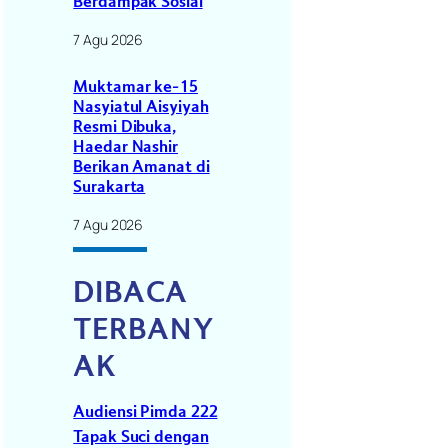
Berdampak Sosial
7 Agu 2026
Muktamar ke-15
Nasyiatul Aisyiyah
Resmi Dibuka,
Haedar Nashir
Berikan Amanat di
Surakarta
7 Agu 2026
DIBACA
TERBANY
AK
Audiensi Pimda 222
Tapak Suci dengan