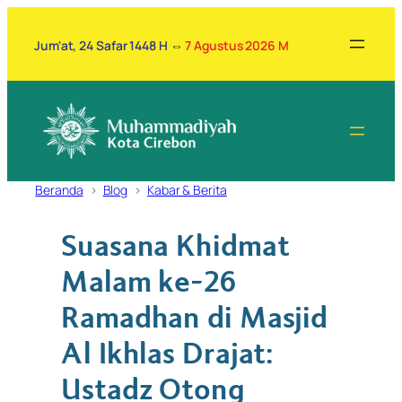
Lewati
ke
Jum'at, 24 Safar 1448 H
⇔
7 Agustus 2026 M
konten
Beranda
Blog
Kabar & Berita
Suasana Khidmat
Malam ke-26
Ramadhan di Masjid
Al Ikhlas Drajat:
Ustadz Otong