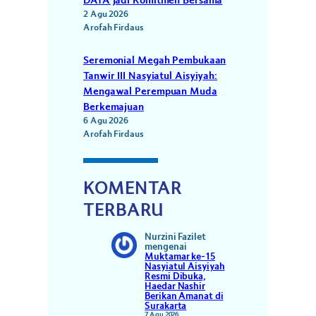
DATA Jadi Komitmen Bersama
2 Agu 2026
Arofah Firdaus
Seremonial Megah Pembukaan
Tanwir III Nasyiatul Aisyiyah:
Mengawal Perempuan Muda
Berkemajuan
6 Agu 2026
Arofah Firdaus
KOMENTAR
TERBARU
Nurzini Fazilet
mengenai
Muktamar ke-15
Nasyiatul Aisyiyah
Resmi Dibuka,
Haedar Nashir
Berikan Amanat di
Surakarta
7 Agu 2026