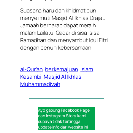
Suasana haru dan khidmat pun
menyelimuti Masjid Al Ikhlas Drajat.
Jamaah berharap dapat meraih
malam Lailatul Qadar di sisa-sisa
Ramadhan dan menyambut Idul Fitri
dengan penuh kebersamaan.
al-Qur’an
berkemajuan
Islam
Kesambi
Masjid Al Ikhlas
Muhammadiyah
Ayo gabung
Facebook Page
dan
Instagram Story
kami
supaya tidak tertinggal
update info dari website ini