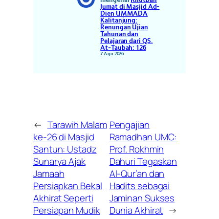
mengenai
Khutbah
Jumat di Masjid Ad-
Dien UMMADA
Kalitanjung:
Renungan Ujian
Tahunan dan
Pelajaran dari QS.
At-Taubah: 126
7 Agu 2026
←
Tarawih Malam
Pengajian
ke-26 di Masjid
Ramadhan UMC:
Santun: Ustadz
Prof. Rokhmin
Sunarya Ajak
Dahuri Tegaskan
Jamaah
Al-Qur’an dan
Persiapkan Bekal
Hadits sebagai
Akhirat Seperti
Jaminan Sukses
Persiapan Mudik
Dunia Akhirat
→