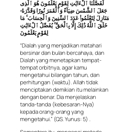
لَفَصَّلْنَا ٱلْءَايَٰتِ لِقَوْمٍ يَعْلَمُونَ هُوَ ٱلَّذِى
جَعَلَ ٱلشَّمْسَ ضِيَآءً وَٱلْقَمَرَ نُورًا وَقَدَّرَهُۥ
مَنَازِلَ لِتَعْلَمُوا۟ عَدَدَ ٱلسِّنِينَ وَٱلْحِسَابَ ۚ مَا
خَلَقَ ٱللَّهُ ذَٰلِكَ إِلَّا بِٱلْحَقِّ ۚ يُفَصِّلُ ٱلْءَايَٰتِ
لِقَوْمٍ يَعْلَمُونَ
“Dialah yang menjadikan matahari
bersinar dan bulan bercahaya, dan
Dialah yang menetapkan tempat-
tempat orbitnya, agar kamu
mengetahui bilangan tahun, dan
perhitungan (waktu). Allah tidak
menciptakan demikian itu melainkan
dengan benar. Dia menjelaskan
tanda-tanda (kebesaran-Nya)
kepada orang-orang yang
mengetahui.”
(QS. Yunus: 5) .
Sementara itu, mengenai metode