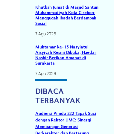
Khutbah Jumat di Masjid Santun
Muhammadiyah Kota Cirebon:
Menggugah Ibadah Berdampak
Sosial
7 Agu 2026
Muktamar ke-15 Nasyiatul
Aisyiyah Resmi Dibuka, Haedar
Nashir Berikan Amanat di
Surakarta
7 Agu 2026
DIBACA
TERBANYAK
Audiensi Pimda 222 Tapak Suci
dengan Rektor UMC: Sinergi
Membangun Generasi
Berkarakter dan Bertarung