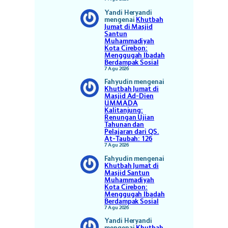
Yandi Heryandi
mengenai
Khutbah
Jumat di Masjid
Santun
Muhammadiyah
Kota Cirebon:
Menggugah Ibadah
Berdampak Sosial
7 Agu 2026
Fahyudin
mengenai
Khutbah Jumat di
Masjid Ad-Dien
UMMADA
Kalitanjung:
Renungan Ujian
Tahunan dan
Pelajaran dari QS.
At-Taubah: 126
7 Agu 2026
Fahyudin
mengenai
Khutbah Jumat di
Masjid Santun
Muhammadiyah
Kota Cirebon:
Menggugah Ibadah
Berdampak Sosial
7 Agu 2026
Yandi Heryandi