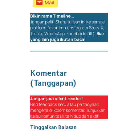
Mail
Bikin rame
Timeline
….
Jangan pelit!
Share
tulisan ini ke semua
platform favoritmu (Instagram Story, X,
TikTok, WhatsApp, Facebook, dll.).
Biar
yang lain juga ikutan baca
!
Komentar
(Tanggapan)
Jangan jadi
silent reader
!
Beri
feedback
seru atau pertanyaan
mengena di kolom komentar. Tunjukkan
kalau komunitas kita hidup dan aktif!
Tinggalkan Balasan