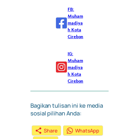
FB:
Muham
madiya
h Kota
Cirebon
IG:
Muham
madiya
h Kota
Cirebon
Bagikan tulisan ini ke media
sosial pilihan Anda:
Share
WhatsApp