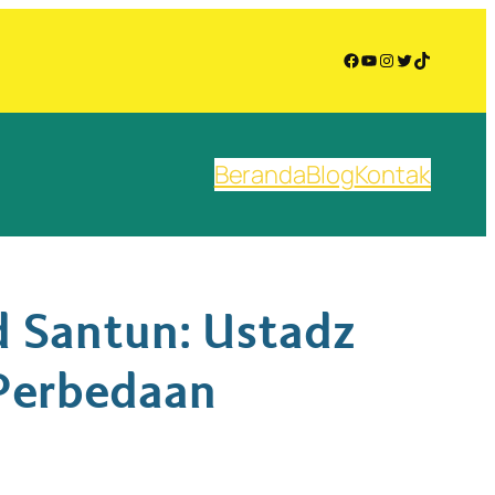
Facebook
YouTube
Instagram
Twitter
TikTok
Beranda
Blog
Kontak
d Santun: Ustadz
Perbedaan