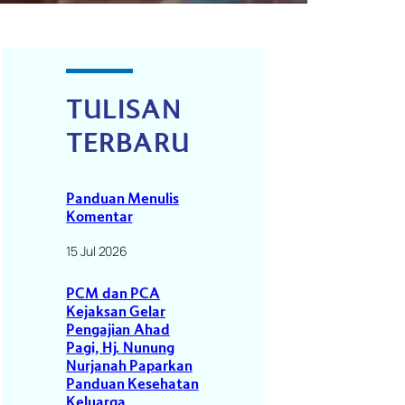
TULISAN
TERBARU
Panduan Menulis
Komentar
15 Jul 2026
PCM dan PCA
Kejaksan Gelar
Pengajian Ahad
Pagi, Hj. Nunung
Nurjanah Paparkan
Panduan Kesehatan
Keluarga