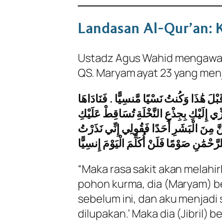
Landasan Al-Qur’an: 
Ustadz Agus Wahid mengawali
QS. Maryam ayat 23 yang men
بْلَ هَٰذَا وَكُنتُ نَسْيًا مَّنسِيًّا . فَنَادَاهَا
زِّي إِلَيْكِ بِجِذْعِ النَّخْلَةِ تُسَاقِطْ عَلَيْكِ
ِنَّ مِنَ الْبَشَرِ أَحَدًا فَقُولِي إِنِّي نَذَرْتُ
لرَّحْمَٰنِ صَوْمًا فَلَنْ أُكَلِّمَ الْيَوْمَ إِنسِيًّا
“Maka rasa sakit akan melah
pohon kurma, dia (Maryam) be
sebelum ini, dan aku menjadi
dilupakan.’ Maka dia (Jibril)