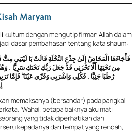
Kisah Maryam
 kultum dengan mengutip firman Allah dalam
jadi dasar pembahasan tentang kata
shaum
:
فَأَجَاءَهَا الْمَخَاضُ إِلَىٰ جِذْعِ النَّخْلَةِ قَالَتْ يَا لَيْتَنِي مِتُّ قَ
مِن تَحْتِهَا أَلَّا تَحْزَنِي قَدْ جَعَلَ رَبُّكِ تَحْتَكِ سَرِيًّا . وَهُ
رُطَبًا جَنِيًّا . فَكُلِي وَاشْرَبِي وَقَرِّي عَيْنًا ۖ فَإِمَّا تَرَي
لِ
irkan memaksanya (bersandar) pada pangkal
rkata, ‘Wahai, betapa baiknya aku mati
 seorang yang tidak diperhatikan dan
 berseru kepadanya dari tempat yang rendah,