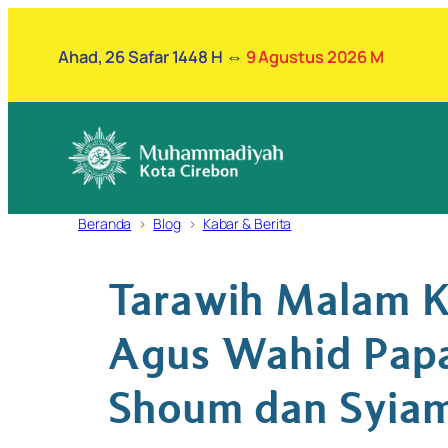
Lewati
ke
Ahad, 26 Safar 1448 H
⇔
9 Agustus 2026 M
konten
Beranda
Blog
Kabar & Berita
Tarawih Malam K
Agus Wahid Papa
Shoum dan Syia