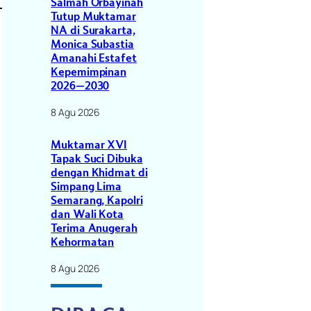
Salmah Orbayinah
Tutup Muktamar
NA di Surakarta,
Monica Subastia
Amanahi Estafet
Kepemimpinan
2026–2030
8 Agu 2026
Muktamar XVI
Tapak Suci Dibuka
dengan Khidmat di
Simpang Lima
Semarang, Kapolri
dan Wali Kota
Terima Anugerah
Kehormatan
8 Agu 2026