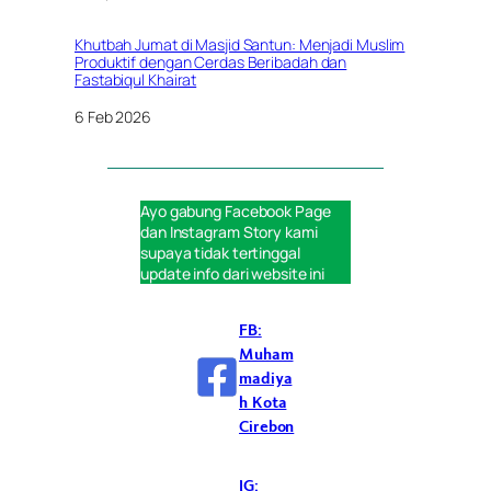
Khutbah Jumat di Masjid Santun: Menjadi Muslim
Produktif dengan Cerdas Beribadah dan
Fastabiqul Khairat
Tanggal
6 Feb 2026
Ayo gabung
Facebook Page
dan
Instagram Story
kami
supaya tidak tertinggal
update info dari website ini
FB:
Muham
madiya
h Kota
Cirebon
IG: