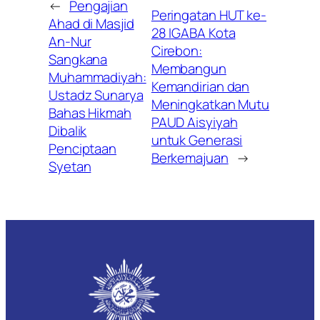
←
Pengajian
Peringatan HUT ke-
Ahad di Masjid
28 IGABA Kota
An-Nur
Cirebon:
Sangkana
Membangun
Muhammadiyah:
Kemandirian dan
Ustadz Sunarya
Meningkatkan Mutu
Bahas Hikmah
PAUD Aisyiyah
Dibalik
untuk Generasi
Penciptaan
Berkemajuan
→
Syetan