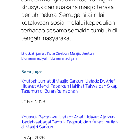
khusyuk dan suasana masjid terasa
penuh makna. Semoga nilai-nilai
ketakwaan sosial melalui kepedulian
terhadap sesama semakin tumbuh di
tengah masyarakat.
khutbah jumat
Kota Cirebon
Masjid Santun
Muhammadiyah
Muhammadiyah
Baca juga:
Khutbah Jumat di Masjid Santun: Ustadz Dr. Arief
Hidayat Afendi Paparkan Hakikat Takwa dan Sikap
Tasamuh di Bulan Ramadhan
Tanggal
20 Feb 2026
Khusyuk Bertakwa: Ustadz Arief Hidayat Ajarkan
Ibadah sebagai Bentuk Taqorub dan Kehati-hatian
di Masjid Santun
Tanggal
24 Apr 2026