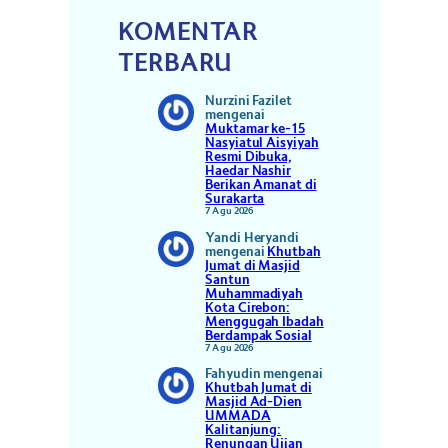
KOMENTAR
TERBARU
Nurzini Fazilet
mengenai
Muktamar ke-15
Nasyiatul Aisyiyah
Resmi Dibuka,
Haedar Nashir
Berikan Amanat di
Surakarta
7 Agu 2026
Yandi Heryandi
mengenai
Khutbah
Jumat di Masjid
Santun
Muhammadiyah
Kota Cirebon:
Menggugah Ibadah
Berdampak Sosial
7 Agu 2026
Fahyudin
mengenai
Khutbah Jumat di
Masjid Ad-Dien
UMMADA
Kalitanjung:
Renungan Ujian