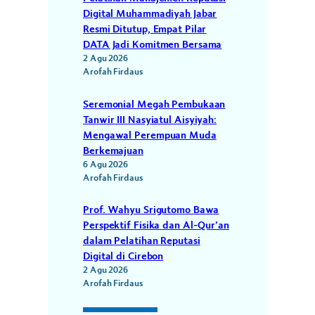
Digital Muhammadiyah Jabar
Resmi Ditutup, Empat Pilar
DATA Jadi Komitmen Bersama
2 Agu 2026
Arofah Firdaus
Seremonial Megah Pembukaan
Tanwir III Nasyiatul Aisyiyah:
Mengawal Perempuan Muda
Berkemajuan
6 Agu 2026
Arofah Firdaus
Prof. Wahyu Srigutomo Bawa
Perspektif Fisika dan Al-Qur’an
dalam Pelatihan Reputasi
Digital di Cirebon
2 Agu 2026
Arofah Firdaus