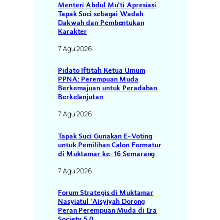
Menteri Abdul Mu’ti Apresiasi
Tapak Suci sebagai Wadah
Dakwah dan Pembentukan
Karakter
7 Agu 2026
Pidato Iftitah Ketua Umum
PPNA: Perempuan Muda
Berkemajuan untuk Peradaban
Berkelanjutan
7 Agu 2026
Tapak Suci Gunakan E-Voting
untuk Pemilihan Calon Formatur
di Muktamar ke-16 Semarang
7 Agu 2026
Forum Strategis di Muktamar
Nasyiatul ‘Aisyiyah Dorong
Peran Perempuan Muda di Era
Society 5.0