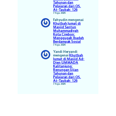
Tahunan dan
Pelajaran dari QS.
At-Taubah: 126
7 Agu 2026
Fahyudin
mengenai
Khutbah Jumat di
Masjid Santun
Muhammadiyah
Kota Cirebon:
Menggugah Ibadah
Berdampak Sosial
7 Agu 2026
Yandi Heryandi
mengenai
Khutbah
Jumat di Masjid Ad-
Dien UMMADA
Kalitanjung:
Renungan Ujian
Tahunan dan
Pelajaran dari QS.
At-Taubah: 126
7 Agu 2026