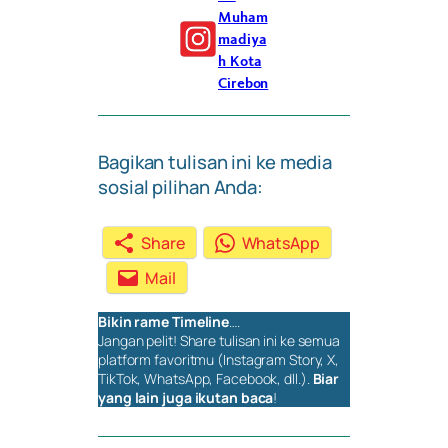
Muham
madiya
h Kota
Cirebon
Bagikan tulisan ini ke media
sosial pilihan Anda:
Share
WhatsApp
Mail
Bikin rame
Timeline
….
Jangan pelit!
Share
tulisan ini ke semua
platform favoritmu (Instagram Story, X,
TikTok, WhatsApp, Facebook, dll.).
Biar
yang lain juga ikutan baca
!