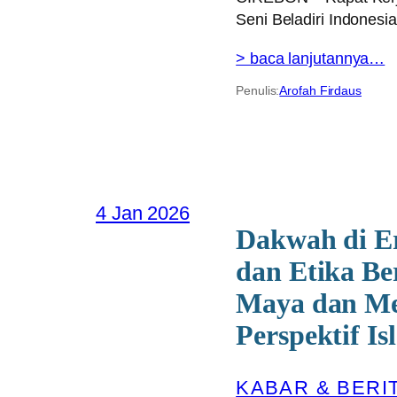
Seni Beladiri Indones
> baca lanjutannya…
Penulis:
Arofah Firdaus
4 Jan 2026
Dakwah di Er
dan Etika B
Maya dan Me
Perspektif Is
KABAR & BERI