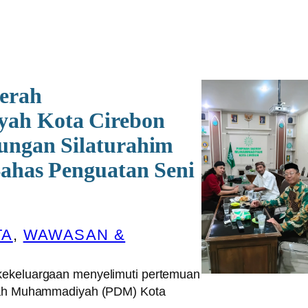
erah
ah Kota Cirebon
ungan Silaturahim
ahas Penguatan Seni
TA
, 
WAWASAN &
ekeluargaan menyelimuti pertemuan
rah Muhammadiyah (PDM) Kota