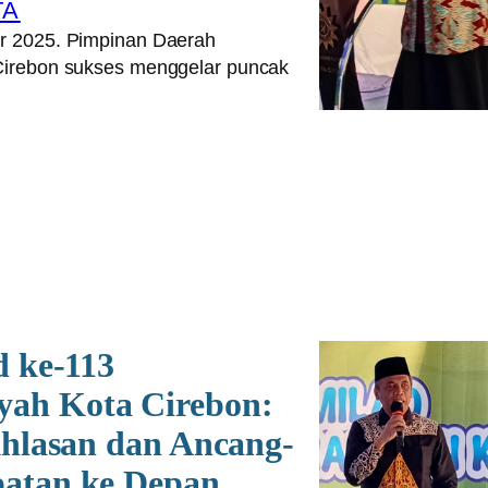
TA
 2025. Pimpinan Daerah
irebon sukses menggelar puncak
d ke-113
ah Kota Cirebon:
khlasan dan Ancang-
atan ke Depan