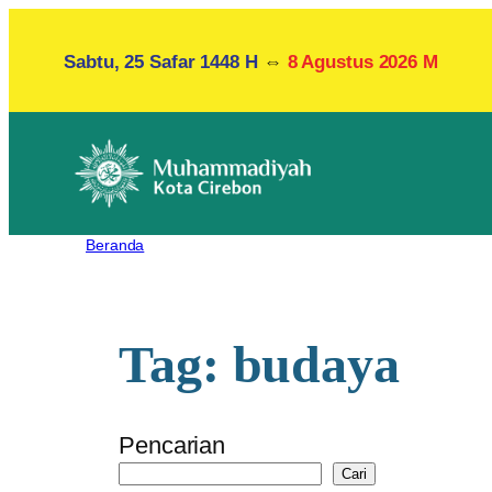
Lewati
ke
Sabtu, 25 Safar 1448 H
⇔
8 Agustus 2026 M
konten
Beranda
Tag:
budaya
Pencarian
Cari