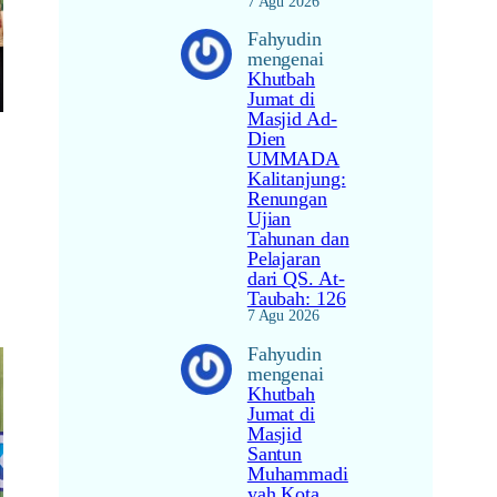
7 Agu 2026
Fahyudin
mengenai
Khutbah
Jumat di
Masjid Ad-
Dien
UMMADA
Kalitanjung:
Renungan
Ujian
Tahunan dan
Pelajaran
dari QS. At-
Taubah: 126
7 Agu 2026
Fahyudin
mengenai
Khutbah
Jumat di
Masjid
Santun
Muhammadi
yah Kota