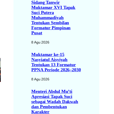
Sidang Tanwir
Muktamar XVI Tapak
Suci Putera
Muhammadiyah
Tentukan Sembilan
Formatur Pimpinan
Pusat
8 Agu 2026
Muktamar ke-15
Nasyiatul Aisyiyah
Tentukan 13 Formatur
PPNA Periode 2026–2030
8 Agu 2026
Menteri Abdul Mu’ti
Apresiasi Tapak Suci
sebagai Wadah Dakwah
dan Pembentukan
Karakter