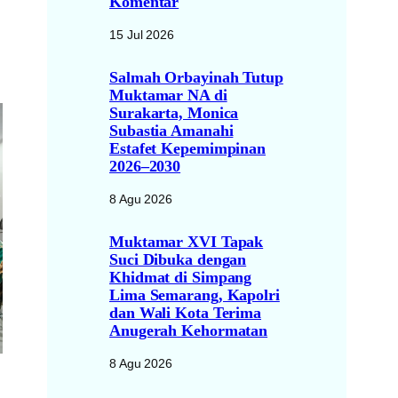
Komentar
15 Jul 2026
Salmah Orbayinah Tutup
Muktamar NA di
Surakarta, Monica
Subastia Amanahi
Estafet Kepemimpinan
2026–2030
8 Agu 2026
Muktamar XVI Tapak
Suci Dibuka dengan
Khidmat di Simpang
Lima Semarang, Kapolri
dan Wali Kota Terima
Anugerah Kehormatan
8 Agu 2026