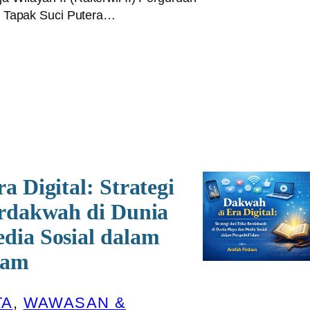
ia Tapak Suci Putera…
a Digital: Strategi
erdakwah di Dunia
dia Sosial dalam
lam
TA
, 
WAWASAN &