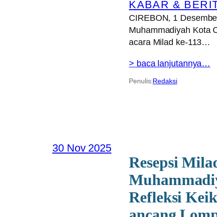
KABAR & BERI
CIREBON, 1 Desember
Muhammadiyah Kota C
acara Milad ke-113…
> baca lanjutannya…
Penulis:
Redaksi
30 Nov 2025
Resepsi Mila
Muhammadiy
Refleksi Kei
ancang Lomp