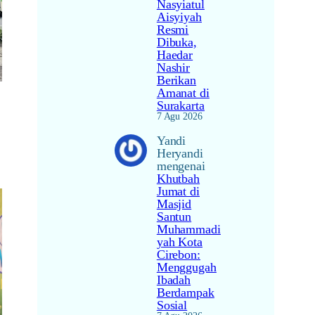
Nasyiatul
Aisyiyah
Resmi
Dibuka,
Haedar
Nashir
Berikan
Amanat di
Surakarta
7 Agu 2026
Yandi
Heryandi
mengenai
Khutbah
Jumat di
Masjid
Santun
Muhammadi
yah Kota
Cirebon:
Menggugah
Ibadah
Berdampak
Sosial