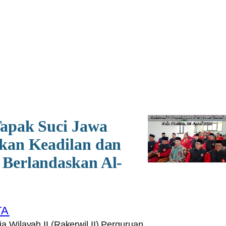
…
Tapak Suci Jawa
kan Keadilan dan
Berlandaskan Al-
TA
 Wilayah II (Rakerwil II) Perguruan