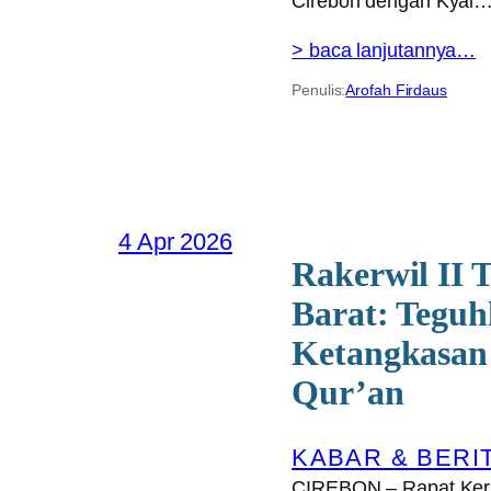
Cirebon dengan Kyai
> baca lanjutannya…
Penulis:
Arofah Firdaus
4 Apr 2026
Rakerwil II 
Barat: Teguh
Ketangkasan 
Qur’an
KABAR & BERI
CIREBON – Rapat Kerja