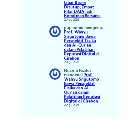
Jabar Resmi
Ditutup, Empat
Pilar DATA Jadi
Komitmen Bersama
2 Agu 2026
puji nirmo
mengenai
Prof. Wahyu
Srigutomo Bawa
Perspektif Fisika
dan Al-Qur’an
dalam Pelatihan
Reputasi Digital di
Cirebon
2 Agu 2026
Nurzini Fazilet
mengenai
Prof.
Wahyu Srigutomo
Bawa Perspektif
Fisika dan Al-
Qur’an dalam
Pelatihan Reputasi
Digital di Cirebon
2 Agu 2026