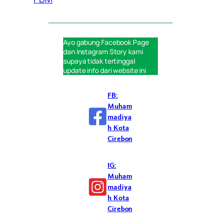
Ayo gabung
Facebook Page
dan
Instagram Story
kami
supaya tidak tertinggal
update info dari website ini
FB:
Muham
madiya
h Kota
Cirebon
IG:
Muham
madiya
h Kota
Cirebon