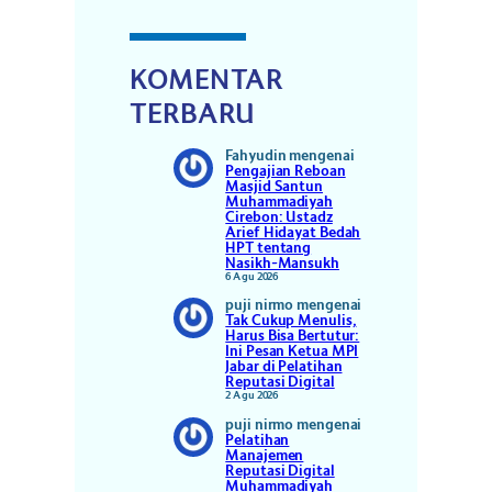
KOMENTAR
TERBARU
Fahyudin
mengenai
Pengajian Reboan
Masjid Santun
Muhammadiyah
Cirebon: Ustadz
Arief Hidayat Bedah
HPT tentang
Nasikh-Mansukh
6 Agu 2026
puji nirmo
mengenai
Tak Cukup Menulis,
Harus Bisa Bertutur:
Ini Pesan Ketua MPI
Jabar di Pelatihan
Reputasi Digital
2 Agu 2026
puji nirmo
mengenai
Pelatihan
Manajemen
Reputasi Digital
Muhammadiyah