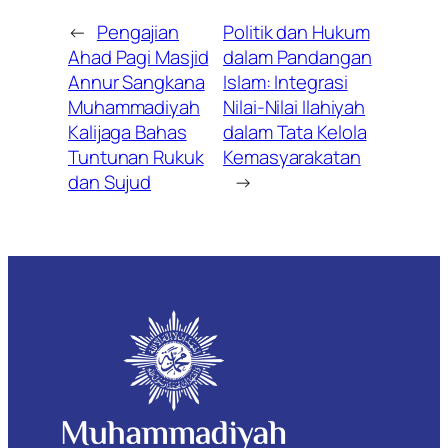
←
Pengajian
Politik dan Hukum
Ahad Pagi Masjid
dalam Pandangan
Annur Sangkana
Islam: Integrasi
Muhammadiyah
Nilai-Nilai Ilahiyah
Kalijaga Bahas
dalam Tata Kelola
Tuntunan Rukuk
Kemasyarakatan
dan Sujud
→