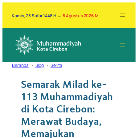
Lewati
ke
Kamis, 23 Safar 1448 H
⇔
6 Agustus 2026 M
konten
Beranda
Blog
Berita
Semarak Milad ke-
113 Muhammadiyah
di Kota Cirebon:
Merawat Budaya,
Memajukan