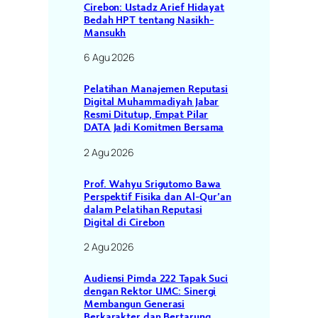
Cirebon: Ustadz Arief Hidayat
Bedah HPT tentang Nasikh-
Mansukh
6 Agu 2026
Pelatihan Manajemen Reputasi
Digital Muhammadiyah Jabar
Resmi Ditutup, Empat Pilar
DATA Jadi Komitmen Bersama
2 Agu 2026
Prof. Wahyu Srigutomo Bawa
Perspektif Fisika dan Al-Qur’an
dalam Pelatihan Reputasi
Digital di Cirebon
2 Agu 2026
Audiensi Pimda 222 Tapak Suci
dengan Rektor UMC: Sinergi
Membangun Generasi
Berkarakter dan Bertarung