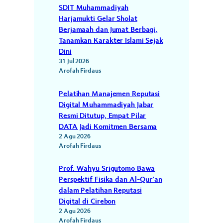
SDIT Muhammadiyah
Harjamukti Gelar Sholat
Berjamaah dan Jumat Berbagi,
Tanamkan Karakter Islami Sejak
Dini
31 Jul 2026
Arofah Firdaus
Pelatihan Manajemen Reputasi
Digital Muhammadiyah Jabar
Resmi Ditutup, Empat Pilar
DATA Jadi Komitmen Bersama
2 Agu 2026
Arofah Firdaus
Prof. Wahyu Srigutomo Bawa
Perspektif Fisika dan Al-Qur’an
dalam Pelatihan Reputasi
Digital di Cirebon
2 Agu 2026
Arofah Firdaus