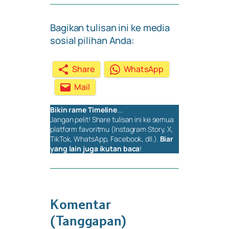
Bagikan tulisan ini ke media
sosial pilihan Anda:
Share
WhatsApp
Mail
Bikin rame
Timeline
….
Jangan pelit!
Share
tulisan ini ke semua
platform favoritmu (Instagram Story, X,
TikTok, WhatsApp, Facebook, dll.).
Biar
yang lain juga ikutan baca
!
Komentar
(Tanggapan)