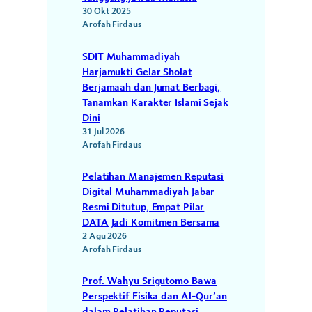
30 Okt 2025
Arofah Firdaus
SDIT Muhammadiyah
Harjamukti Gelar Sholat
Berjamaah dan Jumat Berbagi,
Tanamkan Karakter Islami Sejak
Dini
31 Jul 2026
Arofah Firdaus
Pelatihan Manajemen Reputasi
Digital Muhammadiyah Jabar
Resmi Ditutup, Empat Pilar
DATA Jadi Komitmen Bersama
2 Agu 2026
Arofah Firdaus
Prof. Wahyu Srigutomo Bawa
Perspektif Fisika dan Al-Qur’an
dalam Pelatihan Reputasi