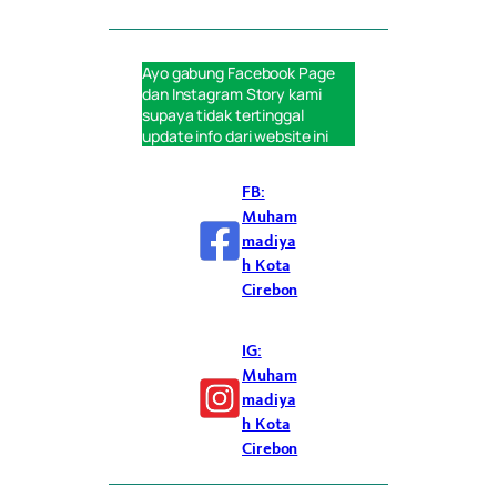
Ayo gabung
Facebook Page
dan
Instagram Story
kami
supaya tidak tertinggal
update info dari website ini
FB:
Muham
madiya
h Kota
Cirebon
IG:
Muham
madiya
h Kota
Cirebon