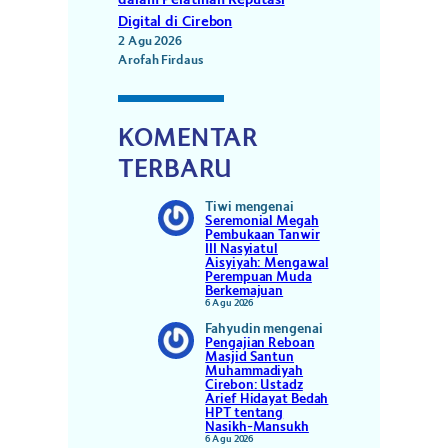
Digital di Cirebon
2 Agu 2026
Arofah Firdaus
KOMENTAR
TERBARU
Tiwi
mengenai
Seremonial Megah
Pembukaan Tanwir
III Nasyiatul
Aisyiyah: Mengawal
Perempuan Muda
Berkemajuan
6 Agu 2026
Fahyudin
mengenai
Pengajian Reboan
Masjid Santun
Muhammadiyah
Cirebon: Ustadz
Arief Hidayat Bedah
HPT tentang
Nasikh-Mansukh
6 Agu 2026