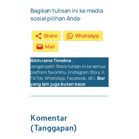
Bagikan tulisan ini ke media
sosial pilihan Anda:
Share
WhatsApp
Mail
Bikin rame
Timeline
….
Jangan pelit!
Share
tulisan ini ke semua
platform favoritmu (Instagram Story, X,
TikTok, WhatsApp, Facebook, dll.).
Biar
yang lain juga ikutan baca
!
Komentar
(Tanggapan)