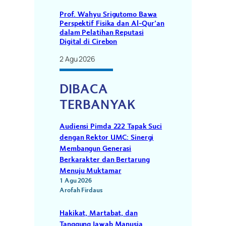
Prof. Wahyu Srigutomo Bawa
Perspektif Fisika dan Al-Qur’an
dalam Pelatihan Reputasi
Digital di Cirebon
2 Agu 2026
DIBACA
TERBANYAK
Audiensi Pimda 222 Tapak Suci
dengan Rektor UMC: Sinergi
Membangun Generasi
Berkarakter dan Bertarung
Menuju Muktamar
1 Agu 2026
Arofah Firdaus
Hakikat, Martabat, dan
Tanggung Jawab Manusia