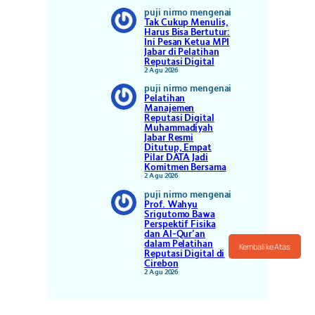
puji nirmo
mengenai
Tak Cukup Menulis,
Harus Bisa Bertutur:
Ini Pesan Ketua MPI
Jabar di Pelatihan
Reputasi Digital
2 Agu 2026
puji nirmo
mengenai
Pelatihan
Manajemen
Reputasi Digital
Muhammadiyah
Jabar Resmi
Ditutup, Empat
Pilar DATA Jadi
Komitmen Bersama
2 Agu 2026
puji nirmo
mengenai
Prof. Wahyu
Srigutomo Bawa
Perspektif Fisika
dan Al-Qur’an
dalam Pelatihan
Kembali ke Atas
Reputasi Digital di
Cirebon
2 Agu 2026