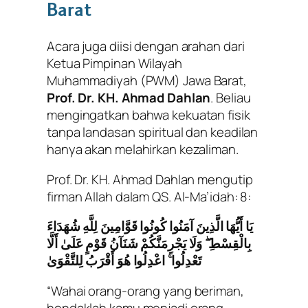
Barat
Acara juga diisi dengan arahan dari
Ketua Pimpinan Wilayah
Muhammadiyah (PWM) Jawa Barat,
Prof. Dr. KH. Ahmad Dahlan
. Beliau
mengingatkan bahwa kekuatan fisik
tanpa landasan spiritual dan keadilan
hanya akan melahirkan kezaliman.
Prof. Dr. KH. Ahmad Dahlan mengutip
firman Allah dalam QS. Al-Ma’idah: 8:
يَا أَيُّهَا الَّذِينَ آمَنُوا كُونُوا قَوَّامِينَ لِلَّهِ شُهَدَاءَ
بِالْقِسْطِ ۖ وَلَا يَجْرِمَنَّكُمْ شَنَآنُ قَوْمٍ عَلَىٰ أَلَّا
تَعْدِلُوا ۚ اعْدِلُوا هُوَ أَقْرَبُ لِلتَّقْوَىٰ
“Wahai orang-orang yang beriman,
hendaklah kamu menjadi orang-