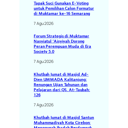
Tapak Suci Gunakan E-Voting
untuk Pemilihan Calon Formatur
di Muktamar ke-16 Semarang
7 Agu 2026
Forum Strategis di Muktamar
Nasyiatul ‘Aisyiyah Dorong
Peran Perempuan Muda di Era
Society 5.0
7 Agu 2026
Khutbah Jumat di Masjid Ad-
Dien UMMADA Kalitanjung:
Renungan Ujian Tahunan dan
Pelajaran dari QS. At-Taubah:
126
7 Agu 2026
Khutbah Jumat di Masjid Santun
Muhammadiyah Kota Cirebon:
Menggugah Ibadah Berdampak