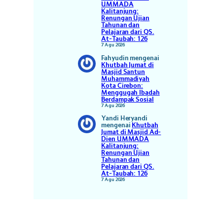
UMMADA
Kalitanjung:
Renungan Ujian
Tahunan dan
Pelajaran dari QS.
At-Taubah: 126
7 Agu 2026
Fahyudin
mengenai
Khutbah Jumat di
Masjid Santun
Muhammadiyah
Kota Cirebon:
Menggugah Ibadah
Berdampak Sosial
7 Agu 2026
Yandi Heryandi
mengenai
Khutbah
Jumat di Masjid Ad-
Dien UMMADA
Kalitanjung:
Renungan Ujian
Tahunan dan
Pelajaran dari QS.
At-Taubah: 126
7 Agu 2026