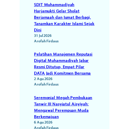
SDIT Muhammadiyah
Harjamukti Gelar Sholat
Berjamaah dan Jumat Berbagi,
Tanamkan Karakter Islami Sejak
Dini
31 Jul 2026
Arofah Firdaus
Pelatihan Manajemen Reputasi
Digital Muhammadiyah Jabar
Resmi Ditutup, Empat Pilar
DATA Jadi Komitmen Bersama
2 Agu 2026
Arofah Firdaus
Seremonial Megah Pembukaan
Tanwir III Nasyiatul Aisyiyah:
Mengawal Perempuan Muda
Berkemajuan
6 Agu 2026
Arofah Firdaus