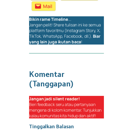
Mail
Bikin rame
Timeline
….
Jangan pelit!
Share
tulisan ini ke semua
platform favoritmu (Instagram Story, X,
TikTok, WhatsApp, Facebook, dll.).
Biar
yang lain juga ikutan baca
!
Komentar
(Tanggapan)
Jangan jadi
silent reader
!
Beri
feedback
seru atau pertanyaan
mengena di kolom komentar. Tunjukkan
kalau komunitas kita hidup dan aktif!
Tinggalkan Balasan