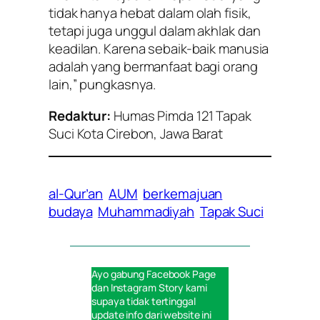
tidak hanya hebat dalam olah fisik,
tetapi juga unggul dalam akhlak dan
keadilan. Karena sebaik-baik manusia
adalah yang bermanfaat bagi orang
lain,” pungkasnya.
Redaktur:
Humas Pimda 121 Tapak
Suci Kota Cirebon, Jawa Barat
al-Qur’an
AUM
berkemajuan
budaya
Muhammadiyah
Tapak Suci
Ayo gabung
Facebook Page
dan
Instagram Story
kami
supaya tidak tertinggal
update info dari website ini