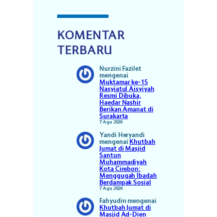
KOMENTAR
TERBARU
Nurzini Fazilet
mengenai
Muktamar ke-15
Nasyiatul Aisyiyah
Resmi Dibuka,
Haedar Nashir
Berikan Amanat di
Surakarta
7 Agu 2026
Yandi Heryandi
mengenai
Khutbah
Jumat di Masjid
Santun
Muhammadiyah
Kota Cirebon:
Menggugah Ibadah
Berdampak Sosial
7 Agu 2026
Fahyudin
mengenai
Khutbah Jumat di
Masjid Ad-Dien