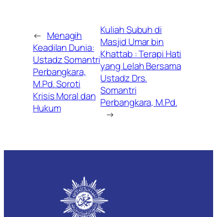
Kuliah Subuh di
←
Menagih
Masjid Umar bin
Keadilan Dunia:
Khattab : Terapi Hati
Ustadz Somantri
yang Lelah Bersama
Perbangkara,
Ustadz Drs.
M.Pd. Soroti
Somantri
Krisis Moral dan
Perbangkara, M.Pd.
Hukum
→