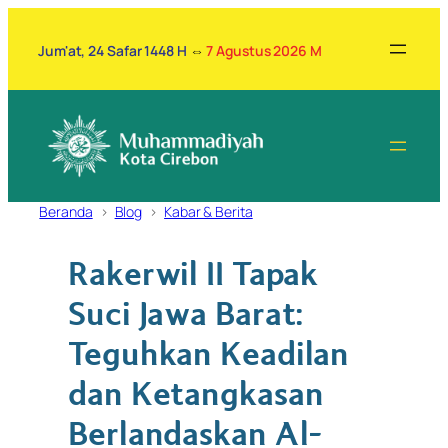
Lewati
ke
Jum'at, 24 Safar 1448 H
⇔
7 Agustus 2026 M
konten
Beranda
Blog
Kabar & Berita
Rakerwil II Tapak
Suci Jawa Barat:
Teguhkan Keadilan
dan Ketangkasan
Berlandaskan Al-