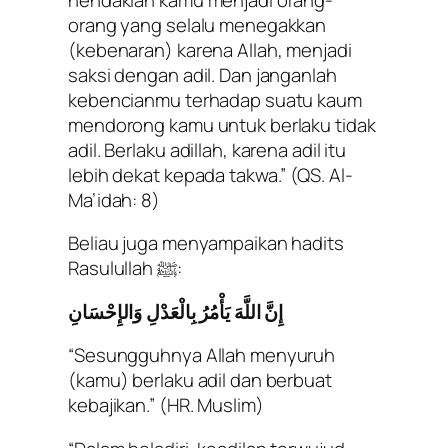
orang yang selalu menegakkan
(kebenaran) karena Allah, menjadi
saksi dengan adil. Dan janganlah
kebencianmu terhadap suatu kaum
mendorong kamu untuk berlaku tidak
adil. Berlaku adillah, karena adil itu
lebih dekat kepada takwa.”
(QS. Al-
Ma’idah: 8)
Beliau juga menyampaikan hadits
Rasulullah ﷺ:
إِنَّ اللَّهَ يَأْمُرُ بِالْعَدْلِ وَالإِحْسَانِ
“Sesungguhnya Allah menyuruh
(kamu) berlaku adil dan berbuat
kebajikan.”
(HR. Muslim)