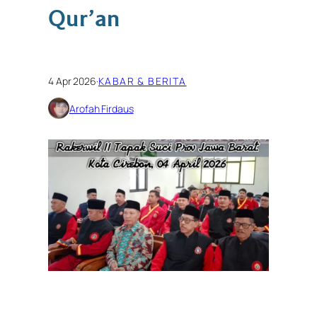
Qur’an
4 Apr 2026
·
KABAR & BERITA
Arofah Firdaus