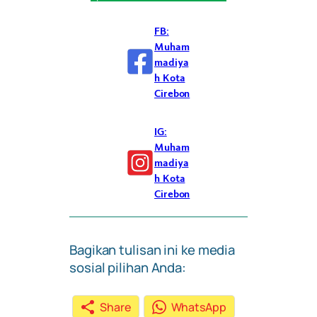
FB:
Muham
madiya
h Kota
Cirebon
IG:
Muham
madiya
h Kota
Cirebon
Bagikan tulisan ini ke media
sosial pilihan Anda:
Share
WhatsApp