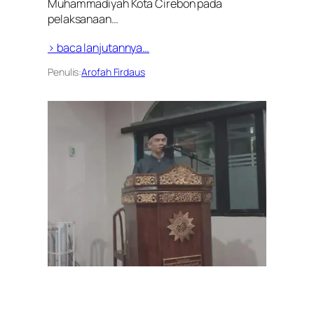
Muhammadiyah Kota Cirebon pada
pelaksanaan…
> baca lanjutannya…
Penulis:
Arofah Firdaus