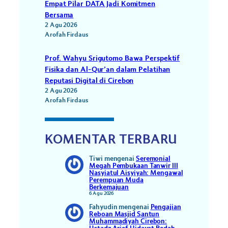
Empat Pilar DATA Jadi Komitmen
Bersama
2 Agu 2026
Arofah Firdaus
Prof. Wahyu Srigutomo Bawa Perspektif
Fisika dan Al-Qur’an dalam Pelatihan
Reputasi Digital di Cirebon
2 Agu 2026
Arofah Firdaus
KOMENTAR TERBARU
Tiwi
mengenai
Seremonial
Megah Pembukaan Tanwir III
Nasyiatul Aisyiyah: Mengawal
Perempuan Muda
Berkemajuan
6 Agu 2026
Fahyudin
mengenai
Pengajian
Reboan Masjid Santun
Muhammadiyah Cirebon: