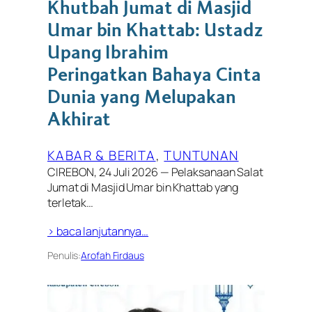
Khutbah Jumat di Masjid
Umar bin Khattab: Ustadz
Upang Ibrahim
Peringatkan Bahaya Cinta
Dunia yang Melupakan
Akhirat
KABAR & BERITA
, 
TUNTUNAN
CIREBON, 24 Juli 2026 — Pelaksanaan Salat
Jumat di Masjid Umar bin Khattab yang
terletak…
> baca lanjutannya…
Penulis:
Arofah Firdaus