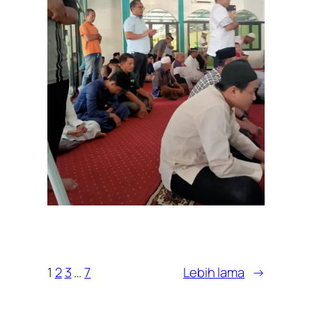
1
2
3
…
7
Lebih lama
→