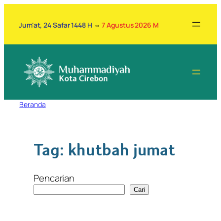
Lewati
ke
Jum'at, 24 Safar 1448 H
⇔
7 Agustus 2026 M
konten
Beranda
Tag:
khutbah jumat
Pencarian
Cari