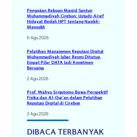
Pengajian Reboan Masjid Santun
Muhammadiyah Cirebon: Ustadz Arief
Hidayat Bedah HPT tentang Nasikh-
Mansukh
6 Agu 2026
Pelatihan Manajemen Reputasi Digital
Muhammadiyah Jabar Resmi Ditutup,
Empat Pilar DATA Jadi Komitmen
Bersama
2 Agu 2026
Prof. Wahyu Srigutomo Bawa Perspektif
Fisika dan Al-Qur’an dalam Pelatihan
Reputasi Digital di Cirebon
2 Agu 2026
DIBACA TERBANYAK