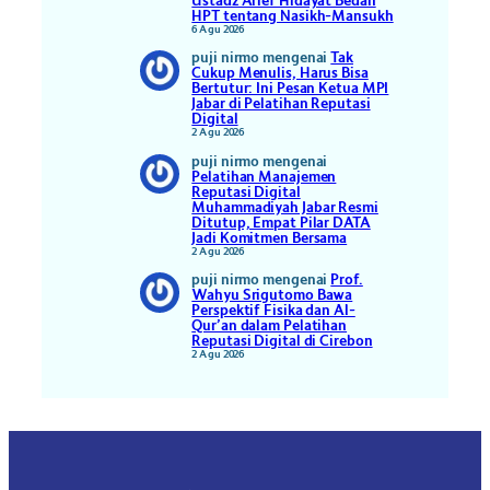
Ustadz Arief Hidayat Bedah
HPT tentang Nasikh-Mansukh
6 Agu 2026
puji nirmo
mengenai
Tak
Cukup Menulis, Harus Bisa
Bertutur: Ini Pesan Ketua MPI
Jabar di Pelatihan Reputasi
Digital
2 Agu 2026
puji nirmo
mengenai
Pelatihan Manajemen
Reputasi Digital
Muhammadiyah Jabar Resmi
Ditutup, Empat Pilar DATA
Jadi Komitmen Bersama
2 Agu 2026
puji nirmo
mengenai
Prof.
Wahyu Srigutomo Bawa
Perspektif Fisika dan Al-
Qur’an dalam Pelatihan
Reputasi Digital di Cirebon
2 Agu 2026