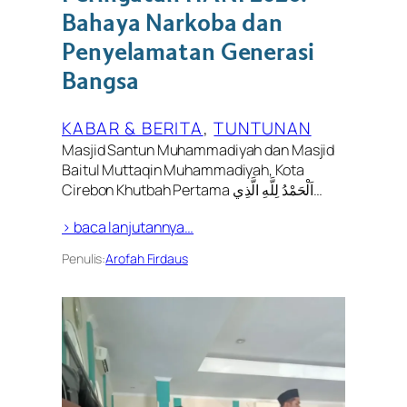
Bahaya Narkoba dan
Penyelamatan Generasi
Bangsa
KABAR & BERITA
, 
TUNTUNAN
Masjid Santun Muhammadiyah dan Masjid
Baitul Muttaqin Muhammadiyah, Kota
Cirebon Khutbah Pertama اَلْحَمْدُ لِلَّهِ الَّذِي…
> baca lanjutannya…
Penulis:
Arofah Firdaus