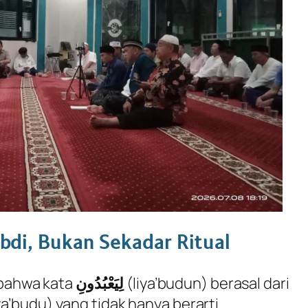
di, Bukan Sekadar Ritual
bahwa kata
لِيَعْبُدُونِ
(
liya’budun
) berasal dari
ya’budu
) yang tidak hanya berarti