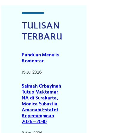
TULISAN
TERBARU
Panduan Menulis
Komentar
15 Jul 2026
Salmah Orbayinah
Tutup Muktamar
NA di Surakarta,
Monica Subastia
Amanahi Estafet
Kepemimpinan
2026–2030
8 Agu 2026