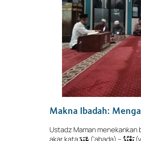
Makna Ibadah: Mengab
Ustadz Maman menekankan 
akar kata
عَبَدَ
(
‘abada
) –
يَعْبُدُ
(