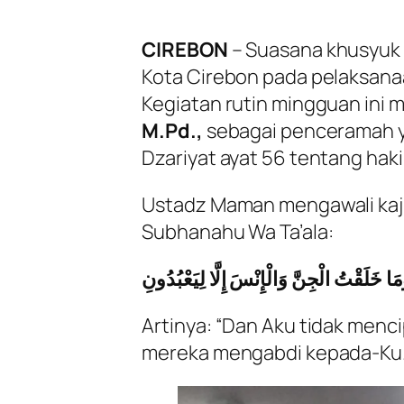
CIREBON
– Suasana khusyuk
Kota Cirebon pada pelaksana
Kegiatan rutin mingguan ini
M.Pd.,
sebagai penceramah y
Dzariyat ayat 56 tentang haki
Ustadz Maman mengawali kaj
Subhanahu Wa Ta’ala:
مَا خَلَقْتُ الْجِنَّ وَالْإِنْسَ إِلَّا لِيَعْبُدُونِ
Artinya:
“Dan Aku tidak menci
mereka mengabdi kepada-Ku.