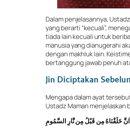
Dalam penjelasannya, Ustad
yang berarti “kecuali”, mene
tiada lain kecuali untuk beri
manusia yang dianugerahi aka
dengan makhluk lain. Keistim
bertanggung jawab penuh at
Jin Diciptakan Sebel
Mengapa dalam ayat tersebut 
Ustadz Maman menjelaskan ber
انَّ خَلَقْنَاهُ مِن قَبْلُ مِن نَّارِ السَّمُومِ