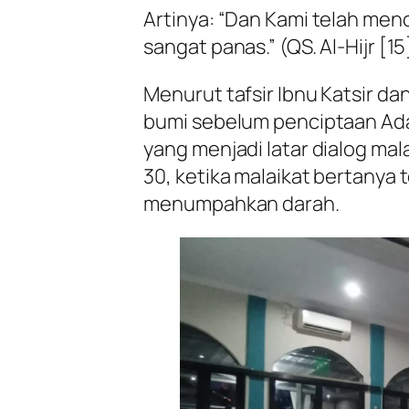
Artinya:
“Dan Kami telah menc
sangat panas.”
(QS. Al-Hijr [15
Menurut tafsir Ibnu Katsir dan
bumi sebelum penciptaan Ada
yang menjadi latar dialog mal
30, ketika malaikat bertanya
menumpahkan darah.