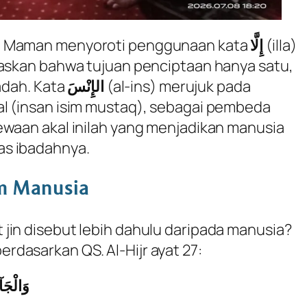
z Maman menyoroti penggunaan kata
إِلَّا
(
illa
)
gaskan bahwa tujuan penciptaan hanya satu,
badah. Kata
الإِنْسَ
(
al-ins
) merujuk pada
l (
insan isim mustaq
), sebagai pembeda
ewaan akal inilah yang menjadikan manusia
as ibadahnya.
um Manusia
jin disebut lebih dahulu daripada manusia?
dasarkan QS. Al-Hijr ayat 27:
وَالْجَآ