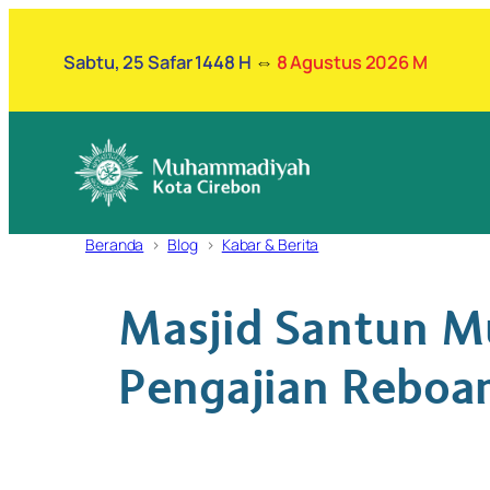
Lewati
ke
Sabtu, 25 Safar 1448 H
⇔
8 Agustus 2026 M
konten
Beranda
Blog
Kabar & Berita
Masjid Santun M
Pengajian Reboa