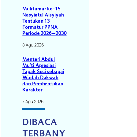
Muktamar ke-15
Nasyiatul Aisyiyah
Tentukan 13
Formatur PPNA
Periode 2026–2030
8 Agu 2026
Menteri Abdul
Mu’ti Apresiasi
Tapak Suci sebagai
Wadah Dakwah
dan Pembentukan
Karakter
7 Agu 2026
DIBACA
TERBANY