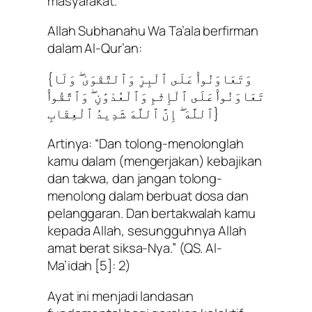
masyarakat.
Allah Subhanahu Wa Ta’ala berfirman
dalam Al-Qur’an:
{وَتَعَاوَنُوا۟ عَلَى ٱلْبِرِّ وَٱلتَّقْوَىٰ ۖ وَلَا
تَعَاوَنُوا۟ عَلَى ٱلْإِثْمِ وَٱلْعُدْوَٰنِ ۖ وَٱتَّقُوا۟
ٱللَّهَ ۖ إِنَّ ٱللَّهَ شَدِيدُ ٱلْعِقَابِ}
Artinya:
“Dan tolong-menolonglah
kamu dalam (mengerjakan) kebajikan
dan takwa, dan jangan tolong-
menolong dalam berbuat dosa dan
pelanggaran. Dan bertakwalah kamu
kepada Allah, sesungguhnya Allah
amat berat siksa-Nya.”
(QS. Al-
Ma’idah [5]: 2)
Ayat ini menjadi landasan