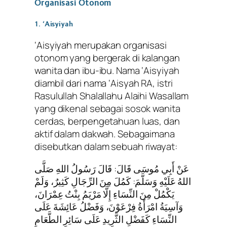
Organisasi Otonom
1. ‘Aisyiyah
‘Aisyiyah merupakan organisasi
otonom yang bergerak di kalangan
wanita dan ibu-ibu. Nama ‘Aisyiyah
diambil dari nama ‘Aisyah RA, istri
Rasulullah Shalallahu Alaihi Wasallam
yang dikenal sebagai sosok wanita
cerdas, berpengetahuan luas, dan
aktif dalam dakwah. Sebagaimana
disebutkan dalam sebuah riwayat:
عَنْ أَبِي مُوسَى قَالَ: قَالَ رَسُولُ اللهِ صَلَّى
اللهُ عَلَيْهِ وَسَلَّمَ: كَمُلَ مِنَ الرِّجَالِ كَثِيرٌ، وَلَمْ
يَكْمُلْ مِنَ النِّسَاءِ إِلَّا مَرْيَمُ بِنْتُ عِمْرَانَ،
وَآسِيَةُ امْرَأَةُ فِرْعَوْنَ، وَفَضْلُ عَائِشَةَ عَلَى
النِّسَاءِ كَفَضْلِ الثَّرِيدِ عَلَى سَائِرِ الطَّعَامِ