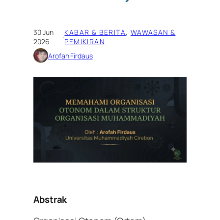
30 Jun
KABAR & BERITA
, 
WAWASAN &
·
2026
PEMIKIRAN
Arofah Firdaus
Abstrak