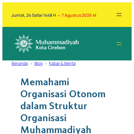
Lewati
ke
Jum'at, 24 Safar 1448 H
⇔
7 Agustus 2026 M
konten
Beranda
Blog
Kabar & Berita
Memahami
Organisasi Otonom
dalam Struktur
Organisasi
Muhammadiyah