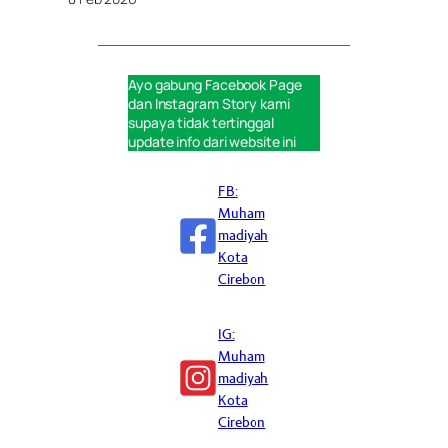
Ayo gabung
Facebook Page
dan
Instagram Story
kami
supaya tidak tertinggal
update info dari website ini
FB:
Muham
madiyah
Kota
Cirebon
IG:
Muham
madiyah
Kota
Cirebon