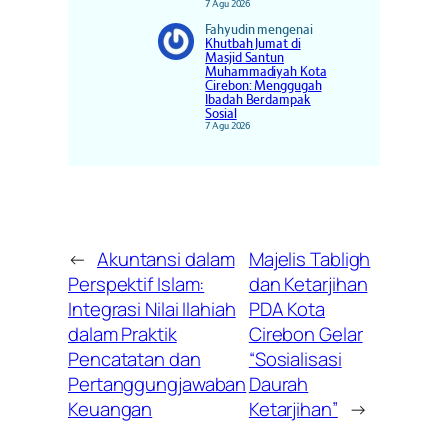
7 Agu 2026
Fahyudin
mengenai
Khutbah Jumat di
Masjid Santun
Muhammadiyah Kota
Cirebon: Menggugah
Ibadah Berdampak
Sosial
7 Agu 2026
←
Akuntansi dalam
Majelis Tabligh
Perspektif Islam:
dan Ketarjihan
Integrasi Nilai Ilahiah
PDA Kota
dalam Praktik
Cirebon Gelar
Pencatatan dan
“Sosialisasi
Pertanggungjawaban
Daurah
Keuangan
Ketarjihan”
→