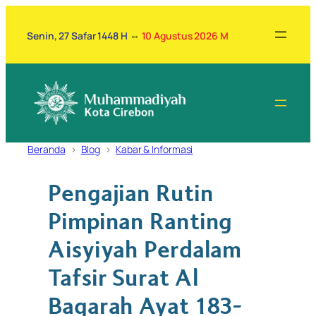
Lewati
ke
Senin, 27 Safar 1448 H
⇔
10 Agustus 2026 M
konten
Beranda
Blog
Kabar & Informasi
Pengajian Rutin
Pimpinan Ranting
Aisyiyah Perdalam
Tafsir Surat Al
Baqarah Ayat 183-