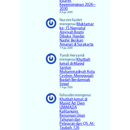
Estafet
Kepemimpinan 2026–
2030
8 Agu 2026
Nurzini Fazilet
mengenai
Muktamar
ke-15 Nasyiatul
Aisyiyah Resmi
Dibuka, Haedar
Nashir Berikan
Amanat di Surakarta
7 Agu 2026
Yandi Heryandi
mengenai
Khutbah
Jumat di Masjid
Santun
Muhammadiyah Kota
Cirebon: Menggugah
Ibadah Berdampak
Sosial
7 Agu 2026
Fahyudin
mengenai
Khutbah Jumat di
Masjid Ad-Dien
UMMADA
Kalitanjung:
Renungan Ujian
Tahunan dan
Pelajaran dari QS. At-
Taubah: 126