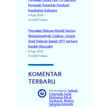
Pengajian Ahad Pagi, Hj. Nunung
Nurjanah Paparkan Panduan
Kesehatan Keluarga
9 Agu 2026
Arofah Firdaus
Pengajian Reboan Masjid Santun
Muhammadiyah Cirebon: Ustadz
Arief Hidayat Bedah HPT tentang
Nasikh-Mansukh
6 Agu 2026
Arofah Firdaus
KOMENTAR
TERBARU
Erli
mengenai
Salmah
Orbayinah Tutup
Muktamar NA di
Surakarta, Monica
Subastia Amanahi