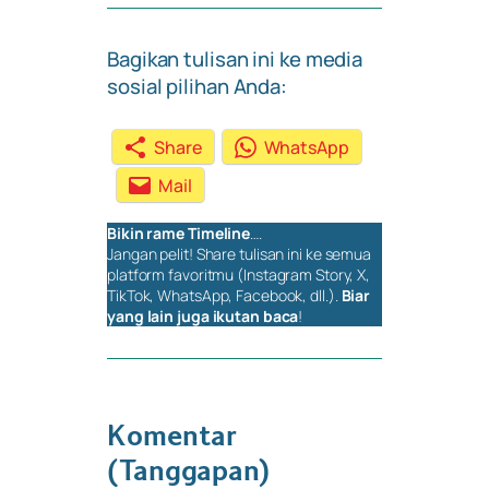
Bagikan tulisan ini ke media
sosial pilihan Anda:
Share
WhatsApp
Mail
Bikin rame
Timeline
….
Jangan pelit!
Share
tulisan ini ke semua
platform favoritmu (Instagram Story, X,
TikTok, WhatsApp, Facebook, dll.).
Biar
yang lain juga ikutan baca
!
Komentar
(Tanggapan)