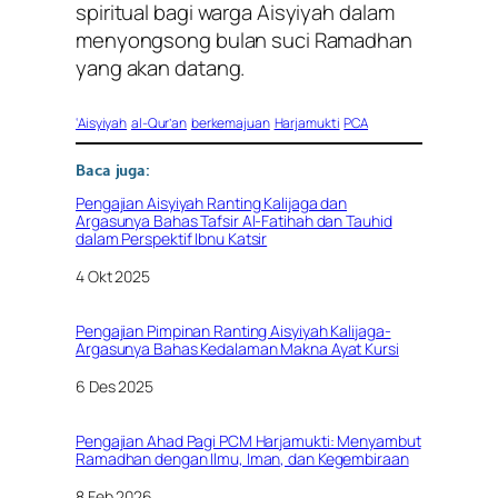
spiritual bagi warga Aisyiyah dalam
menyongsong bulan suci Ramadhan
yang akan datang.
‘Aisyiyah
al-Qur’an
berkemajuan
Harjamukti
PCA
Baca juga:
Pengajian Aisyiyah Ranting Kalijaga dan
Argasunya Bahas Tafsir Al-Fatihah dan Tauhid
dalam Perspektif Ibnu Katsir
Tanggal
4 Okt 2025
Pengajian Pimpinan Ranting Aisyiyah Kalijaga-
Argasunya Bahas Kedalaman Makna Ayat Kursi
Tanggal
6 Des 2025
Pengajian Ahad Pagi PCM Harjamukti: Menyambut
Ramadhan dengan Ilmu, Iman, dan Kegembiraan
Tanggal
8 Feb 2026