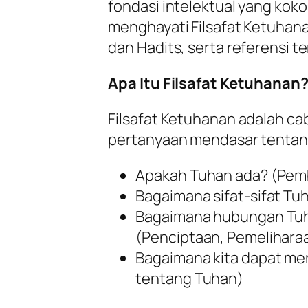
fondasi intelektual yang kok
menghayati Filsafat Ketuhana
dan Hadits, serta referensi ter
Apa Itu Filsafat Ketuhanan
Filsafat Ketuhanan adalah ca
pertanyaan mendasar tentang
Apakah Tuhan ada? (Pemb
Bagaimana sifat-sifat Tuh
Bagaimana hubungan Tuh
(Penciptaan, Pemeliharaa
Bagaimana kita dapat m
tentang Tuhan)