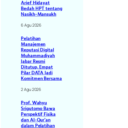
Arief Hidayat
Bedah HPT tentang
n
Nasikh-Mansukh
6 Agu 2026
Pelatihan
Manajemen
Reputasi Digital
Muhammadiyah
Jabar Resmi
Ditutup, Empat
Pilar DATA Jadi
Komitmen Bersama
2 Agu 2026
Prof. Wahyu
Srigutomo Bawa
Perspektif Fisika
dan Al-Qur’an
dalam Pelatihan