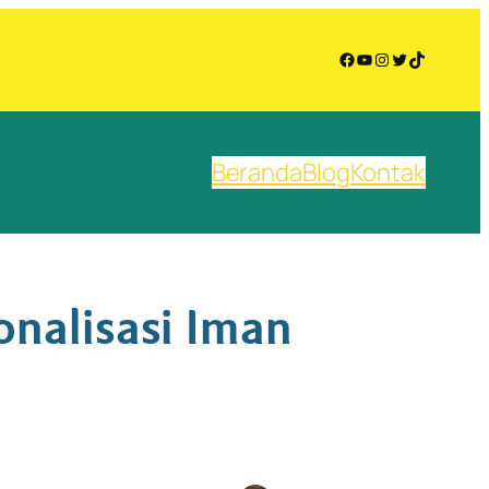
Facebook
YouTube
Instagram
Twitter
TikTok
Beranda
Blog
Kontak
onalisasi Iman