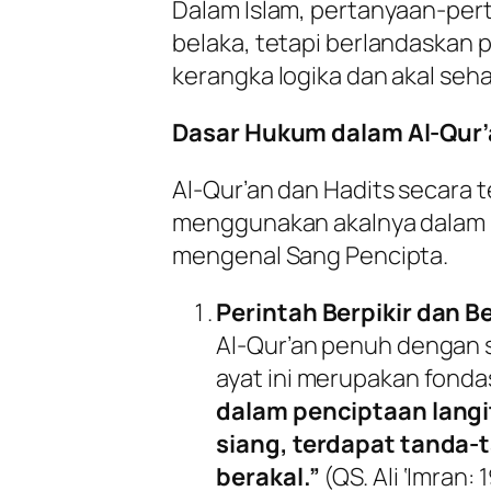
Dalam Islam, pertanyaan-perta
belaka, tetapi berlandaskan 
kerangka logika dan akal seha
Dasar Hukum dalam Al-Qur’
Al-Qur’an dan Hadits secara
menggunakan akalnya dalam m
mengenal Sang Pencipta.
Perintah Berpikir dan B
Al-Qur’an penuh dengan 
ayat ini merupakan fondas
dalam penciptaan langi
siang, terdapat tanda-
berakal.”
(QS. Ali ‘Imran: 