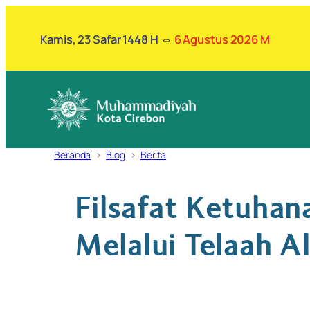
Lewati
ke
Kamis, 23 Safar 1448 H
⇔
6 Agustus 2026 M
konten
Beranda
Blog
Berita
Filsafat Ketuhan
Melalui Telaah A