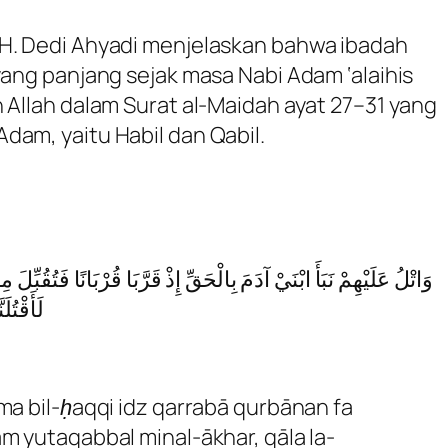
 H. Dedi Ahyadi menjelaskan bahwa ibadah
yang panjang sejak masa Nabi Adam ‘alaihis
 Allah dalam Surat al-Maidah ayat 27–31 yang
dam, yaitu Habil dan Qabil.
وَاتْلُ عَلَيْهِمْ نَبَأَ ابْنَيْ آدَمَ بِالْحَقِّ إِذْ قَرَّبَا قُرْبَانًا فَتُقُبِّل
لَأَقْتُلَ
ma bil-ḥaqqi idz qarrabā qurbānan fa
m yutaqabbal minal-ākhar, qāla la-