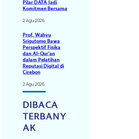
Pilar DATA Jadi
Komitmen Bersama
2 Agu 2026
Prof. Wahyu
Srigutomo Bawa
Perspektif Fisika
dan Al-Qur’an
dalam Pelatihan
Reputasi Digital di
Cirebon
2 Agu 2026
DIBACA
TERBANY
AK