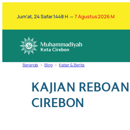
Lewati
ke
Jum'at, 24 Safar 1448 H
⇔
7 Agustus 2026 M
konten
Beranda
Blog
Kabar & Berita
KAJIAN REBOA
CIREBON