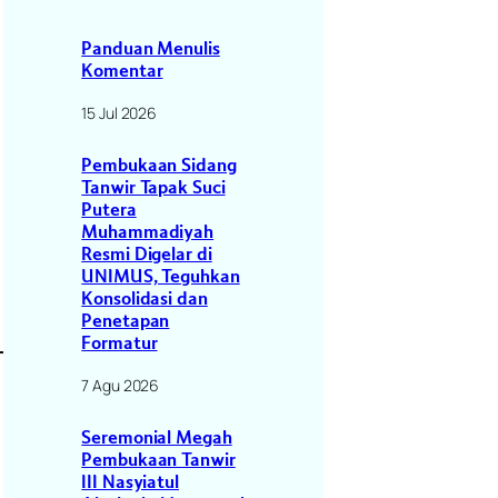
Panduan Menulis
Komentar
15 Jul 2026
Pembukaan Sidang
Tanwir Tapak Suci
Putera
Muhammadiyah
Resmi Digelar di
UNIMUS, Teguhkan
Konsolidasi dan
Penetapan
Formatur
7 Agu 2026
Seremonial Megah
Pembukaan Tanwir
III Nasyiatul