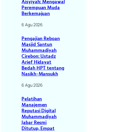
Aisyiyah: Mengawal
Perempuan Muda
Berkemajuan
6 Agu 2026
Pengajian Reboan
Masjid Santun
Muhammadiyah
Cirebon: Ustadz
Arief Hidayat
Bedah HPT tentang
Nasikh-Mansukh
6 Agu 2026
Pelatihan
Manajemen
Reputasi Digital
Muhammadiyah
Jabar Resmi
Ditutup, Empat