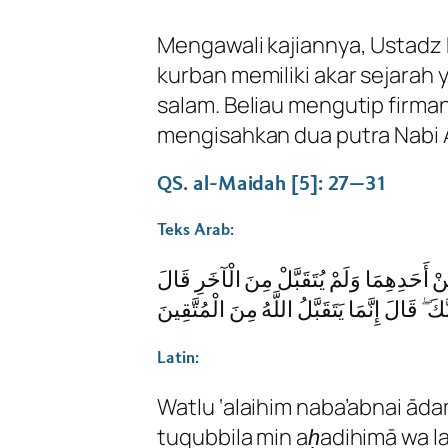
Mengawali kajiannya, Ustadz
kurban memiliki akar sejarah 
salam. Beliau mengutip firman
mengisahkan dua putra Nabi A
QS. al-Maidah [5]: 27–31
Teks Arab:
َ مِنْ أَحَدِهِمَا وَلَمْ يُتَقَبَّلْ مِنَ الْآخَرِ قَالَ
نَّكَ ۖ قَالَ إِنَّمَا يَتَقَبَّلُ اللَّهُ مِنَ الْمُتَّقِينَ
Latin:
Watlu ‘alaihim naba’abnai āda
tuqubbila min aḥadihimā wa la