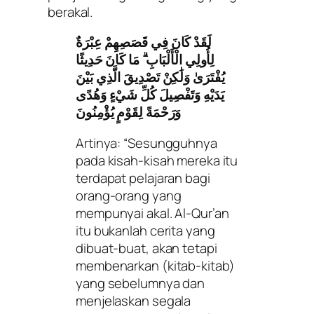
berakal.
لَقَدْ كَانَ فِي قَصَصِهِمْ عِبْرَةٌ
لِأُولِي الْأَلْبَابِ ۗ مَا كَانَ حَدِيثًا
يُفْتَرَىٰ وَلَٰكِنْ تَصْدِيقَ الَّذِي بَيْنَ
يَدَيْهِ وَتَفْصِيلَ كُلِّ شَيْءٍ وَهُدًى
وَرَحْمَةً لِقَوْمٍ يُؤْمِنُونَ
Artinya: “Sesungguhnya
pada kisah-kisah mereka itu
terdapat pelajaran bagi
orang-orang yang
mempunyai akal. Al-Qur’an
itu bukanlah cerita yang
dibuat-buat, akan tetapi
membenarkan (kitab-kitab)
yang sebelumnya dan
menjelaskan segala