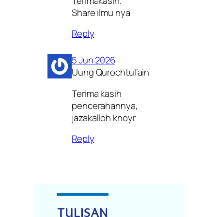
Terimakasih.
Share ilmu nya
Reply
5 Jun 2026
Uung Qurochtul’ain
Terima kasih
pencerahannya,
jazakalloh khoyr
Reply
TULISAN