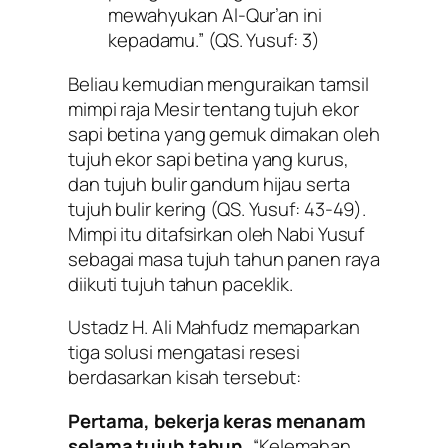
mewahyukan Al-Qur’an ini
kepadamu.”
(QS. Yusuf: 3)
Beliau kemudian menguraikan tamsil
mimpi raja Mesir tentang tujuh ekor
sapi betina yang gemuk dimakan oleh
tujuh ekor sapi betina yang kurus,
dan tujuh bulir gandum hijau serta
tujuh bulir kering (QS. Yusuf: 43-49).
Mimpi itu ditafsirkan oleh Nabi Yusuf
sebagai masa tujuh tahun panen raya
diikuti tujuh tahun paceklik.
Ustadz H. Ali Mahfudz memaparkan
tiga solusi mengatasi resesi
berdasarkan kisah tersebut:
Pertama, bekerja keras menanam
selama tujuh tahun.
“Kelemahan