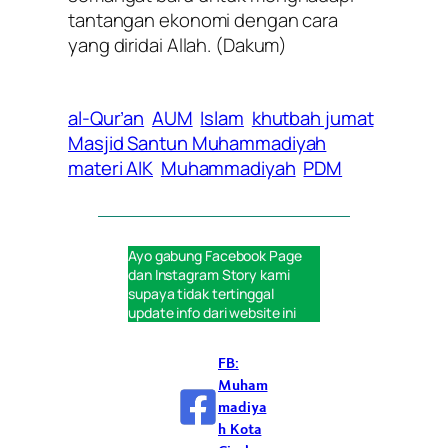
tantangan ekonomi dengan cara
yang diridai Allah. (Dakum)
al-Qur’an
AUM
Islam
khutbah jumat
Masjid Santun Muhammadiyah
materi AIK
Muhammadiyah
PDM
Ayo gabung
Facebook Page
dan
Instagram Story
kami
supaya tidak tertinggal
update info dari website ini
FB:
Muham
madiya
h Kota