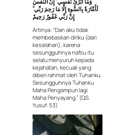
وَمَا أُبَرِّئُ نَفْسِي ۚ إِنَّ النَّفْسَ
لَأَمَّارَةٌ بِالسُّوءِ إِلَّا مَا رَحِمَ رَبِّي ۚ
إِنَّ رَبِّي غَفُورٌ رَحِيمٌ
Artinya: “Dan aku tidak
membebaskan diriku (dari
kesalahan), karena
sesungguhnya nafsu itu
selalu menyuruh kepada
kejahatan, kecuali yang
diberi rahmat oleh Tuhanku.
Sesungguhnya Tuhanku
Maha Pengampun lagi
Maha Penyayang.”
(QS.
Yusuf: 53)