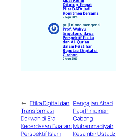
Jabar Resmi
Ditutup, Empat
Pilar DATA Jadi
Komitmen Bersama
2 Agu 2026
puji nirmo
mengenai
Prof. Wahyu
Srigutomo Bawa
Perspektif Fisika
dan Al-Qur’an
dalam Pelatihan
Reputasi Digital di
Cirebon
2 Agu 2026
←
Etika Digital dan
Pengajian Ahad
Transformasi
Pagi Pimpinan
Dakwah di Era
Cabang
Kecerdasan Buatan:
Muhammadiyah
Perspektif Islam
Kesambi: Ustadz