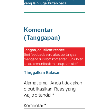
yang lain juga ikutan baca
!
Komentar
(Tanggapan)
Jangan jadi
silent reader
!
Beri
feedback
seru atau pertanyaan
mengena di kolom komentar. Tunjukkan
kalau komunitas kita hidup dan aktif!
Tinggalkan Balasan
Alamat email Anda tidak akan
dipublikasikan.
Ruas yang
wajib ditandai
*
Komentar
*