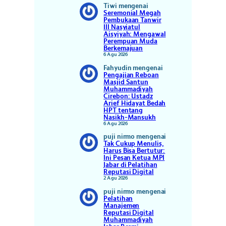
Tiwi
mengenai
Seremonial Megah
Pembukaan Tanwir
III Nasyiatul
Aisyiyah: Mengawal
Perempuan Muda
Berkemajuan
6 Agu 2026
Fahyudin
mengenai
Pengajian Reboan
Masjid Santun
Muhammadiyah
Cirebon: Ustadz
Arief Hidayat Bedah
HPT tentang
Nasikh-Mansukh
6 Agu 2026
puji nirmo
mengenai
Tak Cukup Menulis,
Harus Bisa Bertutur:
Ini Pesan Ketua MPI
Jabar di Pelatihan
Reputasi Digital
2 Agu 2026
puji nirmo
mengenai
Pelatihan
Manajemen
Reputasi Digital
Muhammadiyah