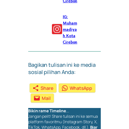
Cirebon
IG:
Muham
madiya
h Kota
Cirebon
Bagikan tulisan ini ke media
sosial pilihan Anda:
Share
WhatsApp
Mail
Bikin rame
Timeline
….
Jangan pelit!
Share
tulisan ini ke semua
platform favoritmu (Instagram Story, X,
TikTok, WhatsApp, Facebook, dll.).
Biar