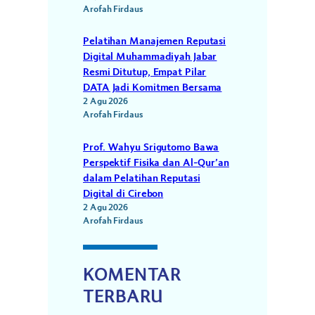
Arofah Firdaus
Pelatihan Manajemen Reputasi
Digital Muhammadiyah Jabar
Resmi Ditutup, Empat Pilar
DATA Jadi Komitmen Bersama
2 Agu 2026
Arofah Firdaus
Prof. Wahyu Srigutomo Bawa
Perspektif Fisika dan Al-Qur’an
dalam Pelatihan Reputasi
Digital di Cirebon
2 Agu 2026
Arofah Firdaus
KOMENTAR
TERBARU