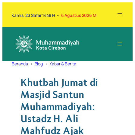
Lewati
ke
Kamis, 23 Safar 1448 H
⇔
6 Agustus 2026 M
konten
Beranda
Blog
Kabar & Berita
Khutbah Jumat di
Masjid Santun
Muhammadiyah:
Ustadz H. Ali
Mahfudz Ajak