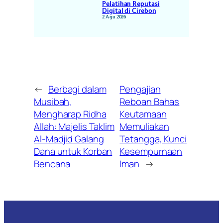
Pelatihan Reputasi
Digital di Cirebon
2 Agu 2026
←
Berbagi dalam
Pengajian
Musibah,
Reboan Bahas
Mengharap Ridha
Keutamaan
Allah: Majelis Taklim
Memuliakan
Al-Madjid Galang
Tetangga, Kunci
Dana untuk Korban
Kesempurnaan
Bencana
Iman
→