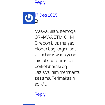
Reply
17 Des 2025
Erli
Masya Allah, semoga
ORMAWA STMIK IKMI
Cirebon bisa menjadi
pioner bagi organisasi
kemahasiswaan yang
lain utk bergerak dan
berkolabarasi dgn
LazisMu dlm membantu
sesama. Terimakasih
adik² …..
Reply