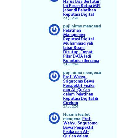
Harus Bisa Bertutur:
Ini Pesan Ketua MPI
Jabar di Pelatihan
Reputasi Digital
2 Agu 2026
puji nirmo
mengenai
Pelatihan
Manajemen
Reputasi Digital
Muhammadiyah
Jabar Resmi
Ditutup, Empat
Pilar DATA Jadi
Komitmen Bersama
2 Agu 2026
puji nirmo
mengenai
Prof. Wahyu
Srigutomo Bawa
Perspektif Fisika
dan Al-Qur’an
dalam Pelatihan
Reputasi Digital di
Cirebon
2 Agu 2026
Nurzini Fazilet
mengenai
Prof.
Wahyu Srigutomo
Bawa Perspektif
Fisika dan Al-
Qur’an dalam