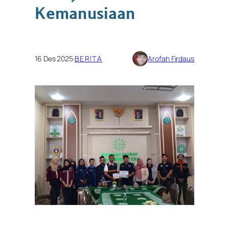
Kemanusiaan
16 Des 2025
·
BERITA
Arofah Firdaus