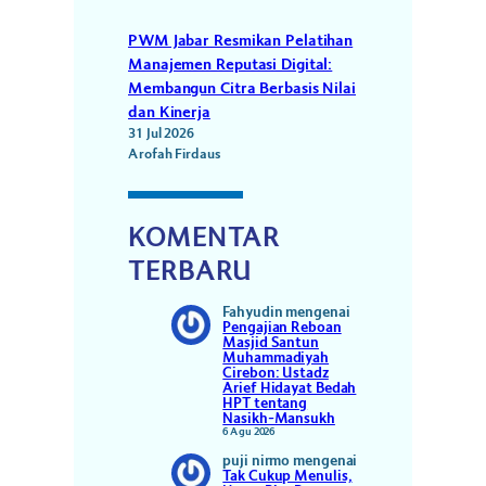
PWM Jabar Resmikan Pelatihan
Manajemen Reputasi Digital:
Membangun Citra Berbasis Nilai
dan Kinerja
31 Jul 2026
Arofah Firdaus
KOMENTAR
TERBARU
Fahyudin
mengenai
Pengajian Reboan
Masjid Santun
Muhammadiyah
Cirebon: Ustadz
Arief Hidayat Bedah
HPT tentang
Nasikh-Mansukh
6 Agu 2026
puji nirmo
mengenai
Tak Cukup Menulis,