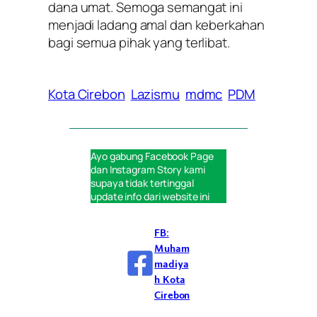
dana umat. Semoga semangat ini
menjadi ladang amal dan keberkahan
bagi semua pihak yang terlibat.
Kota Cirebon
Lazismu
mdmc
PDM
Ayo gabung
Facebook Page
dan
Instagram Story
kami
supaya tidak tertinggal
update info dari website ini
FB:
Muham
madiya
h Kota
Cirebon