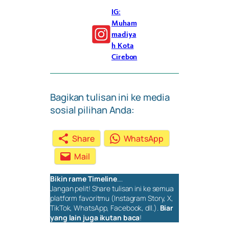
IG:
Muham
madiya
h Kota
Cirebon
Bagikan tulisan ini ke media
sosial pilihan Anda:
Share
WhatsApp
Mail
Bikin rame
Timeline
….
Jangan pelit!
Share
tulisan ini ke semua
platform favoritmu (Instagram Story, X,
TikTok, WhatsApp, Facebook, dll.).
Biar
yang lain juga ikutan baca
!