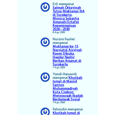
Erli
mengenai
Salmah Orbayinah
Tutup Muktamar NA
di Surakarta,
Monica Subastia
Amanahi Estafet
Kepemimpinan
2026–2030
8 Agu 2026
Nurzini Fazilet
mengenai
Muktamar ke-15
Nasyiatul Aisyiyah
Resmi Dibuka,
Haedar Nashir
Berikan Amanat di
Surakarta
7 Agu 2026
Yandi Heryandi
mengenai
Khutbah
Jumat di Masjid
Santun
Muhammadiyah
Kota Cirebon:
Menggugah Ibadah
Berdampak Sosial
7 Agu 2026
Fahyudin
mengenai
Khutbah Jumat di