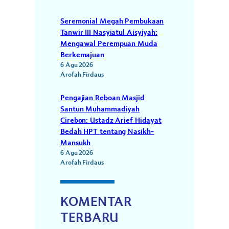
Seremonial Megah Pembukaan
Tanwir III Nasyiatul Aisyiyah:
Mengawal Perempuan Muda
Berkemajuan
6 Agu 2026
Arofah Firdaus
Pengajian Reboan Masjid
Santun Muhammadiyah
Cirebon: Ustadz Arief Hidayat
Bedah HPT tentang Nasikh-
Mansukh
6 Agu 2026
Arofah Firdaus
KOMENTAR
TERBARU