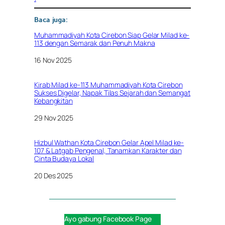
Baca juga:
Muhammadiyah Kota Cirebon Siap Gelar Milad ke-
113 dengan Semarak dan Penuh Makna
Tanggal
16 Nov 2025
Kirab Milad ke-113 Muhammadiyah Kota Cirebon
Sukses Digelar, Napak Tilas Sejarah dan Semangat
Kebangkitan
Tanggal
29 Nov 2025
Hizbul Wathan Kota Cirebon Gelar Apel Milad ke-
107 & Latgab Pengenal, Tanamkan Karakter dan
Cinta Budaya Lokal
Tanggal
20 Des 2025
Ayo gabung
Facebook Page