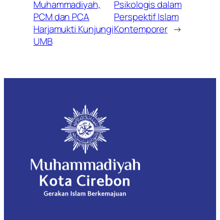
Muhammadiyah,
Psikologis dalam
PCM dan PCA
Perspektif Islam
Harjamukti Kunjungi
Kontemporer
→
UMB