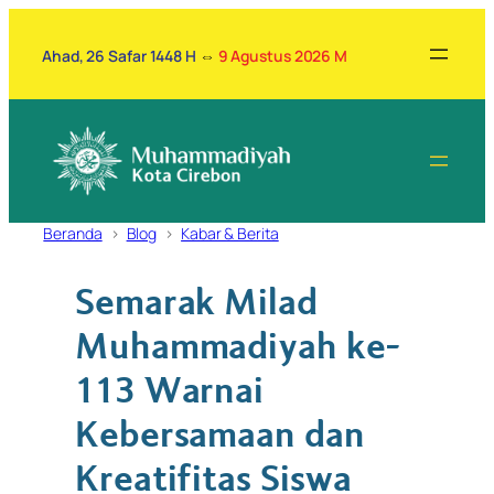
Lewati
ke
Ahad, 26 Safar 1448 H
⇔
9 Agustus 2026 M
konten
Beranda
Blog
Kabar & Berita
Semarak Milad
Muhammadiyah ke-
113 Warnai
Kebersamaan dan
Kreatifitas Siswa