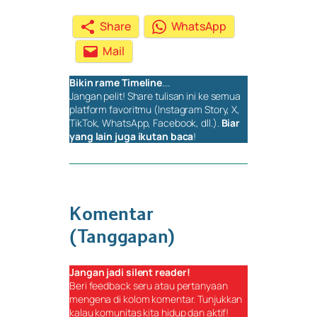
Share
WhatsApp
Mail
Bikin rame
Timeline
….
Jangan pelit!
Share
tulisan ini ke semua
platform favoritmu (Instagram Story, X,
TikTok, WhatsApp, Facebook, dll.).
Biar
yang lain juga ikutan baca
!
Komentar
(Tanggapan)
Jangan jadi
silent reader
!
Beri
feedback
seru atau pertanyaan
mengena di kolom komentar. Tunjukkan
kalau komunitas kita hidup dan aktif!