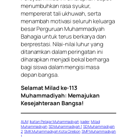
menumbuhkan rasa syukur,
mempererat tali ukhuwah, serta
menambah motivasi seluruh keluarga
besar Perguruan Muhammadiyah
Bahagia untuk terus berkarya dan
berprestasi. Nilai-nilai luhur yang
ditanamkan dalam peringatan ini
diharapkan menjadi bekal berharga
bagi siswa dalam mengisi masa
depan bangsa.
Selamat Milad ke-113
Muhammadiyah: Memajukan
Kesejahteraan Bangsa!
AUM
Ikatan Pelajar Muhammadiyah
kader
Milad
Muhammadiyah
SD Muhammadiyah 1
SD Muhammadiyah
2
SMK Muhammadiyah Kota Cirebon
SMP Muhammadiyah
1