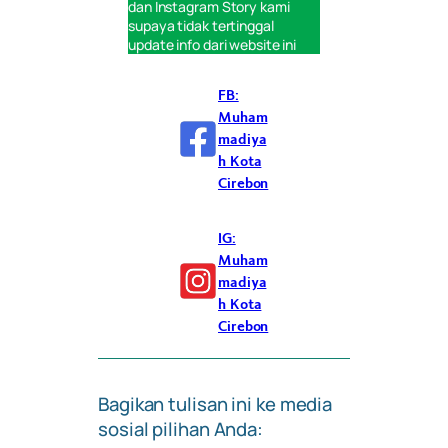
dan
Instagram Story
kami
supaya tidak tertinggal
update info dari website ini
FB:
Muham
madiya
h Kota
Cirebon
IG:
Muham
madiya
h Kota
Cirebon
Bagikan tulisan ini ke media
sosial pilihan Anda: