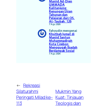
Masjid Ad-Dien
UMMADA
Kalitanjung:
Renungan Ujian
Tahunan dan
Pelajaran dari QS.
At-Taubah: 126
7 Agu 2026
Fahyudin
mengenai
Khutbah Jumat di
Masjid Santun
Muhammadiyah
Kota Cirebon:
Menggugah Ibadah
Berdampak Sosial
7 Agu 2026
←
Rekreasi
Silaturahmi
Mukmin Yang
Peringati Milad ke-
Kuat: Tinjauan
113
Teologis dan