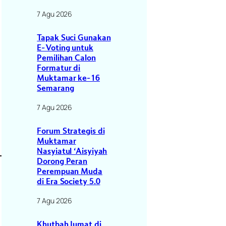
7 Agu 2026
Tapak Suci Gunakan
E-Voting untuk
Pemilihan Calon
Formatur di
Muktamar ke-16
Semarang
7 Agu 2026
Forum Strategis di
Muktamar
Nasyiatul ‘Aisyiyah
Dorong Peran
Perempuan Muda
di Era Society 5.0
7 Agu 2026
Khutbah Jumat di