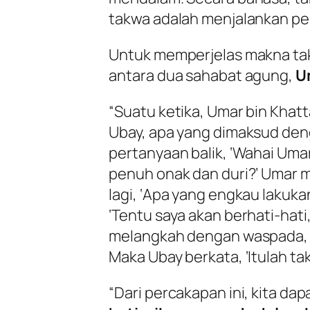
takwa adalah menjalankan per
Untuk memperjelas makna tak
antara dua sahabat agung,
U
“Suatu ketika, Umar bin Khat
Ubay, apa yang dimaksud de
pertanyaan balik, ‘Wahai Uma
penuh onak dan duri?’ Umar m
lagi, ‘Apa yang engkau lakuka
‘Tentu saya akan berhati-hati
melangkah dengan waspada, say
Maka Ubay berkata, ‘Itulah tak
“Dari percakapan ini, kita 