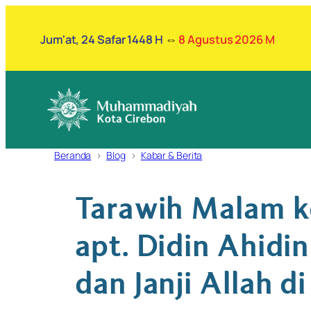
Lewati
ke
Jum'at, 24 Safar 1448 H
⇔
8 Agustus 2026 M
konten
Beranda
Blog
Kabar & Berita
Tarawih Malam k
apt. Didin Ahid
dan Janji Allah d