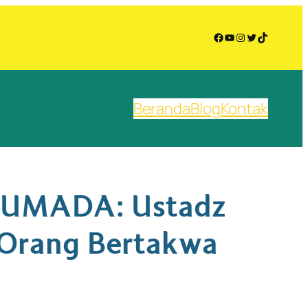
Facebook
YouTube
Instagram
Twitter
TikTok
Beranda
Blog
Kontak
n UMADA: Ustadz
 Orang Bertakwa