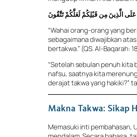
 عَلَى الَّذِينَ مِن قَبْلِكُمْ لَعَلَّكُمْ تَتَّقُونَ
“Wahai orang-orang yang ber
sebagaimana diwajibkan ata
bertakwa.”
(QS. Al-Baqarah: 1
“Setelah sebulan penuh kita 
nafsu, saatnya kita merenung
derajat takwa yang hakiki?” t
Makna Takwa: Sikap H
Memasuki inti pembahasan, U
mendalam. Secara bahasa, takw