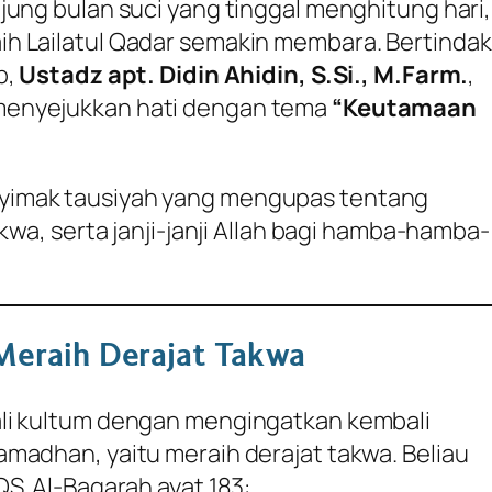
jung bulan suci yang tinggal menghitung hari,
h Lailatul Qadar semakin membara. Bertindak
b,
Ustadz apt. Didin Ahidin, S.Si., M.Farm.
,
menyejukkan hati dengan tema
“Keutamaan
imak tausiyah yang mengupas tentang
akwa, serta janji-janji Allah bagi hamba-hamba-
 Meraih Derajat Takwa
li kultum dengan mengingatkan kembali
madhan, yaitu meraih derajat takwa. Beliau
S. Al-Baqarah ayat 183: