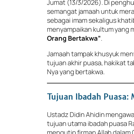
Jumat (13/3/2026). Di penghu
semangat jamaah untuk merai
sebagai imam sekaligus khati
menyampaikan kultum yang 
Orang Bertakwa”
.
Jamaah tampak khusyuk meny
tujuan akhir puasa, hakikat t
Nya yang bertakwa.
Tujuan Ibadah Puasa:
Ustadz Didin Ahidin mengawa
tujuan utama ibadah puasa Ra
mengutip firman Allah dalam Q