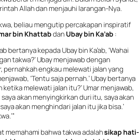
intah Allah dan menjauhi larangan-Nya.
wa, beliau mengutip percakapan inspiratif
mar bin Khattab
dan
Ubay bin Ka’ab
:
tab bertanya kepada Ubay bin Ka’ab, ‘Wahai
ngan takwa?’ Ubay menjawab dengan
r, pernahkah engkau melewati jalan yang
enjawab, ‘Tentu saja pernah.’ Ubay bertanya
n ketika melewati jalan itu?’ Umar menjawab,
, saya akan menyingkirkan duri itu, saya akan
a akan menghindari jalan itu jika bisa.’
wa.’”
dapat memahami bahwa takwa adalah
sikap hati-