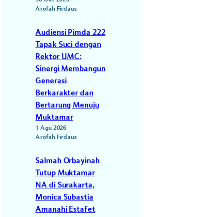
Arofah Firdaus
Audiensi Pimda 222
Tapak Suci dengan
Rektor UMC:
Sinergi Membangun
Generasi
Berkarakter dan
Bertarung Menuju
Muktamar
1 Agu 2026
Arofah Firdaus
Salmah Orbayinah
Tutup Muktamar
NA di Surakarta,
Monica Subastia
Amanahi Estafet