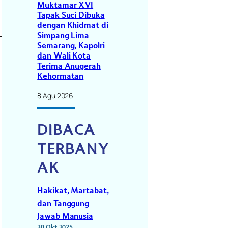
Muktamar XVI
Tapak Suci Dibuka
dengan Khidmat di
Simpang Lima
Semarang, Kapolri
dan Wali Kota
Terima Anugerah
Kehormatan
8 Agu 2026
DIBACA
TERBANY
AK
Hakikat, Martabat,
dan Tanggung
Jawab Manusia
30 Okt 2025