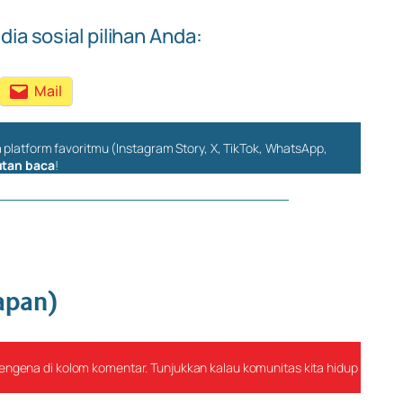
dia sosial pilihan Anda:
Mail
a platform favoritmu (Instagram Story, X, TikTok, WhatsApp,
kutan baca
!
apan)
ngena di kolom komentar. Tunjukkan kalau komunitas kita hidup