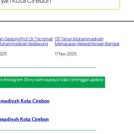
yah Kota Cirebon
n Gedung Prof. Dr. Tjip Ismail
113 Tahun Muhammadiyah
Muhammadiyah Kedawung
Memajukan Kesejahteraan Bangsa
2025
Tanggal
17 Nov 2025
an
Instagram Story
kami supaya tidak tertinggal update
madiyah Kota Cirebon
madiyah Kota Cirebon