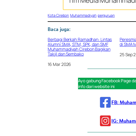
Tim Media Muhammadi
Kota Cirebon
Muhammadiyah
perguruan
Baca juga:
Berbagi Berkah Ramadhan: Lintas
Peresmia
Alumni SMA, STM, SPK, dan SMF
di SMA 
Muhammadiyah Cirebon Bagikan
Takjil dan Sembako
Tanggal
25 Sep 
Tanggal
16 Mar 2026
Ayo gabung
Facebook Page
d
info dari website ini
FB: Muham
IG: Muham