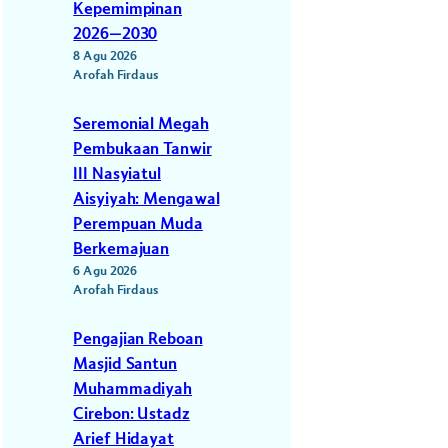
Kepemimpinan
2026–2030
8 Agu 2026
Arofah Firdaus
Seremonial Megah
Pembukaan Tanwir
III Nasyiatul
Aisyiyah: Mengawal
Perempuan Muda
Berkemajuan
6 Agu 2026
Arofah Firdaus
Pengajian Reboan
Masjid Santun
Muhammadiyah
Cirebon: Ustadz
Arief Hidayat