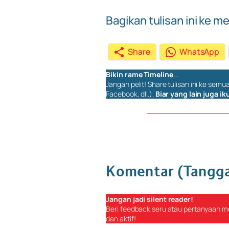
Bagikan tulisan ini ke me
Share
WhatsApp
Bikin rame
Timeline
….
Jangan pelit!
Share
tulisan ini ke semu
Facebook, dll.).
Biar yang lain juga i
Komentar (Tangg
Jangan jadi
silent reader
!
Beri
feedback
seru atau pertanyaan me
dan aktif!