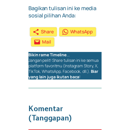
Bagikan tulisan ini ke media
sosial pilihan Anda:
Share
WhatsApp
Mail
Bikin rame
Timeline
….
Jangan pelit!
Share
tulisan ini ke semua
platform favoritmu (Instagram Story, X,
TikTok, WhatsApp, Facebook, dll.).
Biar
yang lain juga ikutan baca
!
Komentar
(Tanggapan)