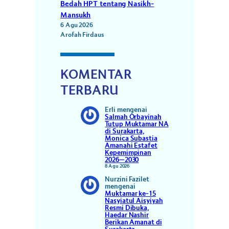
Bedah HPT tentang Nasikh-
Mansukh
6 Agu 2026
Arofah Firdaus
KOMENTAR
TERBARU
Erli
mengenai
Salmah Orbayinah
Tutup Muktamar NA
di Surakarta,
Monica Subastia
Amanahi Estafet
Kepemimpinan
2026–2030
8 Agu 2026
Nurzini Fazilet
mengenai
Muktamar ke-15
Nasyiatul Aisyiyah
Resmi Dibuka,
Haedar Nashir
Berikan Amanat di