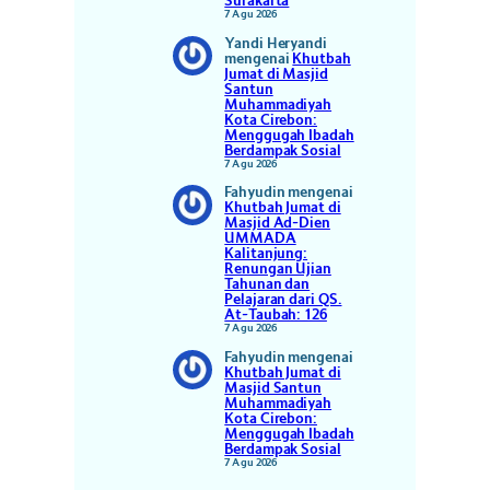
Surakarta
7 Agu 2026
Yandi Heryandi
mengenai
Khutbah
Jumat di Masjid
Santun
Muhammadiyah
Kota Cirebon:
Menggugah Ibadah
Berdampak Sosial
7 Agu 2026
Fahyudin
mengenai
Khutbah Jumat di
Masjid Ad-Dien
UMMADA
Kalitanjung:
Renungan Ujian
Tahunan dan
Pelajaran dari QS.
At-Taubah: 126
7 Agu 2026
Fahyudin
mengenai
Khutbah Jumat di
Masjid Santun
Muhammadiyah
Kota Cirebon:
Menggugah Ibadah
Berdampak Sosial
7 Agu 2026