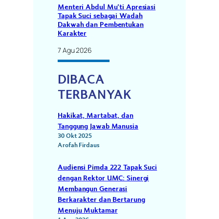
Menteri Abdul Mu’ti Apresiasi
Tapak Suci sebagai Wadah
Dakwah dan Pembentukan
Karakter
7 Agu 2026
DIBACA
TERBANYAK
Hakikat, Martabat, dan
Tanggung Jawab Manusia
30 Okt 2025
Arofah Firdaus
Audiensi Pimda 222 Tapak Suci
dengan Rektor UMC: Sinergi
Membangun Generasi
Berkarakter dan Bertarung
Menuju Muktamar