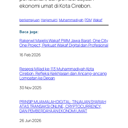
ekonomi umat di Kota Cirebon.
berkemajuan
Harjamukti
Muhammadiyah
PDM
Wakaf
Baca juga:
Rakerwil Majelis Wakaf PWM Jawa Barat: One City
One Project, Perkuat Wakaf Digital dan Profesional
Tanggal
16 Feb 2026
Resepsi Milad ke-113 Muhammadiyah Kota
Cirebon: Refleksi Keikhlasan dan Ancang-ancang
Lompatan ke Depan
Tanggal
30 Nov 2025
PRINSIP MUAMALAH DIGITAL: TINJAUAN SYARIAH
ATAS TRANSAKSI ONLINE, CRYPTOCURRENCY,
DAN PEMBERDAYAAN EKONOMI UMAT
Tanggal
26 Jun 2026