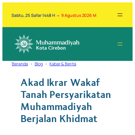
Lewati
ke
Sabtu, 25 Safar 1448 H
⇔
9 Agustus 2026 M
konten
Beranda
Blog
Kabar & Berita
Akad Ikrar Wakaf
Tanah Persyarikatan
Muhammadiyah
Berjalan Khidmat