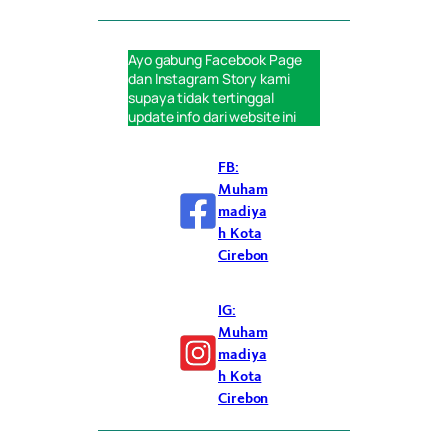
Ayo gabung
Facebook Page
dan
Instagram Story
kami
supaya tidak tertinggal
update info dari website ini
FB:
Muham
madiya
h Kota
Cirebon
IG:
Muham
madiya
h Kota
Cirebon