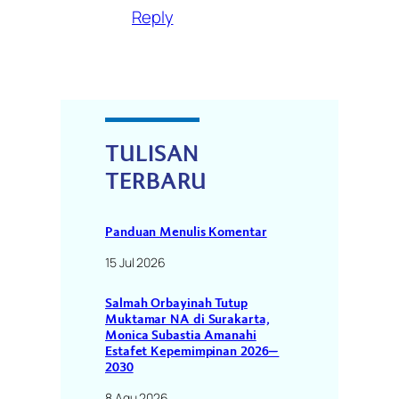
Reply
TULISAN
TERBARU
Panduan Menulis Komentar
15 Jul 2026
Salmah Orbayinah Tutup
Muktamar NA di Surakarta,
Monica Subastia Amanahi
Estafet Kepemimpinan 2026–
2030
8 Agu 2026