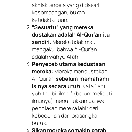
akhlak tercela yang didasari
kesombongan, bukan
ketidaktahuan.
“Sesuatu” yang mereka
dustakan adalah Al-Qur’an itu
sendiri.
Mereka tidak mau
mengakui bahwa Al-Qur’an
adalah wahyu Allah.
Penyebab utama kedustaan
mereka:
Mereka mendustakan
Al-Qur’an
sebelum memahami
isinya secara utuh
. Kata
“lam
yuhithu bi ‘ilmihi”
(belum meliputi
ilmunya) menunjukkan bahwa
penolakan mereka lahir dari
kebodohan dan prasangka
buruk.
Sikap mereka semakin parah