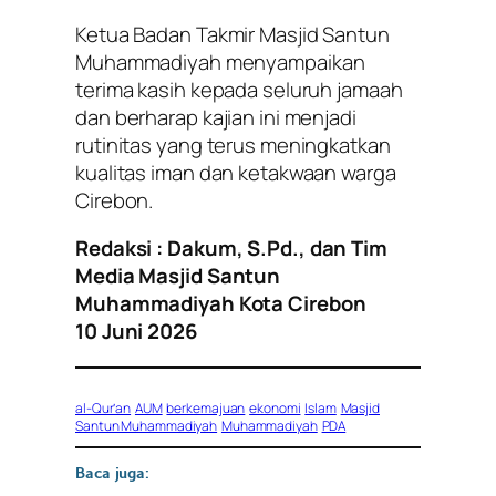
Ketua Badan Takmir Masjid Santun
Muhammadiyah menyampaikan
terima kasih kepada seluruh jamaah
dan berharap kajian ini menjadi
rutinitas yang terus meningkatkan
kualitas iman dan ketakwaan warga
Cirebon.
Redaksi
: Dakum, S.Pd., dan Tim
Media
Masjid Santun
Muhammadiyah Kota Cirebon
10 Juni 2026
al-Qur’an
AUM
berkemajuan
ekonomi
Islam
Masjid
Santun Muhammadiyah
Muhammadiyah
PDA
Baca juga: