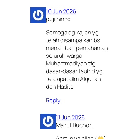
10 Jun 2026
puji nirmo
Semoga dg kajian yg
telah disampaikan bs
menambah pemahaman
seluruh warga
Muhammadiyah ttg
dasar-dasar tauhid yg
terdapat dlm Alqur’an
dan Hadits
Reply
11 Jun 2026
Ma’ruf Buchori
Aamiin ya allah (
)