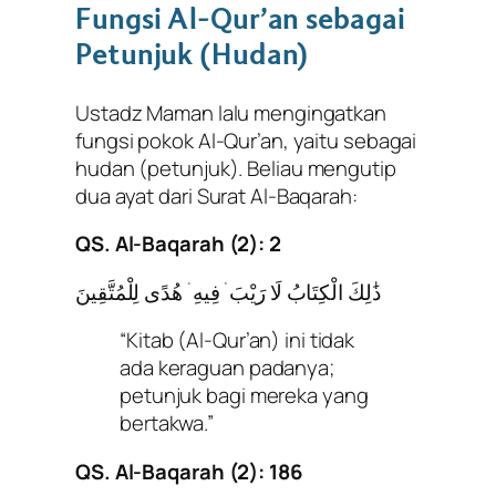
Fungsi Al-Qur’an sebagai
Petunjuk (Hudan)
Ustadz Maman lalu mengingatkan
fungsi pokok Al-Qur’an, yaitu sebagai
hudan
(petunjuk). Beliau mengutip
dua ayat dari Surat Al-Baqarah:
QS. Al-Baqarah (2): 2
ذَٰلِكَ الْكِتَابُ لَا رَيْبَ ۛ فِيهِ ۛ هُدًى لِلْمُتَّقِينَ
“Kitab (Al-Qur’an) ini tidak
ada keraguan padanya;
petunjuk bagi mereka yang
bertakwa.”
QS. Al-Baqarah (2): 186