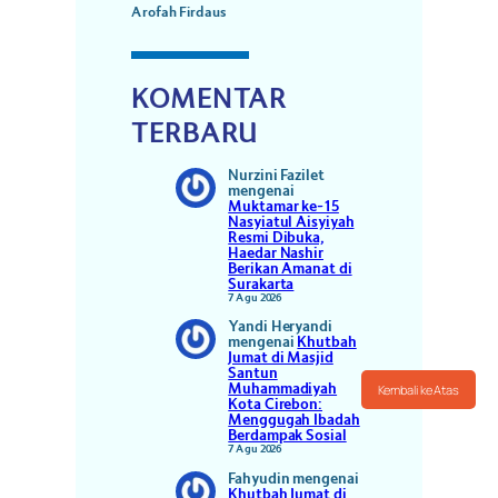
Arofah Firdaus
KOMENTAR
TERBARU
Nurzini Fazilet
mengenai
Muktamar ke-15
Nasyiatul Aisyiyah
Resmi Dibuka,
Haedar Nashir
Berikan Amanat di
Surakarta
7 Agu 2026
Yandi Heryandi
mengenai
Khutbah
Jumat di Masjid
Santun
Muhammadiyah
Kembali ke Atas
Kota Cirebon:
Menggugah Ibadah
Berdampak Sosial
7 Agu 2026
Fahyudin
mengenai
Khutbah Jumat di