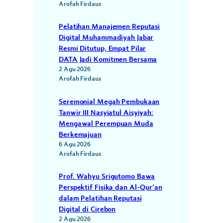
Arofah Firdaus
Pelatihan Manajemen Reputasi
Digital Muhammadiyah Jabar
Resmi Ditutup, Empat Pilar
DATA Jadi Komitmen Bersama
2 Agu 2026
Arofah Firdaus
Seremonial Megah Pembukaan
Tanwir III Nasyiatul Aisyiyah:
Mengawal Perempuan Muda
Berkemajuan
6 Agu 2026
Arofah Firdaus
Prof. Wahyu Srigutomo Bawa
Perspektif Fisika dan Al-Qur’an
dalam Pelatihan Reputasi
Digital di Cirebon
2 Agu 2026