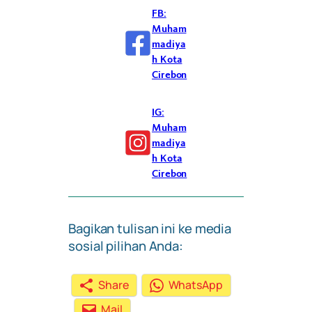
FB:
Muham
madiya
h Kota
Cirebon
IG:
Muham
madiya
h Kota
Cirebon
Bagikan tulisan ini ke media
sosial pilihan Anda:
Share
WhatsApp
Mail