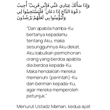
وَإِذَا سَأَلَكَ عِبَادِي عَنِّي فَإِنِّي قَرِيبٌ ۖ أُجِيبُ
دَعْوَةَ الدَّاعِ إِذَا دَعَانِ ۖ فَلْيَسْتَجِيبُوا لِي
وَلْيُؤْمِنُوا بِي لَعَلَّهُمْ يَرْشُدُونَ
“Dan apabila hamba-Ku
bertanya kepadamu
tentang Aku, maka
sesungguhnya Aku dekat.
Aku kabulkan permohonan
orang yang berdoa apabila
dia berdoa kepada-Ku.
Maka hendaklah mereka
memenuhi (perintah)-Ku
dan beriman kepada-Ku,
agar mereka memperoleh
petunjuk.”
Menurut Ustadz Maman, kedua ayat