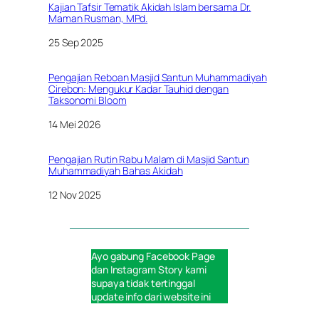
Kajian Tafsir Tematik Akidah Islam bersama Dr.
Maman Rusman, MPd.
Tanggal
25 Sep 2025
Pengajian Reboan Masjid Santun Muhammadiyah
Cirebon: Mengukur Kadar Tauhid dengan
Taksonomi Bloom
Tanggal
14 Mei 2026
Pengajian Rutin Rabu Malam di Masjid Santun
Muhammadiyah Bahas Akidah
Tanggal
12 Nov 2025
Ayo gabung
Facebook Page
dan
Instagram Story
kami
supaya tidak tertinggal
update info dari website ini