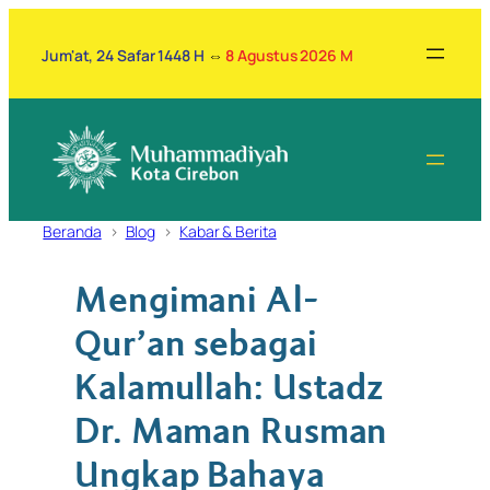
Lewati
ke
Jum'at, 24 Safar 1448 H
⇔
8 Agustus 2026 M
konten
Beranda
Blog
Kabar & Berita
Mengimani Al-
Qur’an sebagai
Kalamullah: Ustadz
Dr. Maman Rusman
Ungkap Bahaya