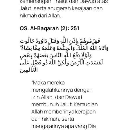
kemenangan Thalut dan Dawud atas
Jalut, serta anugerah kerajaan dan
hikmah dari Allah.
QS. Al-Baqarah (2): 251
فَهَزَمُوهُمْ بِإِذْنِ اللَّهِ وَقَتَلَ دَاوُودُ جَالُوتَ
وَآتَاهُ اللَّهُ الْمُلْكَ وَالْحِكْمَةَ وَعَلَّمَهُ مِمَّا يَشَاءُ ۗ
وَلَوْلَا دَفْعُ اللَّهِ النَّاسَ بَعْضَهُمْ بِبَعْضٍ
لَفَسَدَتِ الْأَرْضُ وَلَٰكِنَّ اللَّهَ ذُو فَضْلٍ عَلَى
الْعَالَمِينَ
“Maka mereka
mengalahkannya dengan
izin Allah, dan Dawud
membunuh Jalut. Kemudian
Allah memberinya kerajaan
dan hikmah, serta
mengajarinya apa yang Dia