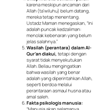
karena meskipun ancaman dari
Allah (
ta’wiluhu
) belum datang,
mereka tetap menentang.
Ustadz Maman menegaskan, “Ini
adalah puncak kedzaliman:
menolak kebenaran yang belum
jelas salahnya.”
Wasilah (perantara) dalam Al-
Qur’an diakui,
tetapi dengan
syarat tidak menyekutukan
Allah. Beliau mengingatkan
bahwa wasilah yang benar
adalah yang diperintahkan Allah,
seperti berdoa melalui
perantaraan asmaul husna atau
amal saleh.
Fakta psikologis manusia:
“Manusia akan selamanya