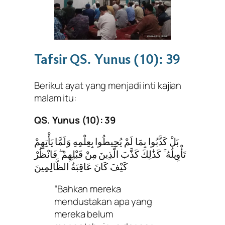
Tafsir QS. Yunus (10): 39
Berikut ayat yang menjadi inti kajian
malam itu:
QS. Yunus (10): 39
بَلْ كَذَّبُوا بِمَا لَمْ يُحِيطُوا بِعِلْمِهِ وَلَمَّا يَأْتِهِمْ
تَأْوِيلُهُ ۚ كَذَٰلِكَ كَذَّبَ الَّذِينَ مِنْ قَبْلِهِمْ ۖ فَانْظُرْ
كَيْفَ كَانَ عَاقِبَةُ الظَّالِمِينَ
“Bahkan mereka
mendustakan apa yang
mereka belum