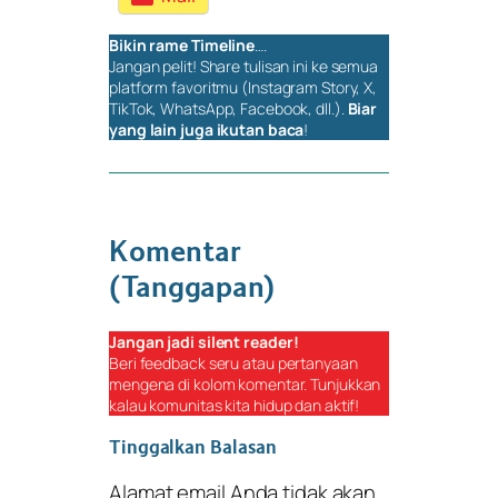
Bikin rame
Timeline
….
Jangan pelit!
Share
tulisan ini ke semua
platform favoritmu (Instagram Story, X,
TikTok, WhatsApp, Facebook, dll.).
Biar
yang lain juga ikutan baca
!
Komentar
(Tanggapan)
Jangan jadi
silent reader
!
Beri
feedback
seru atau pertanyaan
mengena di kolom komentar. Tunjukkan
kalau komunitas kita hidup dan aktif!
Tinggalkan Balasan
Alamat email Anda tidak akan