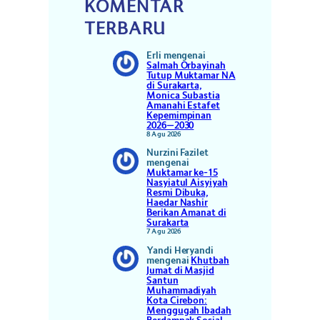
KOMENTAR
TERBARU
Erli
mengenai
Salmah Orbayinah
Tutup Muktamar NA
di Surakarta,
Monica Subastia
Amanahi Estafet
Kepemimpinan
2026–2030
8 Agu 2026
Nurzini Fazilet
mengenai
Muktamar ke-15
Nasyiatul Aisyiyah
Resmi Dibuka,
Haedar Nashir
Berikan Amanat di
Surakarta
7 Agu 2026
Yandi Heryandi
mengenai
Khutbah
Jumat di Masjid
Santun
Muhammadiyah
Kota Cirebon:
Menggugah Ibadah