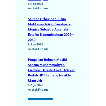
6 Agu 2026
Arofah Firdaus
Salmah Orbayinah Tutup
Muktamar NA di Surakarta,
Monica Subastia Amanahi
Estafet Kepemimpinan 2026–
2030
8 Agu 2026
Arofah Firdaus
Pengajian Reboan Masjid
Santun Muhammadiyah
Cirebon: Ustadz Arief Hidayat
Bedah HPT tentang Nasikh-
Mansukh
6 Agu 2026
Arofah Firdaus