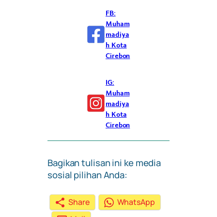
FB:
Muham
madiya
h Kota
Cirebon
IG:
Muham
madiya
h Kota
Cirebon
Bagikan tulisan ini ke media
sosial pilihan Anda:
Share
WhatsApp