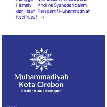
Hikmah
Ahdi wa Syahadah dalam
dari Kisah
Perspektif Muhammadiyah
Nabi Yusuf
→