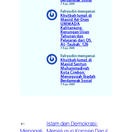
Berdampak Sosial
7 Agu 2026
Fahyudin
mengenai
Khutbah Jumat di
Masjid Ad-Dien
UMMADA
Kalitanjung:
Renungan Ujian
Tahunan dan
Pelajaran dari QS.
At-Taubah: 126
7 Agu 2026
Fahyudin
mengenai
Khutbah Jumat di
Masjid Santun
Muhammadiyah
Kota Cirebon:
Menggugah Ibadah
Berdampak Sosial
7 Agu 2026
←
Islam dan Demokrasi:
Menggali
Menelusuri Konsep Darul