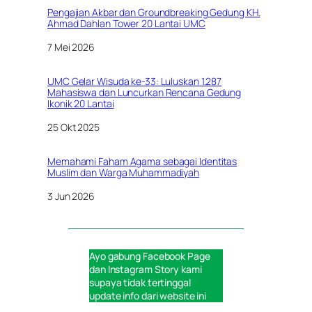
Pengajian Akbar dan Groundbreaking Gedung KH.
Ahmad Dahlan Tower 20 Lantai UMC
Tanggal
7 Mei 2026
UMC Gelar Wisuda ke-33: Luluskan 1.287
Mahasiswa dan Luncurkan Rencana Gedung
Ikonik 20 Lantai
Tanggal
25 Okt 2025
Memahami Faham Agama sebagai Identitas
Muslim dan Warga Muhammadiyah
Tanggal
3 Jun 2026
Ayo gabung
Facebook Page
dan
Instagram Story
kami
supaya tidak tertinggal
update info dari website ini