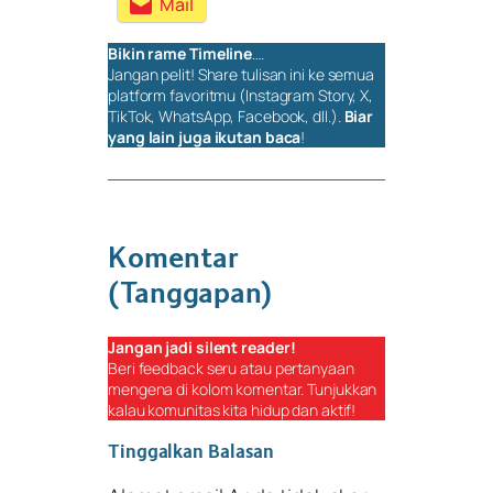
Mail
Bikin rame
Timeline
….
Jangan pelit!
Share
tulisan ini ke semua
platform favoritmu (Instagram Story, X,
TikTok, WhatsApp, Facebook, dll.).
Biar
yang lain juga ikutan baca
!
Komentar
(Tanggapan)
Jangan jadi
silent reader
!
Beri
feedback
seru atau pertanyaan
mengena di kolom komentar. Tunjukkan
kalau komunitas kita hidup dan aktif!
Tinggalkan Balasan