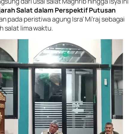
gsung dari usai salat Maghrib hingga Isya ini
jarah Salat dalam Perspektif Putusan
n pada peristiwa agung Isra’ Mi’raj sebagai
 salat lima waktu.