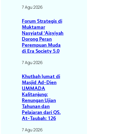
7 Agu 2026
Forum Strategis di
Muktamar
Nasyiatul ‘Aisyiyah
Dorong Peran
Perempuan Muda
di Era Society 5.0
7 Agu 2026
Khutbah Jumat di
Masjid Ad-Dien
UMMADA
Kalitanjung:
Renungan Ujian
Tahunan dan
Pelajaran dari QS.
At-Taubah: 126
7 Agu 2026