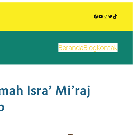
Facebook
YouTube
Instagram
Twitter
TikTok
Beranda
Blog
Kontak
ah Isra’ Mi’raj
b