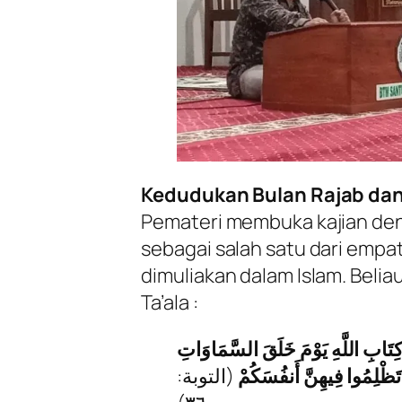
Kedudukan Bulan Rajab dan
Pemateri membuka kajian de
sebagai salah satu dari empa
dimuliakan dalam Islam. Beli
Ta’ala :
كِتَابِ اللَّهِ يَوْمَ خَلَقَ السَّمَاوَاتِ
َا تَظْلِمُوا فِيهِنَّ أَنفُسَكُمْ
(التوبة: