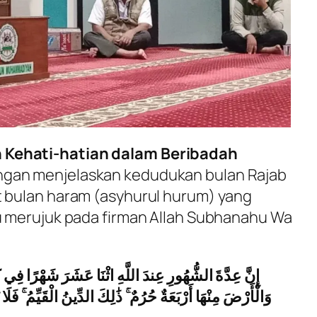
 Kehati-hatian dalam Beribadah
ngan menjelaskan kedudukan bulan Rajab
t bulan haram (
asyhurul hurum
) yang
au merujuk pada firman Allah Subhanahu Wa
إِنَّ عِدَّةَ الشُّهُورِ عِندَ اللَّهِ اثْنَا عَشَرَ شَهْرًا فِي 
وَالْأَرْضَ مِنْهَا أَرْبَعَةٌ حُرُمٌ ۚ ذَٰلِكَ الدِّينُ الْقَيِّمُ ۚ فَل