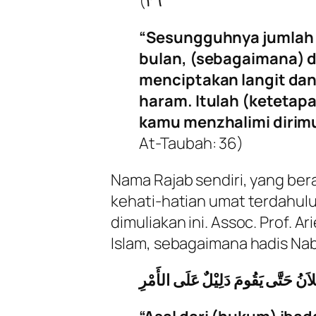
٣٦)
“Sesungguhnya jumlah b
bulan, (sebagaimana) d
menciptakan langit dan
haram. Itulah (ketetap
kamu menzhalimi dirimu
At-Taubah: 36)
Nama Rajab sendiri, yang ber
kehati-hatian umat terdahulu
dimuliakan ini. Assoc. Prof. 
Islam, sebagaimana hadis Nabi
َنُ حَتَّى يَقُومَ دَلِيْلٌ عَلَى الأَمْرِ