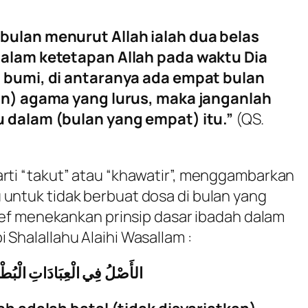
ulan menurut Allah ialah dua belas
alam ketetapan Allah pada waktu Dia
 bumi, di antaranya ada empat bulan
an) agama yang lurus, maka janganlah
 dalam (bulan yang empat) itu.”
(QS.
arti “takut” atau “khawatir”, menggambarkan
 untuk tidak berbuat dosa di bulan yang
Arief menekankan prinsip dasar ibadah dalam
 Shalallahu Alaihi Wasallam :
الأَصْلُ فِي الْعِبَادَاتِ الْبُطْلا