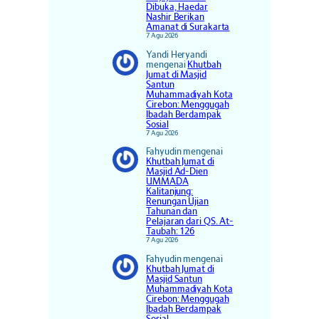
Dibuka, Haedar
Nashir Berikan
Amanat di Surakarta
7 Agu 2026
Yandi Heryandi
mengenai
Khutbah
Jumat di Masjid
Santun
Muhammadiyah Kota
Cirebon: Menggugah
Ibadah Berdampak
Sosial
7 Agu 2026
Fahyudin
mengenai
Khutbah Jumat di
Masjid Ad-Dien
UMMADA
Kalitanjung:
Renungan Ujian
Tahunan dan
Pelajaran dari QS. At-
Taubah: 126
7 Agu 2026
Fahyudin
mengenai
Khutbah Jumat di
Masjid Santun
Muhammadiyah Kota
Cirebon: Menggugah
Ibadah Berdampak
Sosial