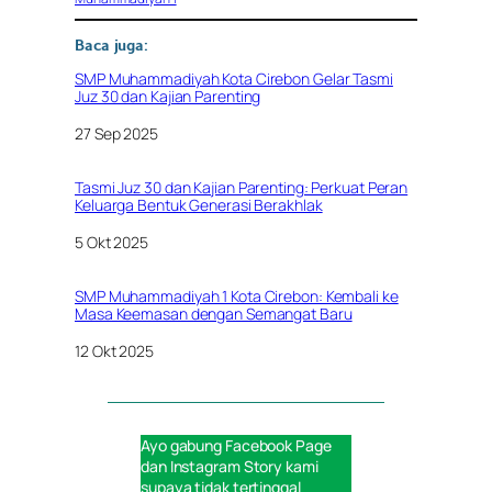
Baca juga:
SMP Muhammadiyah Kota Cirebon Gelar Tasmi
Juz 30 dan Kajian Parenting
Tanggal
27 Sep 2025
Tasmi Juz 30 dan Kajian Parenting: Perkuat Peran
Keluarga Bentuk Generasi Berakhlak
Tanggal
5 Okt 2025
SMP Muhammadiyah 1 Kota Cirebon: Kembali ke
Masa Keemasan dengan Semangat Baru
Tanggal
12 Okt 2025
Ayo gabung
Facebook Page
dan
Instagram Story
kami
supaya tidak tertinggal