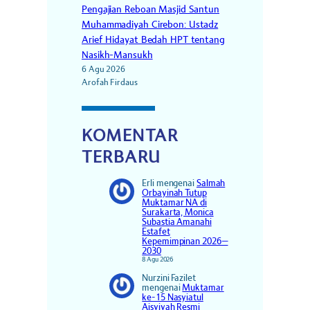
Pengajian Reboan Masjid Santun
Muhammadiyah Cirebon: Ustadz
Arief Hidayat Bedah HPT tentang
Nasikh-Mansukh
6 Agu 2026
Arofah Firdaus
KOMENTAR
TERBARU
Erli
mengenai
Salmah
Orbayinah Tutup
Muktamar NA di
Surakarta, Monica
Subastia Amanahi
Estafet
Kepemimpinan 2026–
2030
8 Agu 2026
Nurzini Fazilet
mengenai
Muktamar
ke-15 Nasyiatul
Aisyiyah Resmi