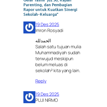
Gelar Tasmi’ Juz 30, Kajian
Parenting, dan Pembagian
Rapor untuk Kuatkan Sinergi
Sekolah-Keluarga”
19 Des 2025
Imron Rosyadi
الحمدلله
Salah satu tujuan mulia
Muhammadiyah sudah
terwujud meskipun
belum meluas di
sekolah² kita yang lain.
Reply
19 Des 2025
PUJI NIRMO