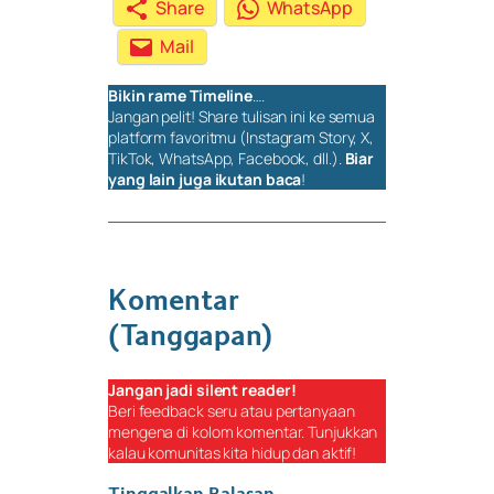
Share
WhatsApp
Mail
Bikin rame
Timeline
….
Jangan pelit!
Share
tulisan ini ke semua
platform favoritmu (Instagram Story, X,
TikTok, WhatsApp, Facebook, dll.).
Biar
yang lain juga ikutan baca
!
Komentar
(Tanggapan)
Jangan jadi
silent reader
!
Beri
feedback
seru atau pertanyaan
mengena di kolom komentar. Tunjukkan
kalau komunitas kita hidup dan aktif!