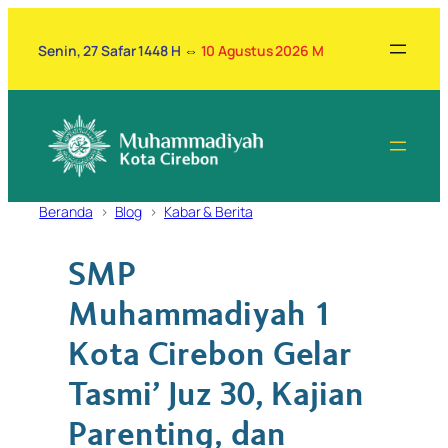
Lewati
ke
Senin, 27 Safar 1448 H
⇔
10 Agustus 2026 M
konten
Beranda
Blog
Kabar & Berita
SMP
Muhammadiyah 1
Kota Cirebon Gelar
Tasmi’ Juz 30, Kajian
Parenting, dan