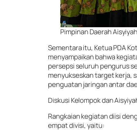
Pimpinan Daerah Aisyiya
Sementara itu, Ketua PDA Kota
menyampaikan bahwa kegiata
persepsi seluruh pengurus s
menyukseskan target kerja, s
penguatan jaringan antar dae
Diskusi Kelompok dan Aisyiya
Rangkaian kegiatan diisi den
empat divisi, yaitu: