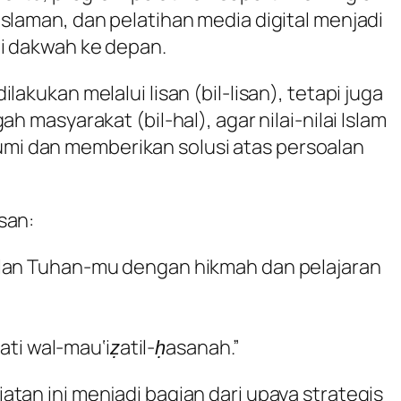
slaman, dan pelatihan media digital menjadi
i dakwah ke depan.
ilakukan melalui lisan (
bil-lisan
), tetapi juga
ngah masyarakat (
bil-hal
), agar nilai-nilai Islam
i dan memberikan solusi atas persoalan
san:
alan Tuhan-mu dengan hikmah dan pelajaran
kmati wal-mau‘iẓatil-ḥasanah.”
tan ini menjadi bagian dari upaya strategis