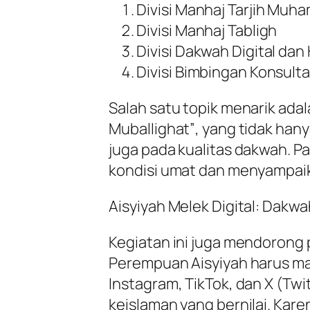
Divisi Manhaj Tarjih Mu
Divisi Manhaj Tabligh
Divisi Dakwah Digital da
Divisi Bimbingan Konsulta
Salah satu topik menarik ada
Muballighat”
, yang tidak han
juga pada kualitas dakwah. 
kondisi umat dan menyampaik
Aisyiyah Melek Digital: Dakwa
Kegiatan ini juga mendorong
Perempuan Aisyiyah harus ma
Instagram, TikTok, dan X (T
keislaman yang bernilai. Kare