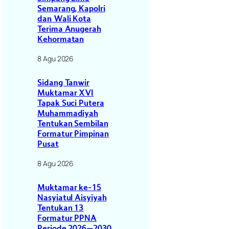
Semarang, Kapolri
dan Wali Kota
Terima Anugerah
Kehormatan
8 Agu 2026
Sidang Tanwir
Muktamar XVI
Tapak Suci Putera
Muhammadiyah
Tentukan Sembilan
Formatur Pimpinan
Pusat
8 Agu 2026
Muktamar ke-15
Nasyiatul Aisyiyah
Tentukan 13
Formatur PPNA
Periode 2026–2030