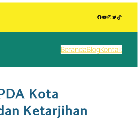
Facebook
YouTube
Instagram
Twitter
TikTok
Beranda
Blog
Kontak
 PDA Kota
dan Ketarjihan