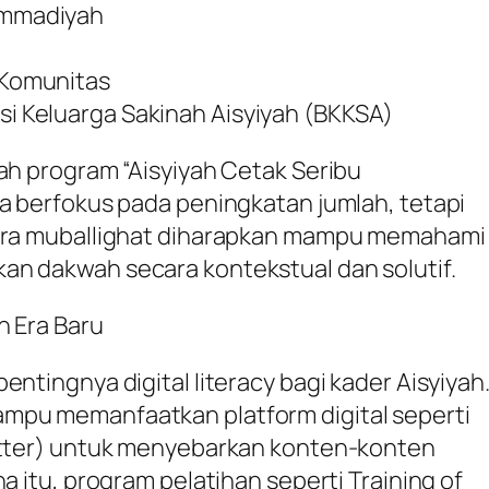
hammadiyah
n Komunitas
si Keluarga Sakinah Aisyiyah (BKKSA)
lah program
“Aisyiyah Cetak Seribu
ya berfokus pada peningkatan jumlah, tetapi
Para muballighat diharapkan mampu memahami
an dakwah secara kontekstual dan solutif.
h Era Baru
 pentingnya
digital literacy
bagi kader Aisyiyah
mpu memanfaatkan platform digital seperti
witter) untuk menyebarkan konten-konten
na itu, program pelatihan seperti
Training of