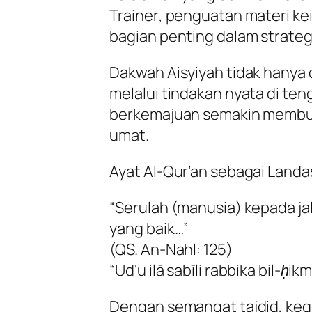
Trainer
, penguatan materi kei
bagian penting dalam strateg
Dakwah Aisyiyah tidak hanya d
melalui tindakan nyata di te
berkemajuan semakin membum
umat.
Ayat Al-Qur’an sebagai Landa
“Serulah (manusia) kepada j
yang baik…”
(QS. An-Nahl: 125)
“Ud‘u ilā sabīli rabbika bil-ḥi
Dengan semangat tajdid, kegia