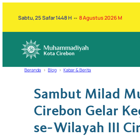
Lewati
ke
Sabtu, 25 Safar 1448 H
⇔
8 Agustus 2026 M
konten
Beranda
Blog
Kabar & Berita
Sambut Milad M
Cirebon Gelar Ke
se-Wilayah III C