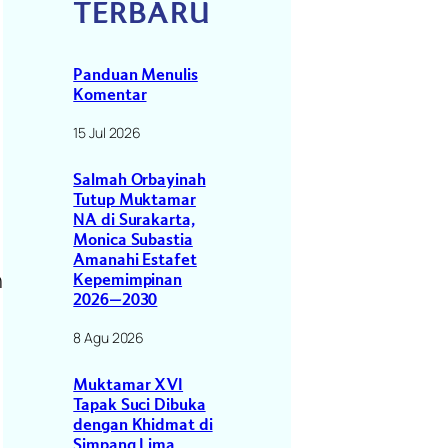
TERBARU
Panduan Menulis
Komentar
15 Jul 2026
Salmah Orbayinah
Tutup Muktamar
NA di Surakarta,
Monica Subastia
Amanahi Estafet
n
Kepemimpinan
2026–2030
8 Agu 2026
Muktamar XVI
Tapak Suci Dibuka
dengan Khidmat di
Simpang Lima