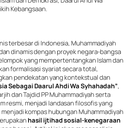
slam dan Demokrasi, Daarul Ahdi Wa
Fikih Kebangsaan.
nis terbesar di Indonesia, Muhammadiyah
 dan dinamis dengan proyek negara-bangsa
kelompok yang mempertentangkan Islam dan
n formalisasi syariat secara total,
an pendekatan yang kontekstual dan
sia Sebagai Daarul Ahdi Wa Syhahadah”
,
Tarjih dan Tajdid PP Muhammadiyah serta
m resmi, menjadi landasan filosofis yang
anya menjadi kompas hubungan Muhammadiyah
merupakan
hasil ijtihad sosial-kenegaraan