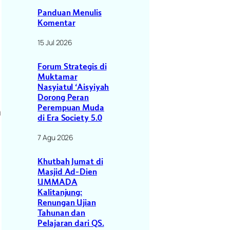
Panduan Menulis
Komentar
15 Jul 2026
Forum Strategis di
Muktamar
n
Nasyiatul ‘Aisyiyah
Dorong Peran
Perempuan Muda
n
di Era Society 5.0
7 Agu 2026
Khutbah Jumat di
Masjid Ad-Dien
UMMADA
Kalitanjung:
Renungan Ujian
Tahunan dan
Pelajaran dari QS.