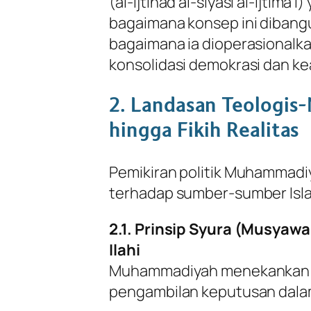
(al-ijtihad al-siyasi al-ijtima’
bagaimana konsep ini dibangun
bagaimana ia dioperasionalk
konsolidasi demokrasi dan kea
2. Landasan Teologis-
hingga Fikih Realitas
Pemikiran politik Muhammadi
terhadap sumber-sumber Isl
2.1. Prinsip Syura (Musyaw
Ilahi
Muhammadiyah menekankan b
pengambilan keputusan dalam