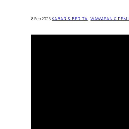
8 Feb 2026
·
KABAR & BERITA
, 
WAWASAN & PEMI