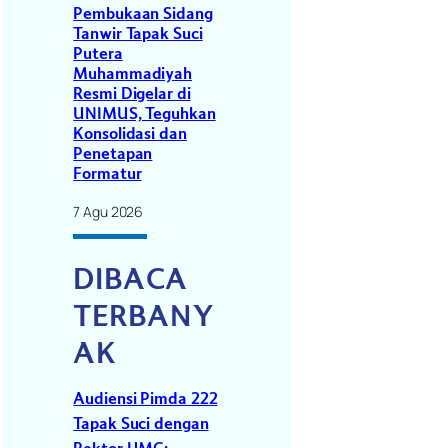
Pembukaan Sidang
Tanwir Tapak Suci
Putera
i
Muhammadiyah
Resmi Digelar di
UNIMUS, Teguhkan
Konsolidasi dan
Penetapan
Formatur
7 Agu 2026
DIBACA
TERBANY
AK
Audiensi Pimda 222
Tapak Suci dengan