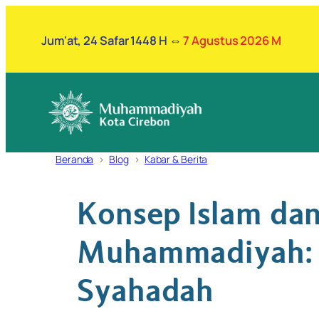
Lewati
ke
Jum'at, 24 Safar 1448 H
⇔
7 Agustus 2026 M
konten
Beranda
Blog
Kabar & Berita
Konsep Islam dan
Muhammadiyah: I
Syahadah