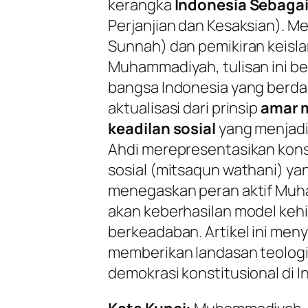
kerangka
Indonesia Sebagai
Perjanjian dan Kesaksian). Me
Sunnah) dan pemikiran keisl
Muhammadiyah, tulisan ini 
bangsa Indonesia yang berda
aktualisasi dari prinsip
amar m
keadilan sosial
yang menjad
Ahdi
merepresentasikan kons
sosial (
mitsaqun wathani
) ya
menegaskan peran aktif Muh
akan keberhasilan model keh
berkeadaban. Artikel ini me
memberikan landasan teologi
demokrasi konstitusional di I