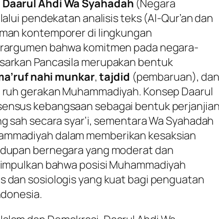
 Daarul Ahdi Wa Syahadah
(Negara
lalui pendekatan analisis teks (Al-Qur’an dan
aman kontemporer di lingkungan
berargumen bahwa komitmen pada negara-
sarkan Pancasila merupakan bentuk
a’ruf nahi munkar
,
tajdid
(pembaruan), da
i ruh gerakan Muhammadiyah. Konsep
Daarul
ensus kebangsaan sebagai bentuk perjanjia
ng sah secara syar’i, sementara
Wa Syahadah
ammadiyah dalam memberikan kesaksian
idupan bernegara yang moderat dan
nyimpulkan bahwa posisi Muhammadiyah
s dan sosiologis yang kuat bagi penguatan
ndonesia.