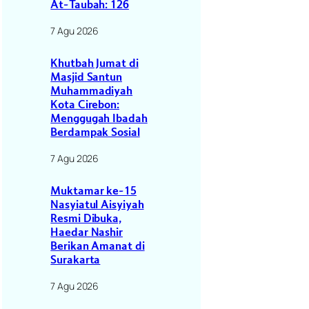
At-Taubah: 126
7 Agu 2026
Khutbah Jumat di
Masjid Santun
Muhammadiyah
Kota Cirebon:
Menggugah Ibadah
Berdampak Sosial
7 Agu 2026
Muktamar ke-15
Nasyiatul Aisyiyah
Resmi Dibuka,
Haedar Nashir
Berikan Amanat di
Surakarta
7 Agu 2026