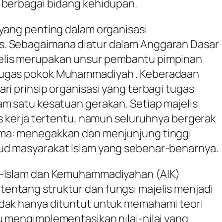
 berbagai bidang kehidupan.
 yang penting dalam organisasi
s. Sebagaimana diatur dalam Anggaran Dasar
elis merupakan unsur pembantu pimpinan
tugas pokok Muhammadiyah . Keberadaan
ri prinsip organisasi yang terbagi tugas
am satu kesatuan gerakan. Setiap majelis
us kerja tertentu, namun seluruhnya bergerak
ma: menegakkan dan menjunjung tinggi
ud masyarakat Islam yang sebenar-benarnya.
l-Islam dan Kemuhammadiyahan (AIK)
entang struktur dan fungsi majelis menjadi
idak hanya dituntut untuk memahami teori
u mengimplementasikan nilai-nilai yang