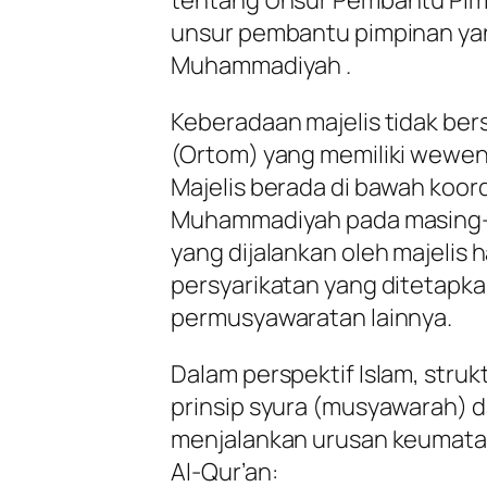
tentang Unsur Pembantu Pim
unsur pembantu pimpinan ya
Muhammadiyah .
Keberadaan majelis tidak ber
(Ortom) yang memiliki wewen
Majelis berada di bawah koor
Muhammadiyah pada masing-m
yang dijalankan oleh majelis
persyarikatan yang ditetapk
permusyawaratan lainnya.
Dalam perspektif Islam, stru
prinsip
syura
(musyawarah) 
menjalankan urusan keumatan
Al-Qur’an: