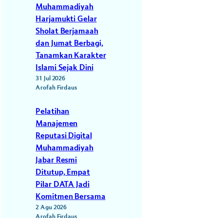
Muhammadiyah
Harjamukti Gelar
Sholat Berjamaah
dan Jumat Berbagi,
Tanamkan Karakter
Islami Sejak Dini
31 Jul 2026
Arofah Firdaus
Pelatihan
Manajemen
Reputasi Digital
Muhammadiyah
Jabar Resmi
Ditutup, Empat
Pilar DATA Jadi
Komitmen Bersama
2 Agu 2026
Arofah Firdaus