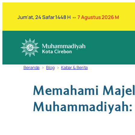
Lewati
ke
Jum'at, 24 Safar 1448 H
⇔
7 Agustus 2026 M
konten
Beranda
Blog
Kabar & Berita
Memahami Majeli
Muhammadiyah: K