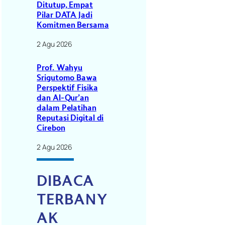
Ditutup, Empat
Pilar DATA Jadi
Komitmen Bersama
2 Agu 2026
Prof. Wahyu
Srigutomo Bawa
Perspektif Fisika
dan Al-Qur’an
dalam Pelatihan
Reputasi Digital di
Cirebon
2 Agu 2026
DIBACA
TERBANY
AK