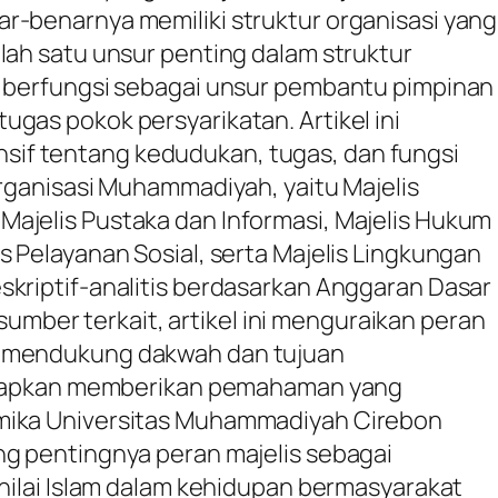
r-benarnya memiliki struktur organisasi yang
alah satu unsur penting dalam struktur
g berfungsi sebagai unsur pembantu pimpinan
gas pokok persyarikatan. Artikel ini
if tentang kedudukan, tugas, dan fungsi
organisasi Muhammadiyah, yaitu Majelis
ajelis Pustaka dan Informasi, Majelis Hukum
s Pelayanan Sosial, serta Majelis Lingkungan
skriptif-analitis berdasarkan Anggaran Dasar
ber terkait, artikel ini menguraikan peran
m mendukung dakwah dan tujuan
iharapkan memberikan pemahaman yang
mika Universitas Muhammadiyah Cirebon
ng pentingnya peran majelis sebagai
-nilai Islam dalam kehidupan bermasyarakat