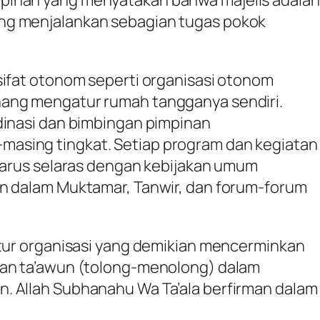
pinan yang menyatakan bahwa majelis adalah
ng menjalankan sebagian tugas pokok
sifat otonom seperti organisasi otonom
ang mengatur rumah tangganya sendiri.
dinasi dan bimbingan pimpinan
asing tingkat. Setiap program dan kegiatan
 harus selaras dengan kebijakan umum
an dalam Muktamar, Tanwir, dan forum-forum
ktur organisasi yang demikian mencerminkan
dan
ta’awun
(tolong-menolong) dalam
. Allah Subhanahu Wa Ta’ala berfirman dalam