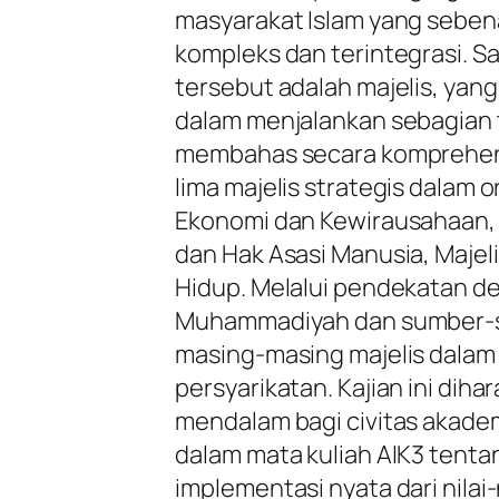
masyarakat Islam yang sebena
kompleks dan terintegrasi. S
tersebut adalah majelis, yan
dalam menjalankan sebagian tu
membahas secara komprehens
lima majelis strategis dalam 
Ekonomi dan Kewirausahaan, M
dan Hak Asasi Manusia, Majeli
Hidup. Melalui pendekatan de
Muhammadiyah dan sumber-sum
masing-masing majelis dala
persyarikatan. Kajian ini d
mendalam bagi civitas akade
dalam mata kuliah AIK3 tenta
implementasi nyata dari nilai