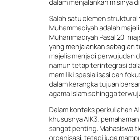
dalam menjalankan misinya di
Salah satu elemen struktural
Muhammadiyah adalah majeli
Muhammadiyah Pasal 20, maj
yang menjalankan sebagian 
majelis menjadi perwujudan da
namun tetap terintegrasi dal
memiliki spesialisasi dan fok
dalam kerangka tujuan bersa
agama Islam sehingga terwuj
Dalam konteks perkuliahan A
khususnya AIK3, pemahaman t
sangat penting. Mahasiswa t
organisasi, tetapi juga mamp